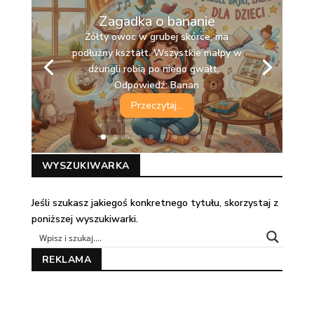
Zagadka o bananie
Żółty owoc w grubej skórce, ma
podłużny kształt. Wszystkie małpy w
dżungli robią po niego gwałt.
Odpowiedź: Banan
Przeczytaj...
WYSZUKIWARKA
Jeśli szukasz jakiegoś konkretnego tytułu, skorzystaj z
poniższej wyszukiwarki.
REKLAMA