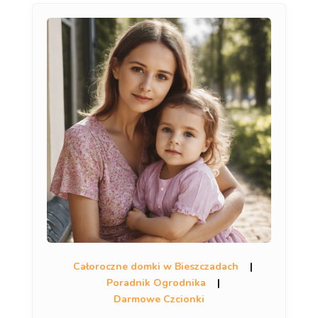
Całoroczne domki w Bieszczadach
|
Poradnik Ogrodnika
|
Darmowe Czcionki