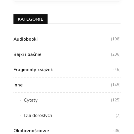
KATEGORIE
Audiobooki
(198)
Bajki i baśnie
(236)
Fragmenty książek
(45)
Inne
(145)
Cytaty
(125)
Dla dorosłych
(7)
Okolicznościowe
(36)