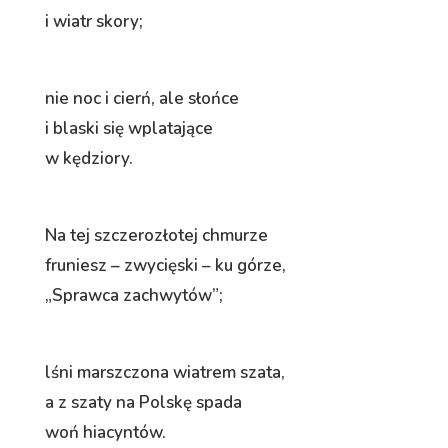
i wiatr skory;
nie noc i cierń, ale słońce
i blaski się wplatające
w kędziory.
Na tej szczerozłotej chmurze
fruniesz – zwycięski – ku górze,
„Sprawca zachwytów”;
lśni marszczona wiatrem szata,
a z szaty na Polskę spada
woń hiacyntów.