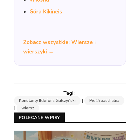
Góra Kikineis
Zobacz wszystkie: Wiersze i
wierszyki →
|
Konstanty Ildefons Gałczyński
Pieśń paschalna
|
wiersz
POLECANE WPISY