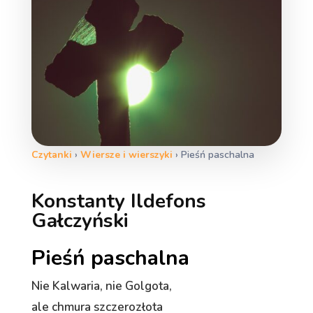
Czytanki
›
Wiersze i wierszyki
›
Pieśń paschalna
Konstanty Ildefons
Gałczyński
Pieśń paschalna
Nie Kalwaria, nie Golgota,
ale chmura szczerozłota