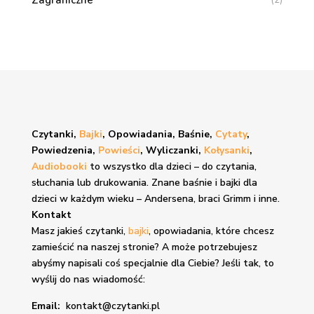
Zagraniczne
(2)
Czytanki,
Bajki
, Opowiadania, Baśnie,
Cytaty
,
Powiedzenia,
Powieści
, Wyliczanki,
Kołysanki
,
Audiobooki
to wszystko dla dzieci – do czytania,
słuchania lub drukowania. Znane
baśnie i bajki
dla
dzieci w każdym wieku – Andersena, braci Grimm i inne.
Kontakt
Masz jakieś czytanki,
bajki
, opowiadania, które chcesz
zamieścić na naszej stronie? A może potrzebujesz
abyśmy napisali coś specjalnie dla Ciebie? Jeśli tak, to
wyślij do nas wiadomość:
Email:
kontakt@czytanki.pl