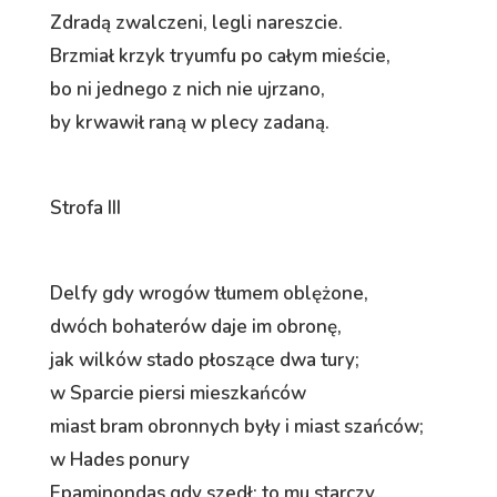
Zdradą zwalczeni, legli nareszcie.
Brzmiał krzyk tryumfu po całym mieście,
bo ni jednego z nich nie ujrzano,
by krwawił raną w plecy zadaną.
Strofa III
Delfy gdy wrogów tłumem oblężone,
dwóch bohaterów daje im obronę,
jak wilków stado płoszące dwa tury;
w Sparcie piersi mieszkańców
miast bram obronnych były i miast szańców;
w Hades ponury
Epaminondas gdy szedł: to mu starczy,