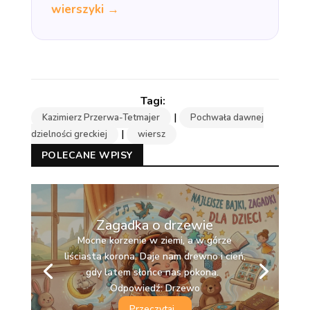
wierszyki →
|
Kazimierz Przerwa-Tetmajer
Pochwała dawnej
|
dzielności greckiej
wiersz
POLECANE WPISY
Zagadka o drzewie
Mocne korzenie w ziemi, a w górze
liściasta korona. Daje nam drewno i cień,
gdy latem słońce nas pokona.
Odpowiedź: Drzewo
Przeczytaj...