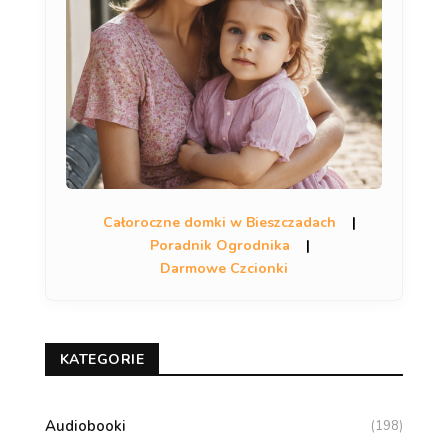
Całoroczne domki w Bieszczadach
|
Poradnik Ogrodnika
|
Darmowe Czcionki
KATEGORIE
Audiobooki
(198)