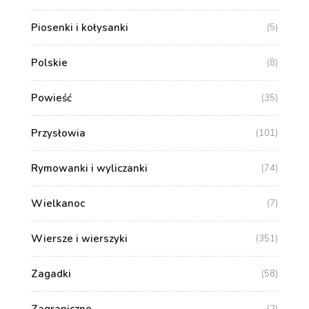
Piosenki i kołysanki
(5)
Polskie
(8)
Powieść
(35)
Przysłowia
(101)
Rymowanki i wyliczanki
(74)
Wielkanoc
(7)
Wiersze i wierszyki
(351)
Zagadki
(58)