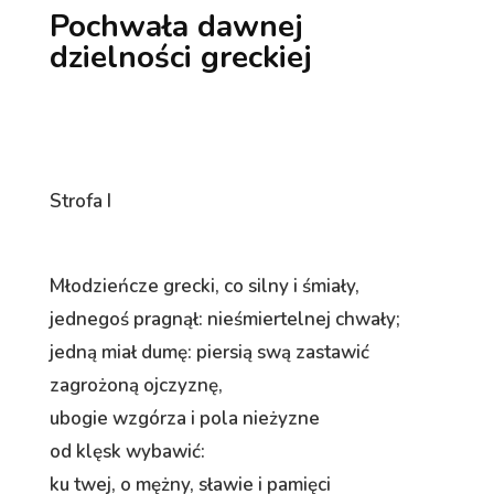
Pochwała dawnej
dzielności greckiej
Strofa I
Młodzieńcze grecki, co silny i śmiały,
jednegoś pragnął: nieśmiertelnej chwały;
jedną miał dumę: piersią swą zastawić
zagrożoną ojczyznę,
ubogie wzgórza i pola nieżyzne
od klęsk wybawić:
ku twej, o mężny, sławie i pamięci