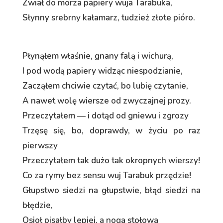
Zwiał do morza papiery wuja Tarabuka,
Słynny srebrny kałamarz, tudzież złote pióro.
Płynąłem właśnie, gnany falą i wichurą,
I pod wodą papiery widząc niespodzianie,
Zacząłem chciwie czytać, bo lubię czytanie,
A nawet wolę wiersze od zwyczajnej prozy.
Przeczytałem — i dotąd od gniewu i zgrozy
Trzęsę się, bo, doprawdy, w życiu po raz
pierwszy
Przeczytałem tak dużo tak okropnych wierszy!
Co za rymy bez sensu wuj Tarabuk przędzie!
Głupstwo siedzi na głupstwie, błąd siedzi na
błędzie,
Osioł pisałby lepiej, a noga stołowa