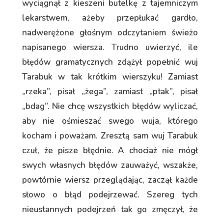
wyciągnął z kieszeni butelkę z tajemniczym
lekarstwem, ażeby przepłukać gardło,
nadwerężone głośnym odczytaniem świeżo
napisanego wiersza. Trudno uwierzyć, ile
błędów gramatycznych zdążył popełnić wuj
Tarabuk w tak krótkim wierszyku! Zamiast
„rzeka”, pisał „żega”, zamiast „ptak”, pisał
„bdag”. Nie chcę wszystkich błędów wyliczać,
aby nie ośmieszać swego wuja, którego
kocham i poważam. Zresztą sam wuj Tarabuk
czuł, że pisze błędnie. A chociaż nie mógł
swych własnych błędów zauważyć, wszakże,
powtórnie wiersz przeglądając, zaczął każde
słowo o błąd podejrzewać. Szereg tych
nieustannych podejrzeń tak go zmęczył, że