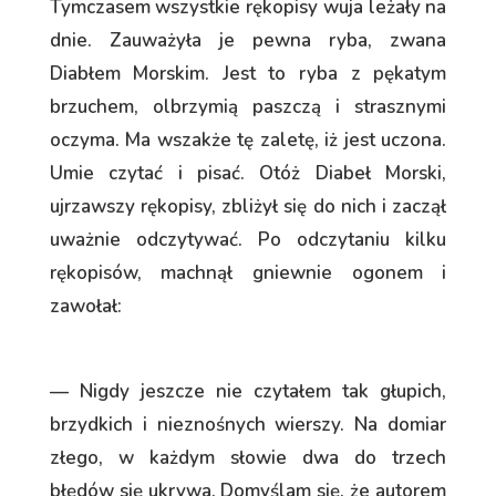
Tymczasem wszystkie rękopisy wuja leżały na
dnie. Zauważyła je pewna ryba, zwana
Diabłem Morskim. Jest to ryba z pękatym
brzuchem, olbrzymią paszczą i strasznymi
oczyma. Ma wszakże tę zaletę, iż jest uczona.
Umie czytać i pisać. Otóż Diabeł Morski,
ujrzawszy rękopisy, zbliżył się do nich i zaczął
uważnie odczytywać. Po odczytaniu kilku
rękopisów, machnął gniewnie ogonem i
zawołał:
— Nigdy jeszcze nie czytałem tak głupich,
brzydkich i nieznośnych wierszy. Na domiar
złego, w każdym słowie dwa do trzech
błędów się ukrywa. Domyślam się, że autorem