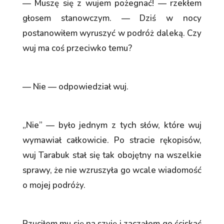
— Muszę się z wujem pożegnać! — rzekłem
głosem stanowczym. — Dziś w nocy
postanowiłem wyruszyć w podróż daleką. Czy
wuj ma coś przeciwko temu?
— Nie — odpowiedział wuj.
„Nie” — było jednym z tych słów, które wuj
wymawiał całkowicie. Po stracie rękopisów,
wuj Tarabuk stał się tak obojętny na wszelkie
sprawy, że nie wzruszyła go wcale wiadomość
o mojej podróży.
Rzuciłem mu się na szyję i zacząłem go ściskać