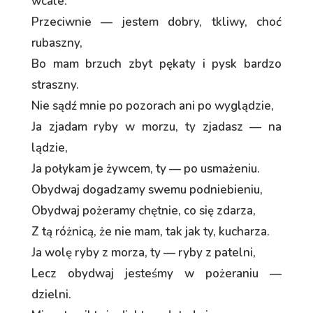
wcale.
Przeciwnie — jestem dobry, tkliwy, choć
rubaszny,
Bo mam brzuch zbyt pękaty i pysk bardzo
straszny.
Nie sądź mnie po pozorach ani po wyglądzie,
Ja zjadam ryby w morzu, ty zjadasz — na
lądzie,
Ja połykam je żywcem, ty — po usmażeniu.
Obydwaj dogadzamy swemu podniebieniu,
Obydwaj pożeramy chętnie, co się zdarza,
Z tą różnicą, że nie mam, tak jak ty, kucharza.
Ja wolę ryby z morza, ty — ryby z patelni,
Lecz obydwaj jesteśmy w pożeraniu —
dzielni.