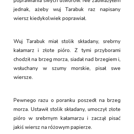
poprawiania swych utworów. Nie zauważyłem
jednak, ażeby wuj Tarabuk raz napisany
wiersz kiedykolwiek poprawiał.
Wuj Tarabuk miał stolik składany, srebrny
kałamarz i złote pióro. Z tymi przyborami
chodził na brzeg morza, siadał nad brzegiem i,
wsłuchany w szumy morskie, pisał swe
wiersze.
Pewnego razu o poranku poszedł na brzeg
morza. Ustawił stolik składany, umoczył złote
pióro w srebrnym kałamarzu i zaczął pisać
jakiś wiersz na różowym papierze.