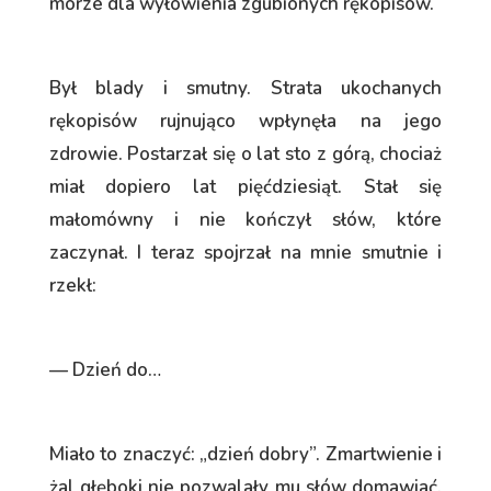
morze dla wyłowienia zgubionych rękopisów.
Był blady i smutny. Strata ukochanych
rękopisów rujnująco wpłynęła na jego
zdrowie. Postarzał się o lat sto z górą, chociaż
miał dopiero lat pięćdziesiąt. Stał się
małomówny i nie kończył słów, które
zaczynał. I teraz spojrzał na mnie smutnie i
rzekł:
— Dzień do…
Miało to znaczyć: „dzień dobry”. Zmartwienie i
żal głęboki nie pozwalały mu słów domawiać.