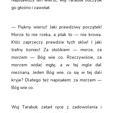
Napisawszy ten wiersz, wuj Tarabuk odczytał
go głośno i zawołał:
— Piękny wiersz! Jaki prawdziwy początek!
Morze to nie rzeka, a ptak to — nie krowa.
Któż zaprzeczy prawdzie tych słów! I jaki
trafny koniec! Za stolikiem — morze, za
morzem — Bóg wie co. Rzeczywiście, za
morzem widać mgłę, a w tej mgle dal
nieznaną. Jeden Bóg wie, co się w tej dali
kryje? Dlatego też napisałem: za morzem —
Bóg wie co.
Wuj Tarabuk zatarł ręce z zadowolenia i