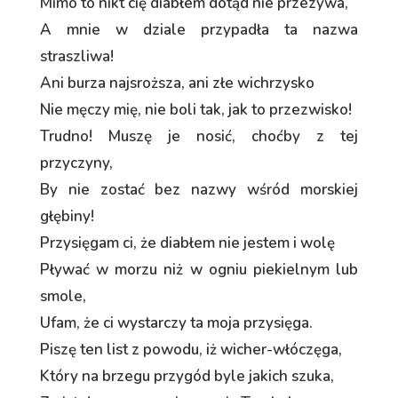
Mimo to nikt cię diabłem dotąd nie przezywa,
A mnie w dziale przypadła ta nazwa
straszliwa!
Ani burza najsroższa, ani złe wichrzysko
Nie męczy mię, nie boli tak, jak to przezwisko!
Trudno! Muszę je nosić, choćby z tej
przyczyny,
By nie zostać bez nazwy wśród morskiej
głębiny!
Przysięgam ci, że diabłem nie jestem i wolę
Pływać w morzu niż w ogniu piekielnym lub
smole,
Ufam, że ci wystarczy ta moja przysięga.
Piszę ten list z powodu, iż wicher-włóczęga,
Który na brzegu przygód byle jakich szuka,