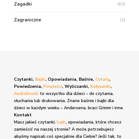
Zagadki
(63)
Zagraniczne
(2)
Czytanki,
Bajki
, Opowiadania, Baśnie,
Cytaty
,
Powiedzenia,
Powieści
, Wyliczanki,
Kołysanki
,
Audiobooki
to wszystko dla dzieci – do czytania,
słuchania lub drukowania. Znane
baśnie i bajki
dla
dzieci w każdym wieku – Andersena, braci Grimm i inne.
Kontakt
Masz jakieś czytanki,
bajki
, opowiadania, które chcesz
zamieścić na naszej stronie? A może potrzebujesz
abyśmy napisali coś specjalnie dla Ciebie? Jeśli tak, to