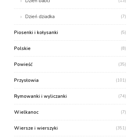
Dzień babci
(13)
Dzień dziadka
(7)
Piosenki i kołysanki
(5)
Polskie
(8)
Powieść
(35)
Przysłowia
(101)
Rymowanki i wyliczanki
(74)
Wielkanoc
(7)
Wiersze i wierszyki
(351)