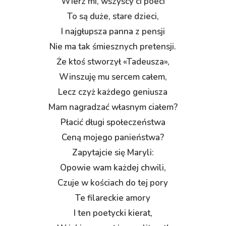
Wierz mi, wszyscy ci poeci
To są duże, stare dzieci,
I najgłupsza panna z pensji
Nie ma tak śmiesznych pretensji.
Że ktoś stworzył «Tadeusza»,
Winszuję mu sercem całem,
Lecz czyż każdego geniusza
Mam nagradzać własnym ciałem?
Płacić długi społeczeństwa
Ceną mojego panieństwa?
Zapytajcie się Maryli:
Opowie wam każdej chwili,
Czuje w kościach do tej pory
Te filareckie amory
I ten poetycki kierat,