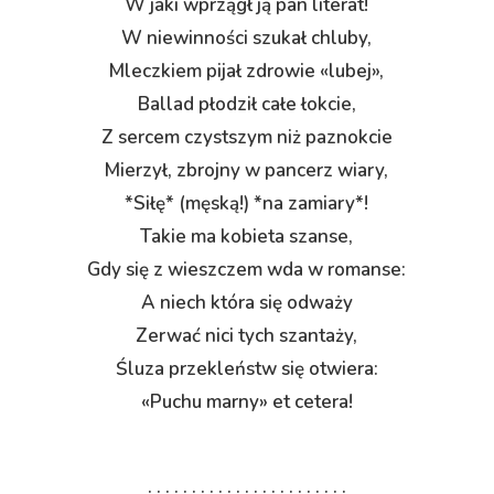
W jaki wprzągł ją pan literat!
W niewinności szukał chluby,
Mleczkiem pijał zdrowie «lubej»,
Ballad płodził całe łokcie,
Z sercem czystszym niż paznokcie
Mierzył, zbrojny w pancerz wiary,
*Siłę* (męską!) *na zamiary*!
Takie ma kobieta szanse,
Gdy się z wieszczem wda w romanse:
A niech która się odważy
Zerwać nici tych szantaży,
Śluza przekleństw się otwiera:
«Puchu marny» et cetera!
. . . . . . . . . . . . . . . . . . . . . . .