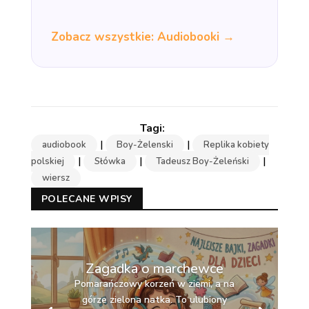
Zobacz wszystkie: Audiobooki →
|
|
audiobook
Boy-Żelenski
Replika kobiety
|
|
|
polskiej
Słówka
Tadeusz Boy-Żeleński
wiersz
POLECANE WPISY
Zagadka o marchewce
Pomarańczowy korzeń w ziemi, a na
górze zielona natka. To ulubiony