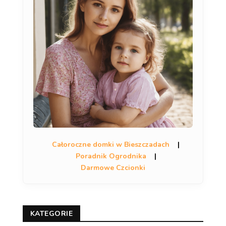
Całoroczne domki w Bieszczadach
|
Poradnik Ogrodnika
|
Darmowe Czcionki
KATEGORIE