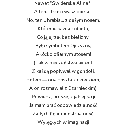
Nawet *Świderska Alina*!!
A ten… trzeci wasz poeta…
No, ten… hrabia… z dużym nosem,
Któremu każda kobieta,
Co ją ujrzał bez bielizny,
Była symbolem Ojczyzny,
A łóżko ofiarnym stosem!
(Tak w męczeństwa aureoli
Z każdą popływał w gondoli,
Potem — ona poszła z dzieckiem,
A on rozmawiał z Czarnieckim).
Powiedz, proszę, z jakiej racji
Ja mam brać odpowiedzialność
Za tych figur monstrualność,
Wylęgłych w imaginacji