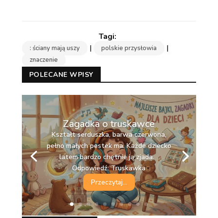
|
|
: ściany mają uszy
polskie przysłowia
znaczenie
POLECANE WPISY
Zagadka o truskawce
Kształt serduszka, barwa czerwona,
pełno małych pestek ma. Każde dziecko
latem bardzo chętnie ją zjada.
Odpowiedź: Truskawka
Przeczytaj...