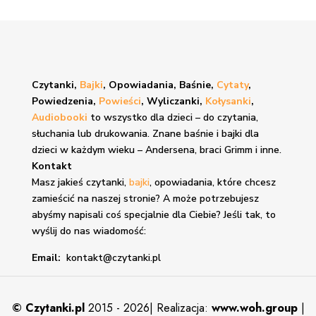
Czytanki,
Bajki
, Opowiadania, Baśnie,
Cytaty
,
Powiedzenia,
Powieści
, Wyliczanki,
Kołysanki
,
Audiobooki
to wszystko dla dzieci – do czytania,
słuchania lub drukowania. Znane
baśnie i bajki
dla
dzieci w każdym wieku – Andersena, braci Grimm i inne.
Kontakt
Masz jakieś czytanki,
bajki
, opowiadania, które chcesz
zamieścić na naszej stronie? A może potrzebujesz
abyśmy napisali coś specjalnie dla Ciebie? Jeśli tak, to
wyślij do nas wiadomość:
Email:
kontakt@czytanki.pl
©
Czytanki.pl
2015 - 2026| Realizacja:
www.woh.group
|