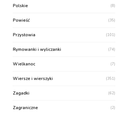
Polskie
(8)
Powieść
(35)
Przysłowia
(101)
Rymowanki i wyliczanki
(74)
Wielkanoc
(7)
Wiersze i wierszyki
(351)
Zagadki
(62)
Zagraniczne
(2)