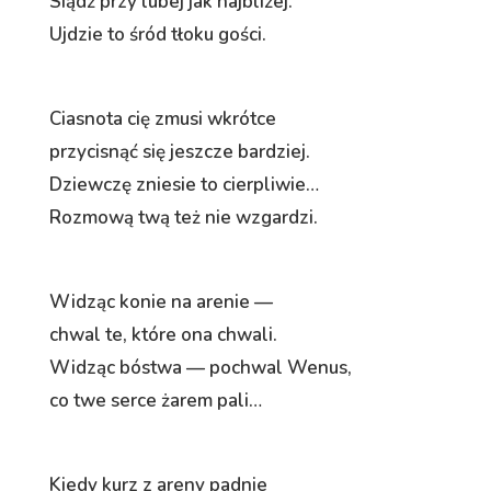
Siądź przy lubej jak najbliżej.
Ujdzie to śród tłoku gości.
Ciasnota cię zmusi wkrótce
przycisnąć się jeszcze bardziej.
Dziewczę zniesie to cierpliwie…
Rozmową twą też nie wzgardzi.
Widząc konie na arenie —
chwal te, które ona chwali.
Widząc bóstwa — pochwal Wenus,
co twe serce żarem pali…
Kiedy kurz z areny padnie