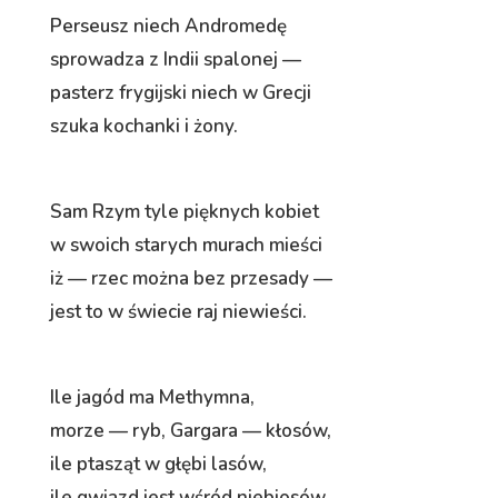
Perseusz niech Andromedę
sprowadza z Indii spalonej —
pasterz frygijski niech w Grecji
szuka kochanki i żony.
Sam Rzym tyle pięknych kobiet
w swoich starych murach mieści
iż — rzec można bez przesady —
jest to w świecie raj niewieści.
Ile jagód ma Methymna,
morze — ryb, Gargara — kłosów,
ile ptasząt w głębi lasów,
ile gwiazd jest wśród niebiosów,