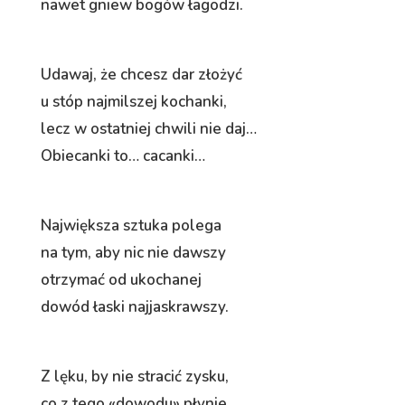
nawet gniew bogów łagodzi.
Udawaj, że chcesz dar złożyć
u stóp najmilszej kochanki,
lecz w ostatniej chwili nie daj…
Obiecanki to… cacanki…
Największa sztuka polega
na tym, aby nic nie dawszy
otrzymać od ukochanej
dowód łaski najjaskrawszy.
Z lęku, by nie stracić zysku,
co z tego «dowodu» płynie,