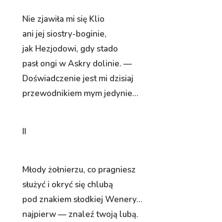
Nie zjawiła mi się Klio
ani jej siostry-boginie,
jak Hezjodowi, gdy stado
pasł ongi w Askry dolinie. —
Doświadczenie jest mi dzisiaj
przewodnikiem mym jedynie…
II
Młody żołnierzu, co pragniesz
służyć i okryć się chlubą
pod znakiem słodkiej Wenery…
najpierw — znaleź twoją lubą.