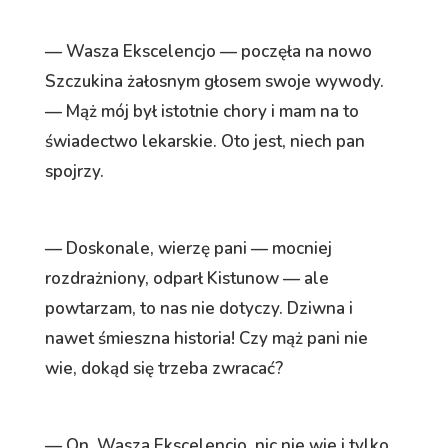
— Wasza Ekscelencjo — poczęła na nowo
Szczukina żałosnym głosem swoje wywody.
— Mąż mój był istotnie chory i mam na to
świadectwo lekarskie. Oto jest, niech pan
spojrzy.
— Doskonale, wierzę pani — mocniej
rozdrażniony, odparł Kistunow — ale
powtarzam, to nas nie dotyczy. Dziwna i
nawet śmieszna historia! Czy mąż pani nie
wie, dokąd się trzeba zwracać?
— On, Wasza Ekscelencjo, nic nie wie i tylko