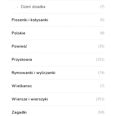
Dzień dziadka
(7)
Piosenki i kołysanki
(5)
Polskie
(8)
Powieść
(35)
Przysłowia
(101)
Rymowanki i wyliczanki
(74)
Wielkanoc
(7)
Wiersze i wierszyki
(351)
Zagadki
(58)