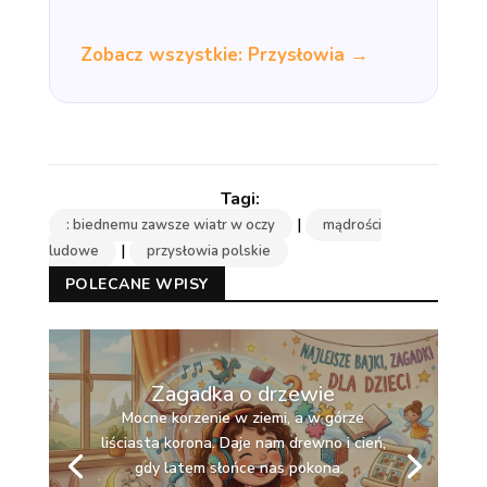
Zobacz wszystkie: Przysłowia →
|
: biednemu zawsze wiatr w oczy
mądrości
|
ludowe
przysłowia polskie
POLECANE WPISY
Zagadka o drzewie
Mocne korzenie w ziemi, a w górze
liściasta korona. Daje nam drewno i cień,
gdy latem słońce nas pokona.