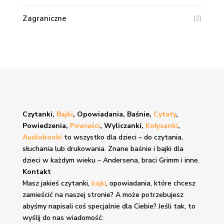
Zagraniczne
(2)
Czytanki,
Bajki
, Opowiadania, Baśnie,
Cytaty
,
Powiedzenia,
Powieści
, Wyliczanki,
Kołysanki
,
Audiobooki
to wszystko dla dzieci – do czytania,
słuchania lub drukowania. Znane
baśnie i bajki
dla
dzieci w każdym wieku – Andersena, braci Grimm i inne.
Kontakt
Masz jakieś czytanki,
bajki
, opowiadania, które chcesz
zamieścić na naszej stronie? A może potrzebujesz
abyśmy napisali coś specjalnie dla Ciebie? Jeśli tak, to
wyślij do nas wiadomość: