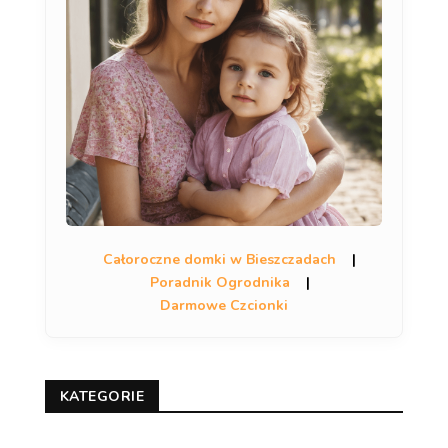
Całoroczne domki w Bieszczadach
|
Poradnik Ogrodnika
|
Darmowe Czcionki
KATEGORIE