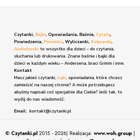
Czytanki,
Bajki
, Opowiadania, Baśnie,
Cytaty
,
Powiedzenia,
Powieści
, Wyliczanki,
Kołysanki
,
Audiobooki
to wszystko dla dzieci – do czytania,
słuchania lub drukowania. Znane
baśnie i bajki
dla
dzieci w każdym wieku – Andersena, braci Grimm i inne.
Kontakt
Masz jakieś czytanki,
bajki
, opowiadania, które chcesz
zamieścić na naszej stronie? A może potrzebujesz
abyśmy napisali coś specjalnie dla Ciebie? Jeśli tak, to
wyślij do nas wiadomość:
Email:
kontakt@czytanki.pl
©
Czytanki.pl
2015 - 2026| Realizacja:
www.woh.group
|