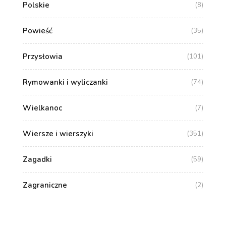
Polskie
(8)
Powieść
(35)
Przysłowia
(101)
Rymowanki i wyliczanki
(74)
Wielkanoc
(7)
Wiersze i wierszyki
(351)
Zagadki
(59)
Zagraniczne
(2)