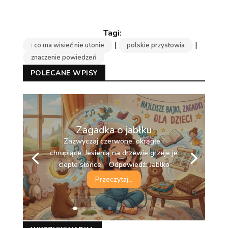
|
|
: co ma wisieć nie utonie
polskie przysłowia
znaczenie powiedzeń
POLECANE WPISY
Zagadka o jabłku
Zazwyczaj czerwone, okrągłe i
chrupiące. Jesienią na drzewie grzeje je
ciepłe słońce. Odpowiedź: Jabłko
Przeczytaj...