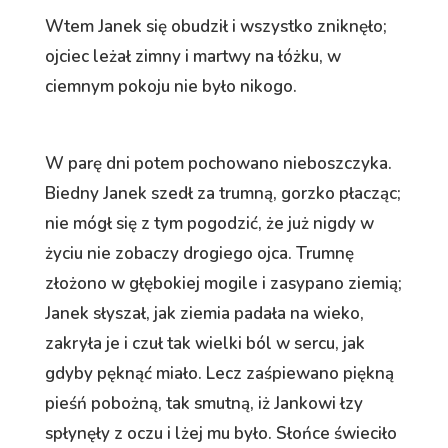
Wtem Janek się obudził i wszystko zniknęło;
ojciec leżał zimny i martwy na łóżku, w
ciemnym pokoju nie było nikogo.
W parę dni potem pochowano nieboszczyka.
Biedny Janek szedł za trumną, gorzko płacząc;
nie mógł się z tym pogodzić, że już nigdy w
życiu nie zobaczy drogiego ojca. Trumnę
złożono w głębokiej mogile i zasypano ziemią;
Janek słyszał, jak ziemia padała na wieko,
zakryła je i czuł tak wielki ból w sercu, jak
gdyby pęknąć miało. Lecz zaśpiewano piękną
pieśń pobożną, tak smutną, iż Jankowi łzy
spłynęły z oczu i lżej mu było. Słońce świeciło