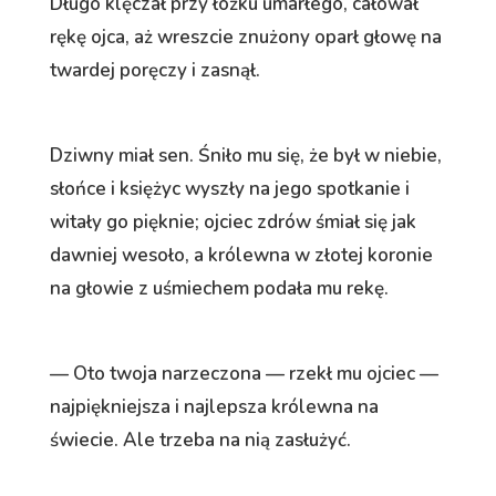
Długo klęczał przy łóżku umarłego, całował
rękę ojca, aż wreszcie znużony oparł głowę na
twardej poręczy i zasnął.
Dziwny miał sen. Śniło mu się, że był w niebie,
słońce i księżyc wyszły na jego spotkanie i
witały go pięknie; ojciec zdrów śmiał się jak
dawniej wesoło, a królewna w złotej koronie
na głowie z uśmiechem podała mu rekę.
— Oto twoja narzeczona — rzekł mu ojciec —
najpiękniejsza i najlepsza królewna na
świecie. Ale trzeba na nią zasłużyć.