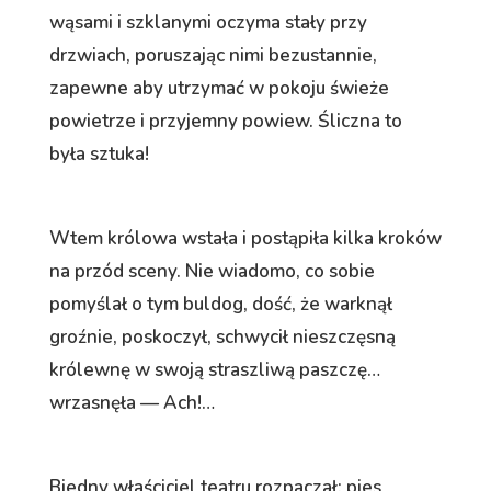
wąsami i szklanymi oczyma stały przy
drzwiach, poruszając nimi bezustannie,
zapewne aby utrzymać w pokoju świeże
powietrze i przyjemny powiew. Śliczna to
była sztuka!
Wtem królowa wstała i postąpiła kilka kroków
na przód sceny. Nie wiadomo, co sobie
pomyślał o tym buldog, dość, że warknął
groźnie, poskoczył, schwycił nieszczęsną
królewnę w swoją straszliwą paszczę…
wrzasnęła — Ach!…
Biedny właściciel teatru rozpaczał; pies