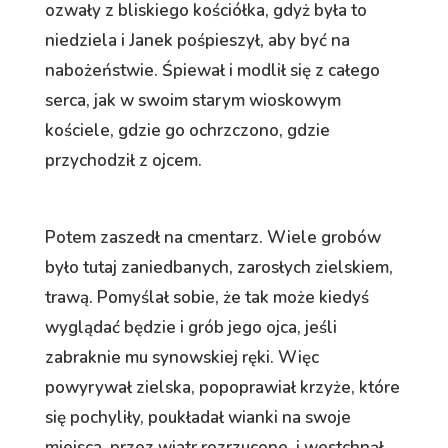
ozwały z bliskiego kościółka, gdyż była to
niedziela i Janek pośpieszył, aby być na
nabożeństwie. Śpiewał i modlił się z całego
serca, jak w swoim starym wioskowym
kościele, gdzie go ochrzczono, gdzie
przychodził z ojcem.
Potem zaszedł na cmentarz. Wiele grobów
było tutaj zaniedbanych, zarosłych zielskiem,
trawą. Pomyślał sobie, że tak może kiedyś
wyglądać będzie i grób jego ojca, jeśli
zabraknie mu synowskiej ręki. Więc
powyrywał zielska, popoprawiał krzyże, które
się pochyliły, poukładał wianki na swoje
miejsca, przez wiatr rozrzucone, i westchnął