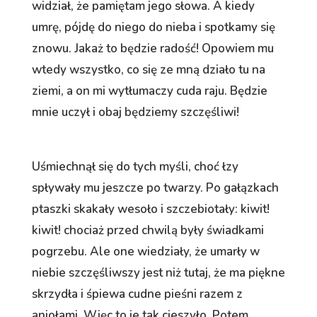
widział, że pamiętam jego słowa. A kiedy
umrę, pójdę do niego do nieba i spotkamy się
znowu. Jakaż to będzie radość! Opowiem mu
wtedy wszystko, co się ze mną działo tu na
ziemi, a on mi wytłumaczy cuda raju. Będzie
mnie uczył i obaj będziemy szczęśliwi!
Uśmiechnął się do tych myśli, choć łzy
spływały mu jeszcze po twarzy. Po gałązkach
ptaszki skakały wesoło i szczebiotały: kiwit!
kiwit! chociaż przed chwilą były świadkami
pogrzebu. Ale one wiedziały, że umarły w
niebie szczęśliwszy jest niż tutaj, że ma piękne
skrzydła i śpiewa cudne pieśni razem z
aniołami. Więc to je tak cieszyło. Potem