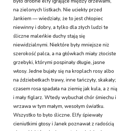
było drobne elfy igrające między drzewami,
na zielonych listkach. Nie uciekły przed
Jankiem — wiedziały, że to jest chłopiec
niewinny i dobry, a tylko dla złych ludzi te
śliczne maleńkie duchy stają się
niewidzialnymi. Niektóre były mniejsze niż
szerokość palca, a na główkach miały złociste
grzebyki, którymi pospinały długie, jasne
włosy. Jedne bujały się na kroplach rosy albo
na ździebełkach trawy, inne tańczyły, skakały;
czasem rosa spadała na ziemię jak kula, a z nią
i mały figlarz. Wtedy wybuchał chór śmiechu i
wrzawa w tym małym, wesołym światku.
Wszystko to było śliczne. Elfy śpiewały
cieniutkimi głosy i Janek poznawał z radością