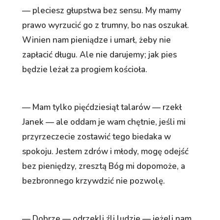
— pleciesz głupstwa bez sensu. My mamy
prawo wyrzucić go z trumny, bo nas oszukał.
Winien nam pieniądze i umarł, żeby nie
zapłacić długu. Ale nie darujemy; jak pies
będzie leżał za progiem kościoła.
— Mam tylko pięćdziesiąt talarów — rzekł
Janek — ale oddam je wam chętnie, jeśli mi
przyrzeczecie zostawić tego biedaka w
spokoju. Jestem zdrów i młody, mogę odejść
bez pieniędzy, zresztą Bóg mi dopomoże, a
bezbronnego krzywdzić nie pozwolę.
— Dobrze — odrzekli źli ludzie — jeżeli nam