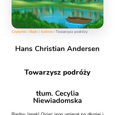
Czytanki
›
Bajki i baśnie
›
Towarzysz podróży
Hans Christian Andersen
Towarzysz podróży
tłum. Cecylia
Niewiadomska
Biedny Janek! Ojciec jego umierał po długiej i