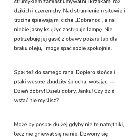
strumykiem zamiast umywalni i krzakami róż
dzikich i czeremchy. Nad strumieniem sitowie i
trzcina śpiewają mi ciche „Dobranoc”, a na
niebie jasny księżyc zastępuje lampę. Nie
potrzebuję jej gasić z obawy pożaru lub dla
braku oleju, i mogę spać sobie spokojnie.
Spał też do samego rana. Dopiero słońce i
ptaki wesołe zbudziły śpiocha, wołając: —
Dzień dobry! Dzieli dobry, Janku! Czy dziś
wstać nie myślisz?
Może by pospał dłużej gdyby nie te natrętniki,
lecz nie gniewał się na nie. Dzwony się