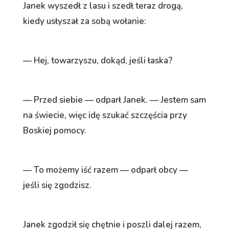
Janek wyszedł z lasu i szedł teraz drogą,
kiedy usłyszał za sobą wołanie:
— Hej, towarzyszu, dokąd, jeśli łaska?
— Przed siebie — odparł Janek. — Jestem sam
na świecie, więc idę szukać szczęścia przy
Boskiej pomocy.
— To możemy iść razem — odparł obcy —
jeśli się zgodzisz.
Janek zgodził się chętnie i poszli dalej razem,