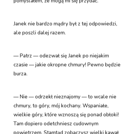
pomyślałem, że mogą mi się przydać.
Janek nie bardzo mądry był z tej odpowiedzi,
ale poszli dalej razem.
— Patrz — odezwał się Janek po niejakim
czasie — jakie okropne chmury! Pewno będzie
burza.
— Nie — odrzekł nieznajomy — to wcale nie
chmury, to góry, mój kochany. Wspaniałe,
wielkie góry, które wznoszą się ponad obłoki!
Tam dopiero odetchniesz cudownym
powietrzem. Stamtąd zobaczysz wielki kawał