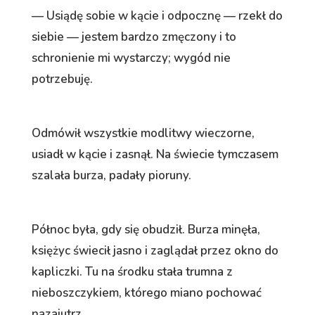
— Usiądę sobie w kącie i odpocznę — rzekł do
siebie — jestem bardzo zmęczony i to
schronienie mi wystarczy; wygód nie
potrzebuję.
Odmówił wszystkie modlitwy wieczorne,
usiadł w kącie i zasnął. Na świecie tymczasem
szalała burza, padały pioruny.
Północ była, gdy się obudził. Burza minęła,
księżyc świecił jasno i zaglądał przez okno do
kapliczki. Tu na środku stała trumna z
nieboszczykiem, którego miano pochować
nazajutrz.