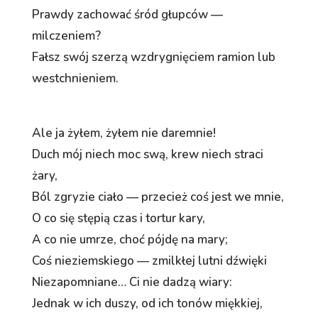
Prawdy zachować śród głupców —
milczeniem?
Fałsz swój szerzą wzdrygnięciem ramion lub
westchnieniem.
Ale ja żyłem, żyłem nie daremnie!
Duch mój niech moc swą, krew niech straci
żary,
Ból zgryzie ciało — przecież coś jest we mnie,
O co się stępią czas i tortur kary,
A co nie umrze, choć pójdę na mary;
Coś nieziemskiego — zmilkłej lutni dźwięki
Niezapomniane… Ci nie dadzą wiary:
Jednak w ich duszy, od ich tonów miękkiej,