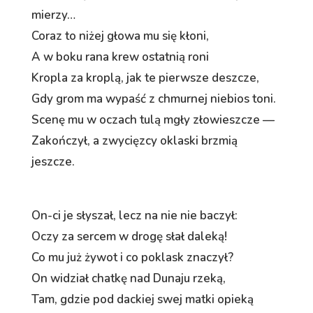
mierzy…
Coraz to niżej głowa mu się kłoni,
A w boku rana krew ostatnią roni
Kropla za kroplą, jak te pierwsze deszcze,
Gdy grom ma wypaść z chmurnej niebios toni.
Scenę mu w oczach tulą mgły złowieszcze —
Zakończył, a zwycięzcy oklaski brzmią
jeszcze.
On-ci je słyszał, lecz na nie nie baczył:
Oczy za sercem w drogę słał daleką!
Co mu już żywot i co poklask znaczył?
On widział chatkę nad Dunaju rzeką,
Tam, gdzie pod dackiej swej matki opieką