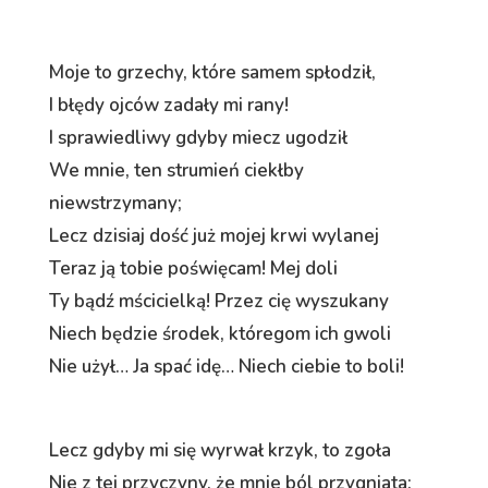
Moje to grzechy, które samem spłodził,
I błędy ojców zadały mi rany!
I sprawiedliwy gdyby miecz ugodził
We mnie, ten strumień ciekłby
niewstrzymany;
Lecz dzisiaj dość już mojej krwi wylanej
Teraz ją tobie poświęcam! Mej doli
Ty bądź mścicielką! Przez cię wyszukany
Niech będzie środek, któregom ich gwoli
Nie użył… Ja spać idę… Niech ciebie to boli!
Lecz gdyby mi się wyrwał krzyk, to zgoła
Nie z tej przyczyny, że mnie ból przygniata;