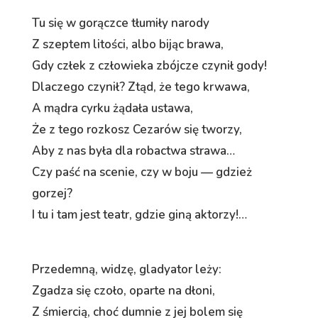
Tu się w gorączce tłumiły narody
Z szeptem litości, albo bijąc brawa,
Gdy człek z człowieka zbójcze czynił gody!
Dlaczego czynił? Ztąd, że tego krwawa,
A mądra cyrku żądała ustawa,
Że z tego rozkosz Cezarów się tworzy,
Aby z nas była dla robactwa strawa…
Czy paść na scenie, czy w boju — gdzież
gorzej?
I tu i tam jest teatr, gdzie giną aktorzy!…
Przedemną, widzę, gladyator leży:
Zgadza się czoło, oparte na dłoni,
Z śmiercią, choć dumnie z jej bolem się