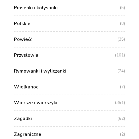
Piosenki i kołysanki
(5)
Polskie
(8)
Powieść
(35)
Przysłowia
(101)
Rymowanki i wyliczanki
(74)
Wielkanoc
(7)
Wiersze i wierszyki
(351)
Zagadki
(62)
Zagraniczne
(2)