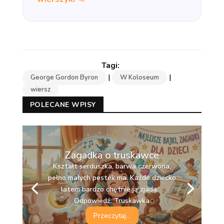
|
|
George Gordon Byron
W Koloseum
wiersz
POLECANE WPISY
Zagadka o truskawce
Kształt serduszka, barwa czerwona,
pełno małych pestek ma. Każde dziecko
Żółty owoc w grubej skórce, ma
latem bardzo chętnie ją zjada.
podłużny kształt. Wszystkie małpy w
Odpowiedź: Truskawka
dżungli robią po niego gwałt.
Odpowiedź: Banan
Przeczytaj...