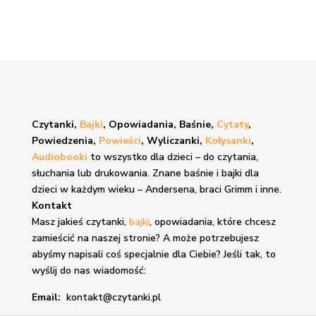
Czytanki,
Bajki
, Opowiadania, Baśnie,
Cytaty
,
Powiedzenia,
Powieści
, Wyliczanki,
Kołysanki
,
Audiobooki
to wszystko dla dzieci – do czytania,
słuchania lub drukowania. Znane
baśnie i bajki
dla
dzieci w każdym wieku – Andersena, braci Grimm i inne.
Kontakt
Masz jakieś czytanki,
bajki
, opowiadania, które chcesz
zamieścić na naszej stronie? A może potrzebujesz
abyśmy napisali coś specjalnie dla Ciebie? Jeśli tak, to
wyślij do nas wiadomość:
Email:
kontakt@czytanki.pl