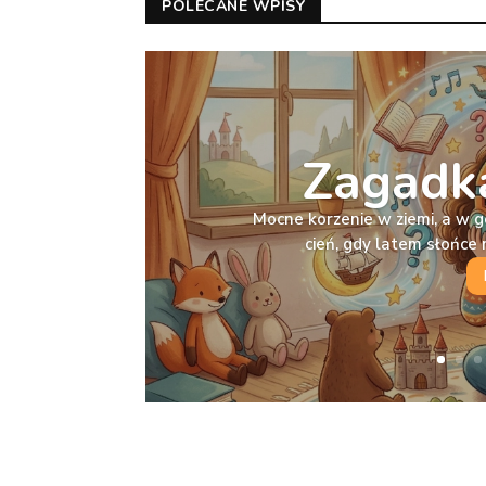
POLECANE WPISY
Zagadka
Mocne korzenie w ziemi, a w g
cień, gdy latem słońc