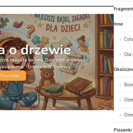
Fragment
Inne
Cyt
 o drzewie
Dla 
órze liściasta korona. Daje nam drewno i
e nas pokona. Odpowiedź: Drzewo
Okoliczn
Przeczytaj...
Boż
Dzie
Dzie
Piosenki 