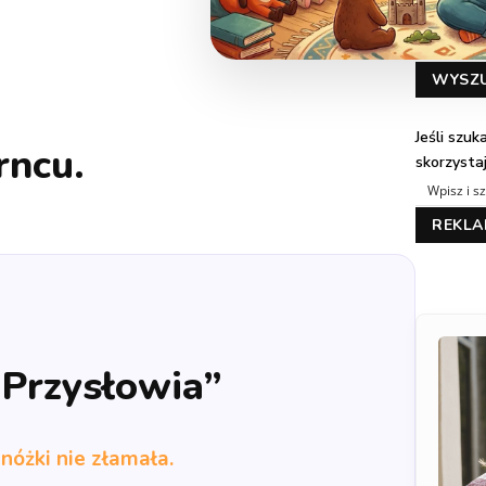
WYSZ
Jeśli szu
rncu.
skorzysta
REKL
„Przysłowia”
 nóżki nie złamała.