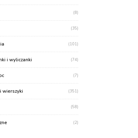
(8)
(35)
ia
(101)
i i wyliczanki
(74)
oc
(7)
i wierszyki
(351)
(58)
zne
(2)