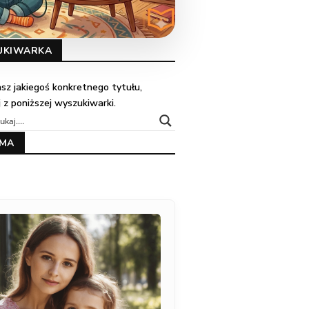
UKIWARKA
kasz jakiegoś konkretnego tytułu,
j z poniższej wyszukiwarki.
AMA