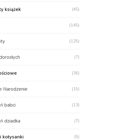
y książek
(45)
(145)
aty
(125)
dorosłych
(7)
ościowe
(36)
e Narodzenie
(15)
ń babci
(13)
ń dziadka
(7)
i kołysanki
(5)