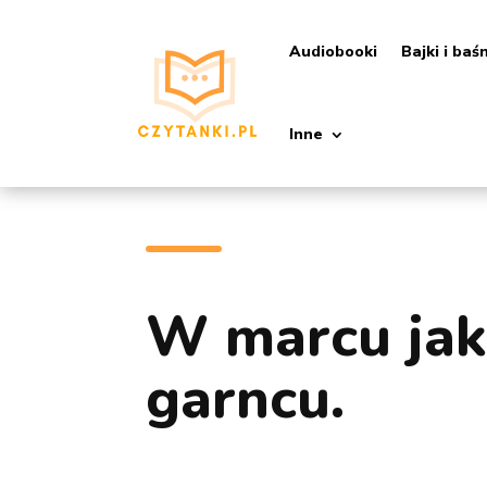
Audiobooki
Bajki i baś
Inne
W marcu ja
garncu.