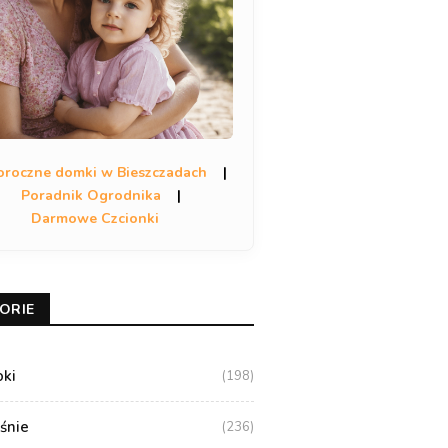
oroczne domki w Bieszczadach
|
Poradnik Ogrodnika
|
Darmowe Czcionki
ORIE
oki
(198)
aśnie
(236)