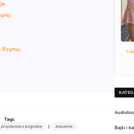
je.
piej.
o Rzymu.
Cał
→
KATEG
Audiobo
|
przysłowia o pogodzie
znaczenie
Bajki i b