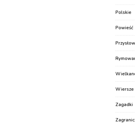
Polskie
Powieść
Przysłow
Rymowank
Wielkan
Wiersze 
Zagadki
Zagranic