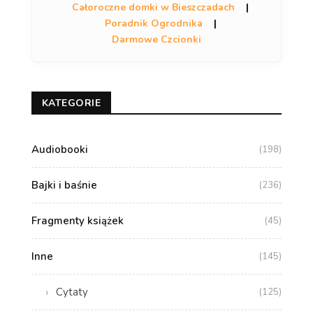
Całoroczne domki w Bieszczadach
|
Poradnik Ogrodnika
|
Darmowe Czcionki
KATEGORIE
Audiobooki
(198)
Bajki i baśnie
(236)
Fragmenty książek
(45)
Inne
(145)
Cytaty
(125)