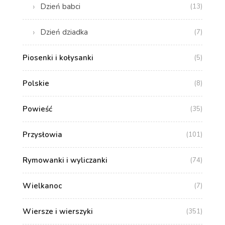
Dzień babci
(13)
Dzień dziadka
(7)
Piosenki i kołysanki
(5)
Polskie
(8)
Powieść
(35)
Przysłowia
(101)
Rymowanki i wyliczanki
(74)
Wielkanoc
(7)
Wiersze i wierszyki
(351)