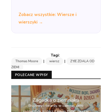
Zobacz wszystkie: Wiersze i
wierszyki →
|
|
Thomas Moore
wiersz
ŻYJE ZDALA OD
ZIEMI
POLECANE WPISY
Zagadka o ziemniaku
Brązowy i twardy, w ciemnej ziemi
rośnie. Gdy zrobisz z niego frytki, zjesz je