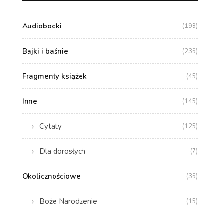
Audiobooki
(198)
Bajki i baśnie
(236)
Fragmenty książek
(45)
Inne
(145)
Cytaty
(125)
Dla dorosłych
(7)
Okolicznościowe
(36)
Boże Narodzenie
(15)