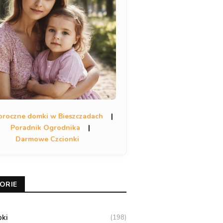
oroczne domki w Bieszczadach
|
Poradnik Ogrodnika
|
Darmowe Czcionki
ORIE
oki
(198)