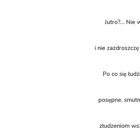
Jutro?… Nie w
i nie zazdroszczę
Po co się łud
posępne, smutn
złudzeniom wsz