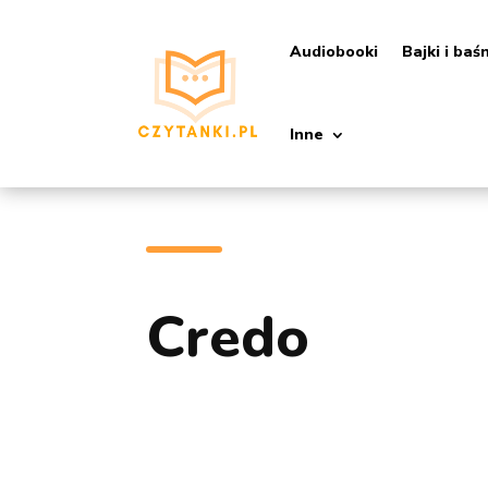
Audiobooki
Bajki i baś
Inne
Credo