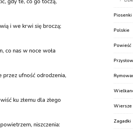
ić, gdy te, co go toczą,
Piosenki 
wią i we krwi się broczą;
Polskie
Powieść
ten, co nas w noce woła
Przysłow
e przez ufność odrodzenia,
Rymowank
Wielkan
awiść ku złemu dla złego
Wiersze 
Zagadki
z powietrzem, niszczenia: