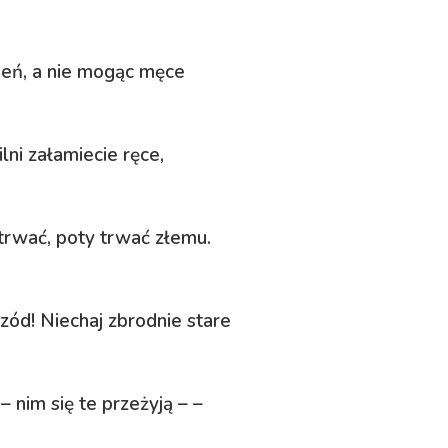
ień, a nie mogąc męce
ilni załamiecie ręce,
trwać, poty trwać złemu.
zód! Niechaj zbrodnie stare
 nim się te przeżyją – –