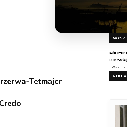
WYSZ
Jeśli szu
skorzysta
REKL
Przerwa-Tetmajer
Credo