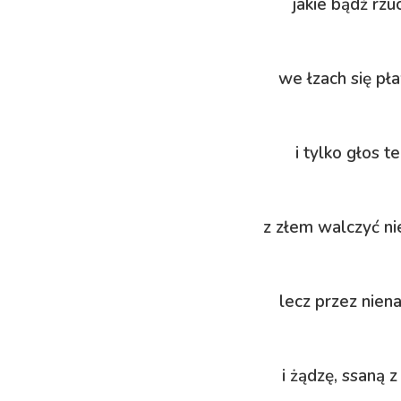
jakie bądź rzuc
we łzach się pła
i tylko głos 
z złem walczyć ni
lecz przez nien
i żądzę, ssaną 