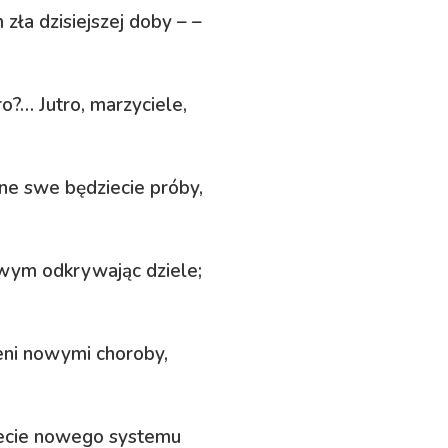
zła dzisiejszej doby – –
ro?… Jutro, marzyciele,
ne swe będziecie próby,
wym odkrywając dziele;
ieni nowymi choroby,
iecie nowego systemu