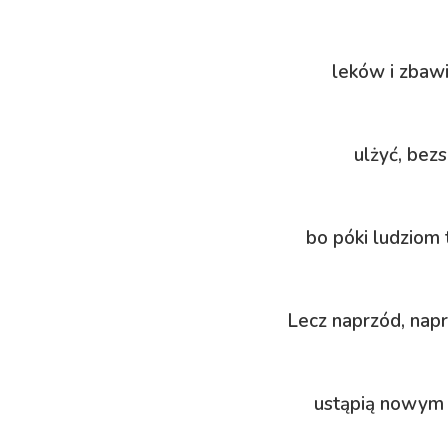
leków i zbaw
ulżyć, bezs
bo póki ludziom 
Lecz naprzód, napr
ustąpią nowym –