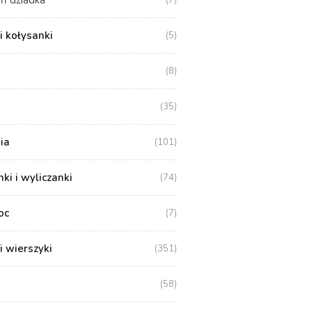
i kołysanki
(5)
(8)
(35)
ia
(101)
i i wyliczanki
(74)
oc
(7)
i wierszyki
(351)
(58)