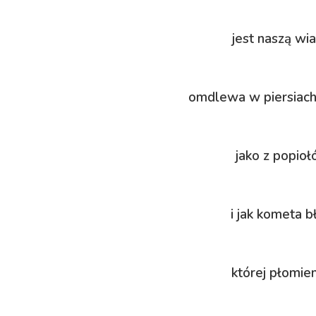
jest naszą wi
omdlewa w piersiac
jako z popioł
i jak kometa 
której płomie