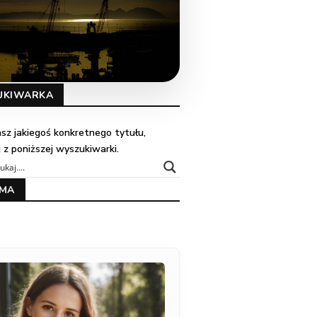
UKIWARKA
kasz jakiegoś konkretnego tytułu,
j z poniższej wyszukiwarki.
AMA