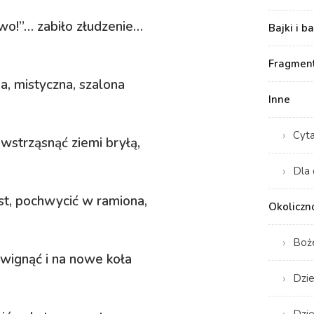
two!”… zabiło złudzenie…
Bajki i b
Fragment
na, mistyczna, szalona
Inne
Cyt
 wstrząsnąć ziemi bryłą,
Dla 
jest, pochwycić w ramiona,
Okoliczn
Boż
wignąć i na nowe koła
Dzie
Dzie