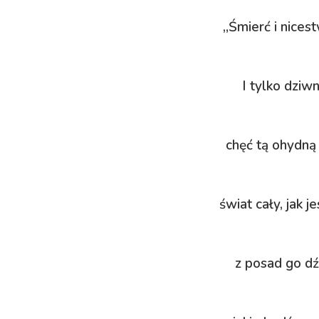
„Śmierć i nices
I tylko dziw
chęć tą ohydną
świat cały, jak 
z posad go dź