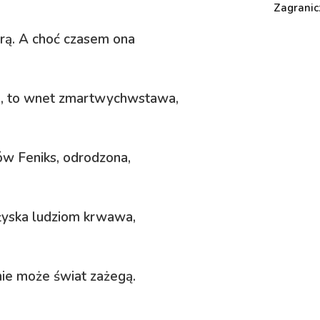
Zagranic
arą. A choć czasem ona
h, to wnet zmartwychwstawa,
ów Feniks, odrodzona,
błyska ludziom krwawa,
nie może świat zażegą.