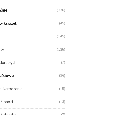
aśnie
(236)
y książek
(45)
(145)
aty
(125)
dorosłych
(7)
ościowe
(36)
e Narodzenie
(15)
ń babci
(13)
ń dziadka
(7)