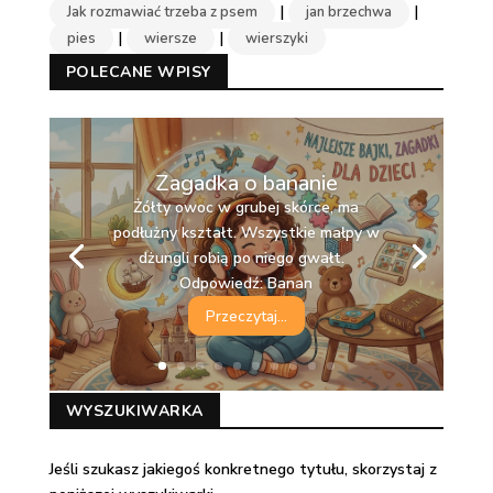
|
|
Jak rozmawiać trzeba z psem
jan brzechwa
|
|
pies
wiersze
wierszyki
POLECANE WPISY
Zagadka o bananie
Żółty owoc w grubej skórce, ma
podłużny kształt. Wszystkie małpy w
dżungli robią po niego gwałt.
Odpowiedź: Banan
Przeczytaj...
WYSZUKIWARKA
Jeśli szukasz jakiegoś konkretnego tytułu, skorzystaj z