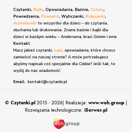
Czytanki,
Bajki
, Opowiadania, Baśnie,
Cytaty
,
Powiedzenia,
Powieści
, Wyliczanki,
Kołysanki
,
Audiobooki
to wszystko dla dzieci – do czytania,
słuchania lub drukowania. Znane
baśnie i bajki
dla
dzieci w każdym wieku – Andersena, braci Grimm i inne.
Kontakt
Masz jakieś czytanki,
bajki
, opowiadania, które chcesz
zamieścić na naszej stronie? A może potrzebujesz
abyśmy napisali coś specjalnie dla Ciebie? Jeśli tak, to
wyślij do nas wiadomość:
Email:
kontakt@czytanki.pl
©
Czytanki.pl
2015 - 2026| Realizacja:
www.woh.group
|
Rozwiązania technologiczne:
iSerwer.pl