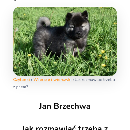
Czytanki
›
Wiersze i wierszyki
›
Jak rozmawiać trzeba
z psem?
Jan Brzechwa
Jak rozmawiać trzeba z