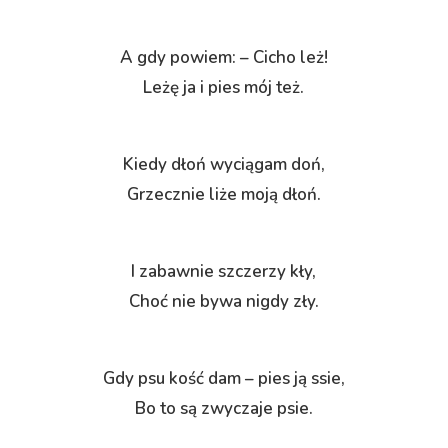
A gdy powiem: – Cicho leż!
Leżę ja i pies mój też.
Kiedy dłoń wyciągam doń,
Grzecznie liże moją dłoń.
I zabawnie szczerzy kły,
Choć nie bywa nigdy zły.
Gdy psu kość dam – pies ją ssie,
Bo to są zwyczaje psie.