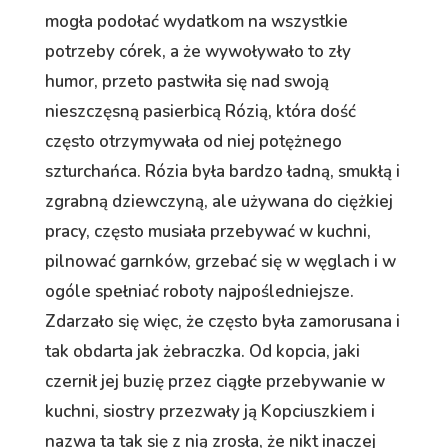
mogła podołać wydatkom na wszystkie
potrzeby córek, a że wywoływało to zły
humor, przeto pastwiła się nad swoją
nieszczęsną pasierbicą Rózią, która dość
często otrzymywała od niej potężnego
szturchańca. Rózia była bardzo ładną, smukłą i
zgrabną dziewczyną, ale używana do ciężkiej
pracy, często musiała przebywać w kuchni,
pilnować garnków, grzebać się w węglach i w
ogóle spełniać roboty najpośledniejsze.
Zdarzało się więc, że często była zamorusana i
tak obdarta jak żebraczka. Od kopcia, jaki
czernił jej buzię przez ciągłe przebywanie w
kuchni, siostry przezwały ją Kopciuszkiem i
nazwa ta tak się z nią zrosła, że nikt inaczej