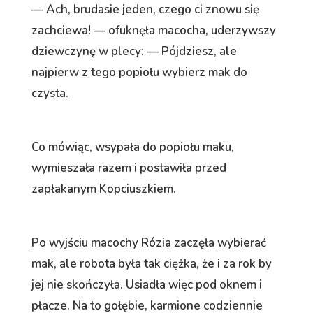
— Ach, brudasie jeden, czego ci znowu się
zachciewa! — ofuknęła macocha, uderzywszy
dziewczynę w plecy: — Pójdziesz, ale
najpierw z tego popiołu wybierz mak do
czysta.
Co mówiąc, wsypała do popiołu maku,
wymieszała razem i postawiła przed
zapłakanym Kopciuszkiem.
Po wyjściu macochy Rózia zaczęła wybierać
mak, ale robota była tak ciężka, że i za rok by
jej nie skończyła. Usiadła więc pod oknem i
płacze. Na to gołębie, karmione codziennie