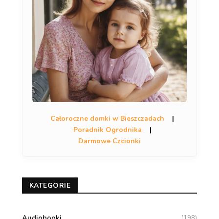
Całoroczne domki w Bieszczadach
|
Poradnik Ogrodnika
|
Darmowe Czcionki
KATEGORIE
Audiobooki
(198)