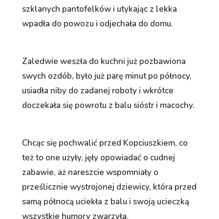
szklanych pantofelków i utykając z lekka
wpadła do powozu i odjechała do domu.
Zaledwie weszła do kuchni już pozbawiona
swych ozdób, było już parę minut po północy,
usiadła niby do zadanej roboty i wkrótce
doczekała się powrotu z balu sióstr i macochy.
Chcąc się pochwalić przed Kopciuszkiem, co
też to one użyły, jęły opowiadać o cudnej
zabawie, aż nareszcie wspomniały o
prześlicznie wystrojonej dziewicy, która przed
samą północą uciekła z balu i swoją ucieczką
wszystkie humory zwarzyła.