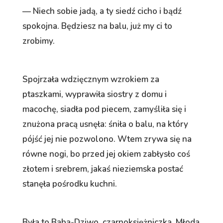
— Niech sobie jadą, a ty siedź cicho i bądź
spokojna. Będziesz na balu, już my ci to
zrobimy.
Spojrzała wdzięcznym wzrokiem za
ptaszkami, wyprawiła siostry z domu i
macochę, siadła pod piecem, zamyśliła się i
znużona pracą usnęła: śniła o balu, na który
pójść jej nie pozwolono. Wtem zrywa się na
równe nogi, bo przed jej okiem zabłysło coś
złotem i srebrem, jakaś nieziemska postać
stanęła pośrodku kuchni.
Była to Baba-Dziwo, czarnoksiężniczka. Młoda