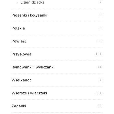
Dzień dziadka
(7)
Piosenki i kołysanki
(5)
Polskie
(8)
Powieść
(35)
Przysłowia
(101)
Rymowanki i wyliczanki
(74)
Wielkanoc
(7)
Wiersze i wierszyki
(351)
Zagadki
(58)