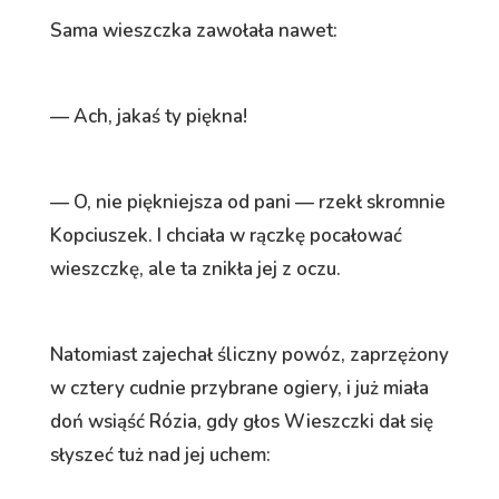
Sama wieszczka zawołała nawet:
— Ach, jakaś ty piękna!
— O, nie piękniejsza od pani — rzekł skromnie
Kopciuszek. I chciała w rączkę pocałować
wieszczkę, ale ta znikła jej z oczu.
Natomiast zajechał śliczny powóz, zaprzężony
w cztery cudnie przybrane ogiery, i już miała
doń wsiąść Rózia, gdy głos Wieszczki dał się
słyszeć tuż nad jej uchem: