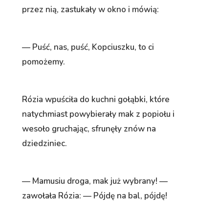
przez nią, zastukały w okno i mówią:
— Puść, nas, puść, Kopciuszku, to ci
pomożemy.
Rózia wpuściła do kuchni gołąbki, które
natychmiast powybierały mak z popiołu i
wesoło gruchając, sfrunęły znów na
dziedziniec.
— Mamusiu droga, mak już wybrany! —
zawołała Rózia: — Pójdę na bal, pójdę!