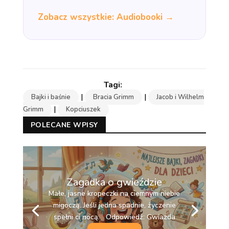
Zobacz wszystkie: Audiobooki →
|
|
Bajki i baśnie
Bracia Grimm
Jacob i Wilhelm
|
Grimm
Kopciuszek
POLECANE WPISY
Zagadka o gwieździe
Małe, jasne kropeczki na ciemnym niebie
migoczą. Jeśli jedna spadnie, życzenie
spełni ci nocą. Odpowiedź: Gwiazda