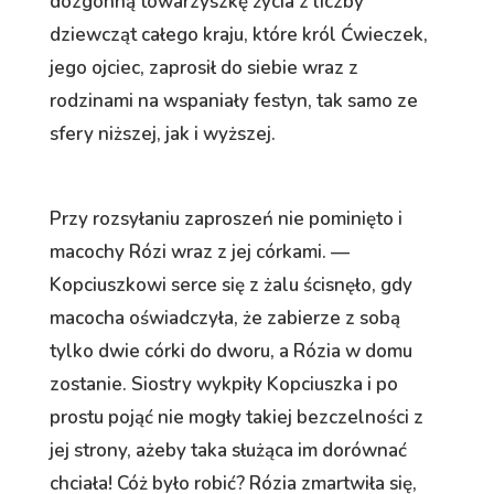
dozgonną towarzyszkę życia z liczby
dziewcząt całego kraju, które król Ćwieczek,
jego ojciec, zaprosił do siebie wraz z
rodzinami na wspaniały festyn, tak samo ze
sfery niższej, jak i wyższej.
Przy rozsyłaniu zaproszeń nie pominięto i
macochy Rózi wraz z jej córkami. —
Kopciuszkowi serce się z żalu ścisnęło, gdy
macocha oświadczyła, że zabierze z sobą
tylko dwie córki do dworu, a Rózia w domu
zostanie. Siostry wykpiły Kopciuszka i po
prostu pojąć nie mogły takiej bezczelności z
jej strony, ażeby taka służąca im dorównać
chciała! Cóż było robić? Rózia zmartwiła się,