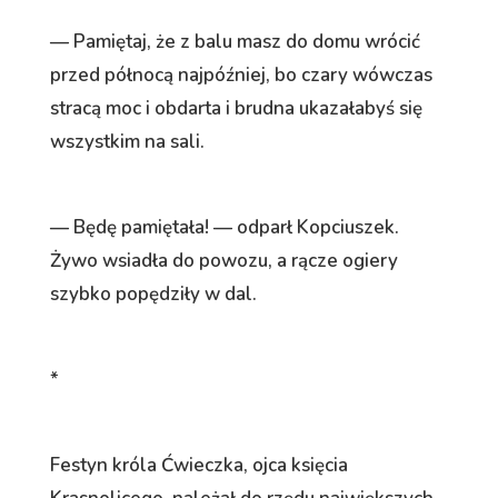
— Pamiętaj, że z balu masz do domu wrócić
przed północą najpóźniej, bo czary wówczas
stracą moc i obdarta i brudna ukazałabyś się
wszystkim na sali.
— Będę pamiętała! — odparł Kopciuszek.
Żywo wsiadła do powozu, a rącze ogiery
szybko popędziły w dal.
*
Festyn króla Ćwieczka, ojca księcia