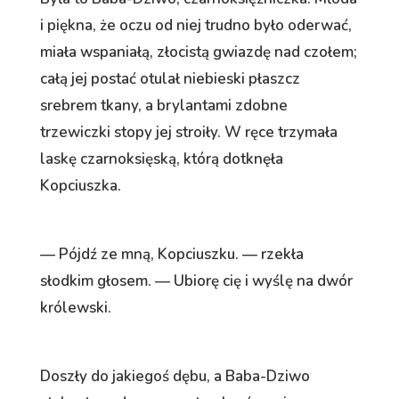
i piękna, że oczu od niej trudno było oderwać,
miała wspaniałą, złocistą gwiazdę nad czołem;
całą jej postać otulał niebieski płaszcz
srebrem tkany, a brylantami zdobne
trzewiczki stopy jej stroiły. W ręce trzymała
laskę czarnoksięską, którą dotknęła
Kopciuszka.
— Pójdź ze mną, Kopciuszku. — rzekła
słodkim głosem. — Ubiorę cię i wyślę na dwór
królewski.
Doszły do jakiegoś dębu, a Baba-Dziwo