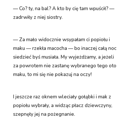
— Co? ty, na bal? A kto by cię tam wpuścił? —
zadrwiły z niej siostry.
— Za mało widocznie wsypałam ci popiołu i
maku — rzekła macocha — bo inaczej całą noc
siedzieć byś musiała. My wyjeżdżamy, a jeżeli
za powrotem nie zastanę wybranego tego oto
maku, to mi się nie pokazuj na oczy!
I jeszcze raz oknem wleciały gołąbki i mak z
popiołu wybrały, a widząc płacz dziewczyny,
szepnęły jej na pożegnanie.