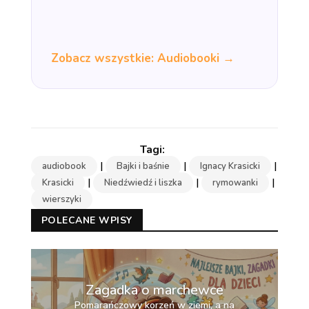
Zobacz wszystkie: Audiobooki →
|
|
|
audiobook
Bajki i baśnie
Ignacy Krasicki
|
|
|
Krasicki
Niedźwiedź i liszka
rymowanki
wierszyki
POLECANE WPISY
Zagadka o marchewce
Pomarańczowy korzeń w ziemi, a na