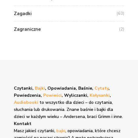
Zagadki
(63)
Zagraniczne
(2)
Czytanki,
Bajki
, Opowiadania, Baśnie,
Cytaty
,
Powiedzenia,
Powieści
, Wyliczanki,
Kołysanki
,
Audiobooki
to wszystko dla dzieci – do czytania,
słuchania lub drukowania. Znane
baśnie i bajki
dla
dzieci w każdym wieku – Andersena, braci Grimm i inne.
Kontakt
Masz jakieś czytanki,
bajki
, opowiadania, które chcesz
zamieścić na naszej stronie? A może potrzebujesz