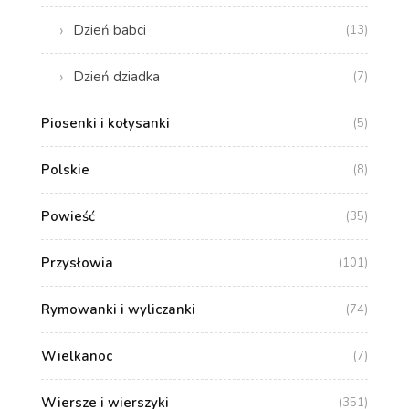
Dzień babci
(13)
Dzień dziadka
(7)
Piosenki i kołysanki
(5)
Polskie
(8)
Powieść
(35)
Przysłowia
(101)
Rymowanki i wyliczanki
(74)
Wielkanoc
(7)
Wiersze i wierszyki
(351)