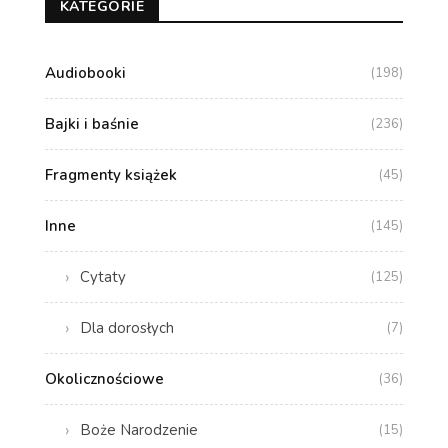
KATEGORIE
Audiobooki
(198)
Bajki i baśnie
(236)
Fragmenty książek
(45)
Inne
(145)
Cytaty
(125)
Dla dorosłych
(7)
Okolicznościowe
(36)
Boże Narodzenie
(15)