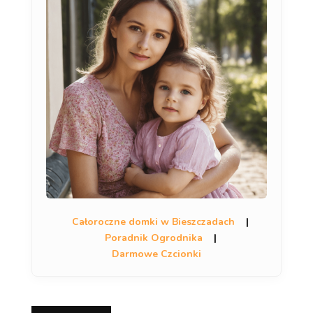
Całoroczne domki w Bieszczadach
|
Poradnik Ogrodnika
|
Darmowe Czcionki