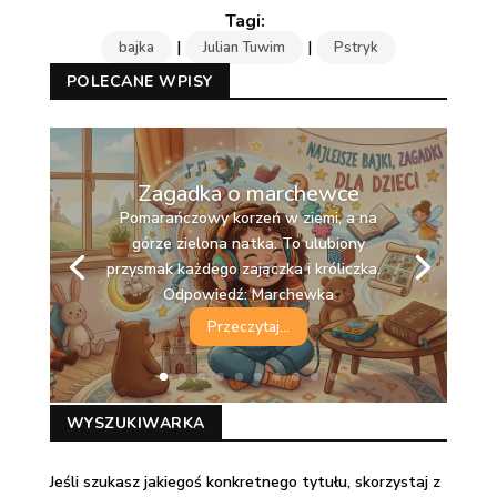
|
|
bajka
Julian Tuwim
Pstryk
POLECANE WPISY
Zagadka o marchewce
Pomarańczowy korzeń w ziemi, a na
górze zielona natka. To ulubiony
przysmak każdego zajączka i króliczka.
Odpowiedź: Marchewka
Przeczytaj...
WYSZUKIWARKA
Jeśli szukasz jakiegoś konkretnego tytułu, skorzystaj z