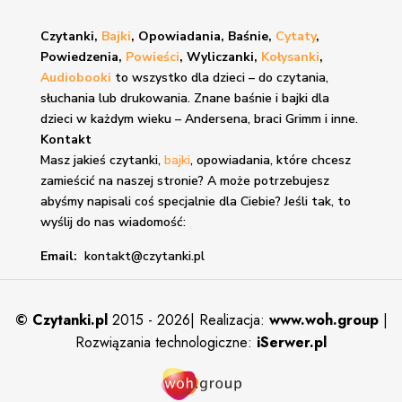
Czytanki,
Bajki
, Opowiadania, Baśnie,
Cytaty
,
Powiedzenia,
Powieści
, Wyliczanki,
Kołysanki
,
Audiobooki
to wszystko dla dzieci – do czytania,
słuchania lub drukowania. Znane
baśnie i bajki
dla
dzieci w każdym wieku – Andersena, braci Grimm i inne.
Kontakt
Masz jakieś czytanki,
bajki
, opowiadania, które chcesz
zamieścić na naszej stronie? A może potrzebujesz
abyśmy napisali coś specjalnie dla Ciebie? Jeśli tak, to
wyślij do nas wiadomość:
Email:
kontakt@czytanki.pl
©
Czytanki.pl
2015 - 2026| Realizacja:
www.woh.group
|
Rozwiązania technologiczne:
iSerwer.pl