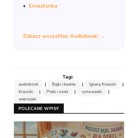
Ernestynka
Zobacz wszystkie: Audiobooki →
|
|
|
audiobook
Bajki i baśnie
Ignacy Krasicki
|
|
|
Krasicki
Ptaki i osieł
rymowanki
wierszyki
POLECANE WPISY