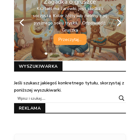
Zagadka o gruszce
Kształt ma żarówki, jest słodka i
soczysta. Kolor żółty lub zielony z jej
pysznego soku tryska. Odpowiedź:
Gruszka
Przeczytaj...
WYSZUKIWARKA
Jeśli szukasz jakiegoś konkretnego tytułu, skorzystaj z
poniższej wyszukiwarki.
REKLAMA