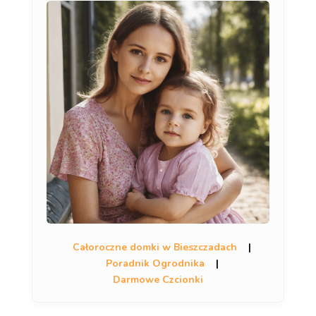
Całoroczne domki w Bieszczadach
|
Poradnik Ogrodnika
|
Darmowe Czcionki