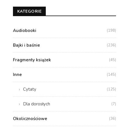
KATEGORIE
Audiobooki
(198)
Bajki i baśnie
(236)
Fragmenty książek
(45)
Inne
(145)
Cytaty
(125)
Dla dorosłych
(7)
Okolicznościowe
(36)