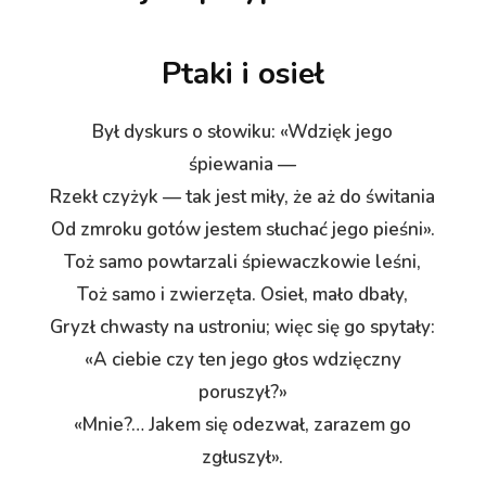
Ptaki i osieł
Był dyskurs o słowiku: «Wdzięk jego
śpiewania —
Rzekł czyżyk — tak jest miły, że aż do świtania
Od zmroku gotów jestem słuchać jego pieśni».
Toż samo powtarzali śpiewaczkowie leśni,
Toż samo i zwierzęta. Osieł, mało dbały,
Gryzł chwasty na ustroniu; więc się go spytały:
«A ciebie czy ten jego głos wdzięczny
poruszył?»
«Mnie?… Jakem się odezwał, zarazem go
zgłuszył».