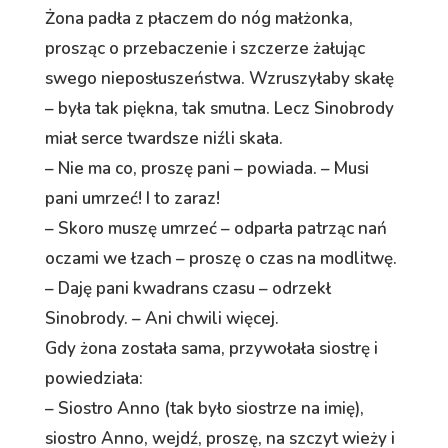
Żona padła z płaczem do nóg małżonka,
prosząc o przebaczenie i szczerze żałując
swego nieposłuszeństwa. Wzruszyłaby skałę
– była tak piękna, tak smutna. Lecz Sinobrody
miał serce twardsze niźli skała.
– Nie ma co, proszę pani – powiada. – Musi
pani umrzeć! I to zaraz!
– Skoro muszę umrzeć – odparła patrząc nań
oczami we łzach – proszę o czas na modlitwę.
– Daję pani kwadrans czasu – odrzekł
Sinobrody. – Ani chwili więcej.
Gdy żona została sama, przywołała siostrę i
powiedziała:
– Siostro Anno (tak było siostrze na imię),
siostro Anno, wejdź, proszę, na szczyt wieży i