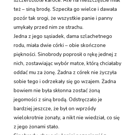
szczerozłote karoce. Ale na nieszczęście miał
też – siną brodę. Szpeciła go wielce i dawała
pozór tak srogi, że wszystkie panie i panny
umykały przed nim ze strachu.
Jedna z jego sąsiadek, dama szlachetnego
rodu, miała dwie córki – obie skończone
piękności. Sinobrody poprosił o rękę jednej z
nich, zostawiając wybór matce, którą chciałaby
oddać mu za żonę. Żadna z córek nie życzyła
sobie tego i odrzekały się go wzajem. Żadna
bowiem nie była skłonna zostać żoną
jegomości z siną brodą. Odstręczało je
bardziej jeszcze, że był on wprzódy
wielokrotnie żonaty, a nikt nie wiedział, co się
z jego żonami stało.