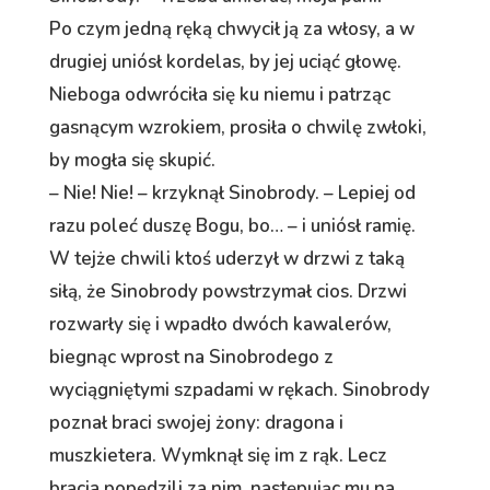
Po czym jedną ręką chwycił ją za włosy, a w
drugiej uniósł kordelas, by jej uciąć głowę.
Nieboga odwróciła się ku niemu i patrząc
gasnącym wzrokiem, prosiła o chwilę zwłoki,
by mogła się skupić.
– Nie! Nie! – krzyknął Sinobrody. – Lepiej od
razu poleć duszę Bogu, bo… – i uniósł ramię.
W tejże chwili ktoś uderzył w drzwi z taką
siłą, że Sinobrody powstrzymał cios. Drzwi
rozwarły się i wpadło dwóch kawalerów,
biegnąc wprost na Sinobrodego z
wyciągniętymi szpadami w rękach. Sinobrody
poznał braci swojej żony: dragona i
muszkietera. Wymknął się im z rąk. Lecz
bracia popędzili za nim, następując mu na