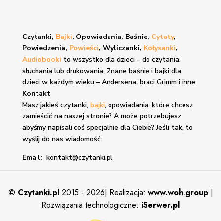
Czytanki,
Bajki
, Opowiadania, Baśnie,
Cytaty
,
Powiedzenia,
Powieści
, Wyliczanki,
Kołysanki
,
Audiobooki
to wszystko dla dzieci – do czytania,
słuchania lub drukowania. Znane
baśnie i bajki
dla
dzieci w każdym wieku – Andersena, braci Grimm i inne.
Kontakt
Masz jakieś czytanki,
bajki
, opowiadania, które chcesz
zamieścić na naszej stronie? A może potrzebujesz
abyśmy napisali coś specjalnie dla Ciebie? Jeśli tak, to
wyślij do nas wiadomość:
Email:
kontakt@czytanki.pl
©
Czytanki.pl
2015 - 2026| Realizacja:
www.woh.group
|
Rozwiązania technologiczne:
iSerwer.pl