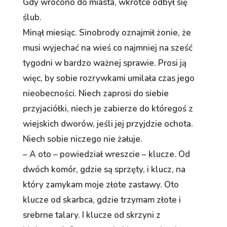
Gdy wrócono do miasta, wkrótce odbył się
ślub.
Minął miesiąc. Sinobrody oznajmił żonie, że
musi wyjechać na wieś co najmniej na sześć
tygodni w bardzo ważnej sprawie. Prosi ją
więc, by sobie rozrywkami umilała czas jego
nieobecności. Niech zaprosi do siebie
przyjaciółki, niech je zabierze do któregoś z
wiejskich dworów, jeśli jej przyjdzie ochota.
Niech sobie niczego nie żałuje.
– A oto – powiedział wreszcie – klucze. Od
dwóch komór, gdzie są sprzęty, i klucz, na
który zamykam moje złote zastawy. Oto
klucze od skarbca, gdzie trzymam złote i
srebrne talary. I klucze od skrzyni z