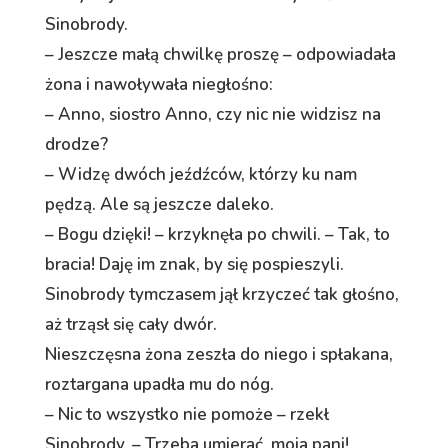
Sinobrody.
– Jeszcze małą chwilkę proszę – odpowiadała
żona i nawoływała niegłośno:
– Anno, siostro Anno, czy nic nie widzisz na
drodze?
– Widzę dwóch jeźdźców, którzy ku nam
pędzą. Ale są jeszcze daleko.
– Bogu dzięki! – krzyknęła po chwili. – Tak, to
bracia! Daję im znak, by się pospieszyli.
Sinobrody tymczasem jął krzyczeć tak głośno,
aż trząsł się cały dwór.
Nieszczęsna żona zeszła do niego i spłakana,
roztargana upadła mu do nóg.
– Nic to wszystko nie pomoże – rzekł
Sinobrody. – Trzeba umierać, moja pani!