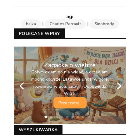
|
|
bajka
Charles Perrault
Sinobrody
POLECANE WPISY
Zagadka o wietrze
Gołym okiem go nie widać, a drzewami
mocno kołysze. Latawce unosi w górę,
Kapie z nieba w kropelkach, moczy
rozwiewa w polu ciszę. Odpowiedź:
drzewa i trawę. Gdy zaczyna padać,
Wiatr
przerywa ci zabawę. Odpowiedź:
Deszcz
Przeczytaj...
WYSZUKIWARKA