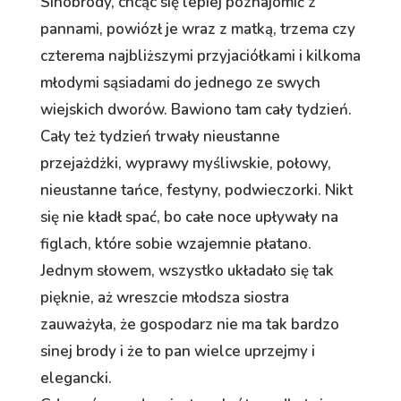
Sinobrody, chcąc się lepiej poznajomić z
pannami, powiózł je wraz z matką, trzema czy
czterema najbliższymi przyjaciółkami i kilkoma
młodymi sąsiadami do jednego ze swych
wiejskich dworów. Bawiono tam cały tydzień.
Cały też tydzień trwały nieustanne
przejażdżki, wyprawy myśliwskie, połowy,
nieustanne tańce, festyny, podwieczorki. Nikt
się nie kładł spać, bo całe noce upływały na
figlach, które sobie wzajemnie płatano.
Jednym słowem, wszystko układało się tak
pięknie, aż wreszcie młodsza siostra
zauważyła, że gospodarz nie ma tak bardzo
sinej brody i że to pan wielce uprzejmy i
elegancki.