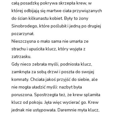
całą posadzkę pokrywa skrzepła krew, w
której odbijają się martwe ciała przywiązanych
do ścian kilkunastu kobiet. Były to żony
Sinobrodego, które poślubił i jedną po drugiej
pozarzynał.
Nieszczęsna o mało sama nie umarła ze
strachu i upuściła klucz, który wyjęła z
zatrzasku.
Gdy nieco zebrała myśli, podniosła klucz,
zamknęła za sobą drzwi i poszła do swojej
komnaty. Chciała jakoś przyjść do siebie, ale
nie mogła uładzić myśli: nazbyt była
poruszona. Spostrzegła też, że krew splamiła
klucz od pokoju. Jęła więc wycierać go. Krew
jednak nie ustępowała. Daremnie myła klucz,