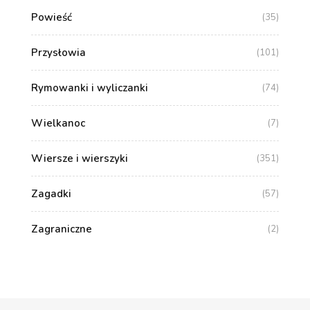
Powieść
(35)
Przysłowia
(101)
Rymowanki i wyliczanki
(74)
Wielkanoc
(7)
Wiersze i wierszyki
(351)
Zagadki
(57)
Zagraniczne
(2)