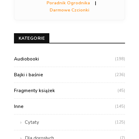
Poradnik Ogrodnika
|
Darmowe Czcionki
KATEGORIE
Audiobooki
(198)
Bajki i baśnie
(236)
Fragmenty książek
(45)
Inne
(145)
Cytaty
(125)
Dla dorosłych
(7)