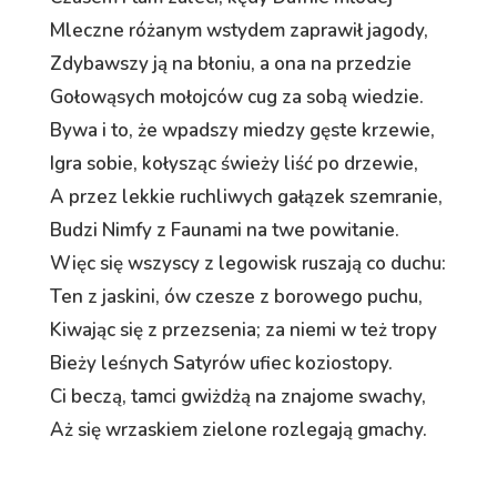
Mleczne różanym wstydem zaprawił jagody,
Zdybawszy ją na błoniu, a ona na przedzie
Gołowąsych mołojców cug za sobą wiedzie.
Bywa i to, że wpadszy miedzy gęste krzewie,
Igra sobie, kołysząc świeży liść po drzewie,
A przez lekkie ruchliwych gałązek szemranie,
Budzi Nimfy z Faunami na twe powitanie.
Więc się wszyscy z legowisk ruszają co duchu:
Ten z jaskini, ów czesze z borowego puchu,
Kiwając się z przezsenia; za niemi w też tropy
Bieży leśnych Satyrów ufiec koziostopy.
Ci beczą, tamci gwiżdżą na znajome swachy,
Aż się wrzaskiem zielone rozlegają gmachy.