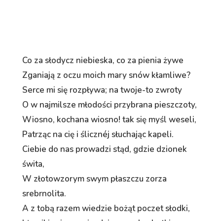
Co za słodycz niebieska, co za pienia żywe
Zganiają z oczu moich mary snów kłamliwe?
Serce mi się rozpływa; na twoje-to zwroty
O w najmilsze młodości przybrana pieszczoty,
Wiosno, kochana wiosno! tak się myśl weseli,
Patrząc na cię i ślicznéj słuchając kapeli.
Ciebie do nas prowadzi stąd, gdzie dzionek
świta,
W złotowzorym swym płaszczu zorza
srebrnolita.
A z tobą razem wiedzie bożąt poczet słodki,