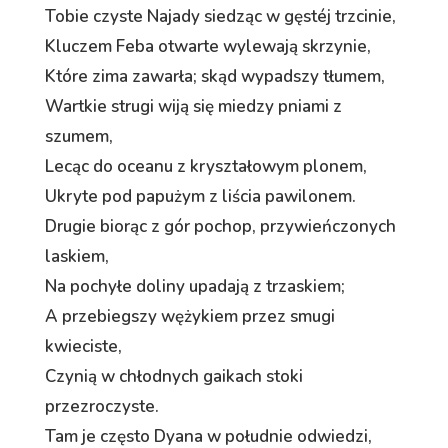
Tobie czyste Najady siedząc w gęstéj trzcinie,
Kluczem Feba otwarte wylewają skrzynie,
Które zima zawarła; skąd wypadszy tłumem,
Wartkie strugi wiją się miedzy pniami z
szumem,
Lecąc do oceanu z kryształowym plonem,
Ukryte pod papużym z liścia pawilonem.
Drugie biorąc z gór pochop, przywieńczonych
laskiem,
Na pochyłe doliny upadają z trzaskiem;
A przebiegszy wężykiem przez smugi
kwieciste,
Czynią w chłodnych gaikach stoki
przezroczyste.
Tam je często Dyana w południe odwiedzi,