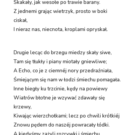
Skakały, jak wesołe po trawie barany.
Z jednemi grając wietrzyk, prosto w boki
ciskał,
I nieraz nas, niecnota, kroplami opryskał.
Drugie lecąc do brzegu miedzy skały siwe,
Tam się tłukły i piany miotały gniewliwe;
A Echo, co je z ciemnéj nory przedraźniała,
Śmiejącym się nam w łodzi śmiechu pomagała.
Inne biegły ku trzcinie, kędy na powiewy
Wiatrów błotne je wzywać zdawały się
krzewy,
Kiwając wierzchołkami; lecz po chwili krótkiéj
Znowu pędem do naszéj powracały łódki.
A kiedyśmy zażyli rozrywki i śmiechu,