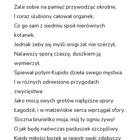
Żale sobie na pamięć przywodząc okrutne,
I coraz ulubiony całował organek,
Co go sam z siedmiu spoił nierównych
kolanek.
Jednak żeby się myśli srogi żal nie szerzył,
Nalawszy sporą czaszę, duszkiem ją
wymierzył.
Śpiewał potym Kupido dzieła swego męstwa
I w różnych odniesione przygodach
zwycięstwa:
Jako mocą swych grotów najtęższe upory
Łagodził, i w małżeńskie serca wprzągał sfory.
Śliczna brunetko moja, mój ty ogniu żywy!
O jak będę naówczas pastuszek szczęśliwy,
Kiedy miłości bożek w rejestr swéj zdobyczy