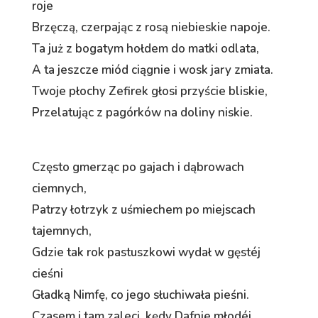
roje
Brzęczą, czerpając z rosą niebieskie napoje.
Ta już z bogatym hołdem do matki odlata,
A ta jeszcze miód ciągnie i wosk jary zmiata.
Twoje płochy Zefirek głosi przyście bliskie,
Przelatując z pagórków na doliny niskie.
Często gmerząc po gajach i dąbrowach
ciemnych,
Patrzy łotrzyk z uśmiechem po miejscach
tajemnych,
Gdzie tak rok pastuszkowi wydał w gęstéj
cieśni
Gładką Nimfę, co jego słuchiwała pieśni.
Czasem i tam zaleci, kędy Dafnie młodéj