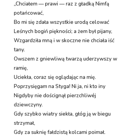
„Chciałem — prawi — raz z gładką Nimfą
potańcować,
Bo mi się zdała wszystkie urodą celować
Leśnych bogiń piękności; a żem był pijany,
Wzgardziła mną i w skoczne nie chciała iść
tany.
Owszem z gniewliwą twarzą uderzywszy w
ramię,
Uciekła, coraz się oglądając na mię.
Poprzysięgam na Styga! Ni ja, ni kto iny
Nigdyby nie doścignął pierzchliwéj
dziewczyny.
Gdy szybko wiatry siekła, głóg ją w biegu
strzymał,
Gdy za suknię fałdzistą kolcami poimał.