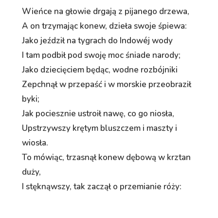
Wieńce na głowie drgają z pijanego drzewa,
A on trzymając konew, dzieła swoje śpiewa:
Jako jeździł na tygrach do Indowéj wody
I tam podbił pod swoję moc śniade narody;
Jako dziecięciem będąc, wodne rozbójniki
Zepchnął w przepaść i w morskie przeobraził
byki;
Jak pociesznie ustroił nawę, co go niosła,
Upstrzywszy krętym bluszczem i maszty i
wiosła.
To mówiąc, trzasnął konew dębową w krztan
duży,
I stęknąwszy, tak zaczął o przemianie róży: