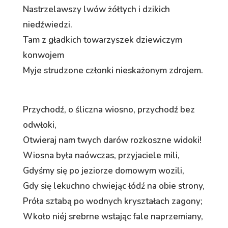
Nastrzelawszy lwów żółtych i dzikich
niedźwiedzi.
Tam z gładkich towarzyszek dziewiczym
konwojem
Myje strudzone członki nieskażonym zdrojem.
Przychodź, o śliczna wiosno, przychodź bez
odwłoki,
Otwieraj nam twych darów rozkoszne widoki!
Wiosna była naówczas, przyjaciele mili,
Gdyśmy się po jeziorze domowym wozili,
Gdy się lekuchno chwiejąc łódź na obie strony,
Próła sztabą po wodnych kryształach zagony;
Wkoło niéj srebrne wstając fale naprzemiany,