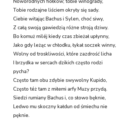
Noworodnych fiołków; tobie winogrady,
Tobie rodzajne liściem okryły się sady.
Ciebie witając Bachus i Sylen, choć siwy,
Z całą swoją gawiedzią różne stroją dziwy.
Bo komuż miléj kiedy czas zbieżał upłynny,
Jako gdy leżąc w chłodku, łykał soczek winny,
Wolny od troskliwości, które zazdrość licha
I brzydka w sercach dzikich często rodzi
pycha?
Często tam obu zdybie swywolny Kupido,
Często téż tam z miłemi arfy Muzy przydą.
Siedzi rumiany Bachus i, co słowo bęknie,
Ledwo mu skoczny kałdun od śmiechu nie
pęknie.