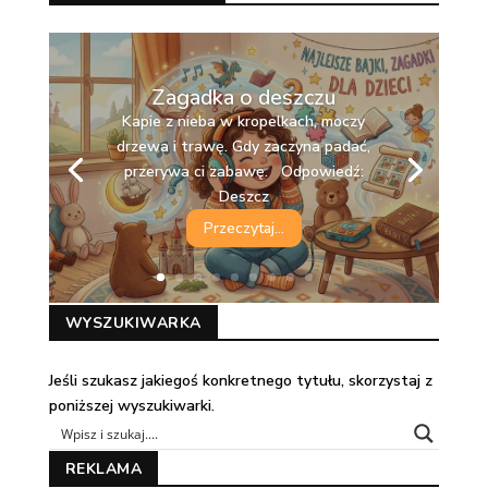
Zagadka o deszczu
Kapie z nieba w kropelkach, moczy
drzewa i trawę. Gdy zaczyna padać,
Biały puch z nieba zimą wesoło opada.
przerywa ci zabawę. Odpowiedź:
Zbudujesz z niego bałwana, to super
Deszcz
zabawa! Odpowiedź: Śnieg
Przeczytaj...
WYSZUKIWARKA
Jeśli szukasz jakiegoś konkretnego tytułu, skorzystaj z
poniższej wyszukiwarki.
REKLAMA