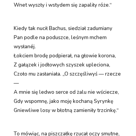
Wnet wyszły i wstydem się zapaliły róże.“
Kiedy tak nucił Bachus, siedział zadumiany
Pan podle na poduszce, leśnym mchem
wysłanéj.
Łokciem brodę podpierał, na głowie korona,
Z gałązek i jodłowych szyszek upleciona,
Czoło mu zasłaniała. „O szczęśliwyś — rzecze
—
A mnie się ledwo serce od żalu nie wściecze,
Gdy wspomnę, jako moję kochaną Syrynkę
Gniewliwe losy w błotną zamieniły trzcinkę.“
To mówiąc, na piszczałkę rzucał oczy smutne,