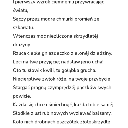
I pierwszy wzrok ciemnemu przywracając
światu,
Sączy przez modre chmurki promień ze
szkarłatu.
Wtenczas moc niezliczona skrzydlatéj
drużyny
Rzuca ciepłe gniazdeczko zielonéj dziedziny.
Leci na twe przyjęcie; nadstaw jeno ucha!
Oto tu słowik kwili, tu gołąbka grucha.
Niecierpliwe zwłok róże, na twoje przybycie
Stargać pragną czymprędzéj pączków swych
powicie.
Każda się chce uśmiechnąć, każda tobie saméj
Słodkie z ust rubinowych wyziewać balsamy.
Koło nich drobnych pszczółek złotoskrzydłe