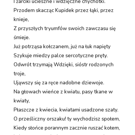
I żarciki ucieszne i wdzięczne chychotki.
Przodem skacząc Kupidek przez łąki, przez
knieje,
Z przyszłych tryumfów swoich zawczasu się
śmieje.
Już potrząsa kołczanem, już na łuk napięty
Szykuje miedzy palce sercotyczne pręty.
Odwrót trzymają Wdzięki, sióstr rodzonych
troje,
Ująwszy się za ręce nadobne dziewoje.
Na głowach wieńce z kwiatu, pasy tkane w
kwiaty,
Płaszcze z kwiecia, kwiatami usadzone szaty.
O prześliczny orszaku! ty wychodzisz społem,
Kiedy słońce porannym zacznie ruszać kołem,