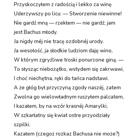
Przyskoczyłem z radością i lekko za winę
Uderzywszy po licu: — Stworzenie niewinne!
Nie gardź mną — rzekłem — nie gardź; jam
jest Bachus młody.
Ja nigdy méj nie tracę ozdobnéj urody.
Ja wesołość, ja słodkie ludziom daję wino,
W którym zgryźliwe troski ponurzone giną. —
To słysząc niebożątko, wstydem się zakrwawi,
I choć niechętna, ręki do tańca nadstawi.
A że głóg był przyczyną zgody naszéj, zatem
Zwolna go wielowładnym ruszyłem palcatem,
I kazałem, by na wzór krasnéj Amarylki,
W szkarłatny się kwiat ostre przyodziały
szpilki.
Kazałem (czegoż rozkaz Bachusa nie może?)