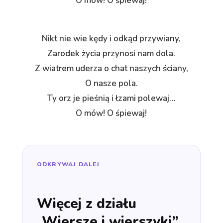
O mów! O śpiewaj!
Nikt nie wie kędy i odkąd przywiany,
Zarodek życia przynosi nam dola.
Z wiatrem uderza o chat naszych ściany,
O nasze pola.
Ty orz je pieśnią i łzami polewaj…
O mów! O śpiewaj!
ODKRYWAJ DALEJ
Więcej z działu
„Wiersze i wierszyki”