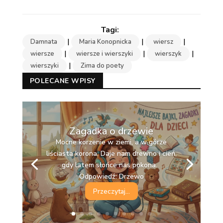
|
|
|
Damnata
Maria Konopnicka
wiersz
|
|
|
wiersze
wiersze i wierszyki
wierszyk
|
wierszyki
Zima do poety
POLECANE WPISY
Zagadka o drzewie
Mocne korzenie w ziemi, a w górze
liściasta korona. Daje nam drewno i cień,
gdy latem słońce nas pokona.
Odpowiedź: Drzewo
Przeczytaj...