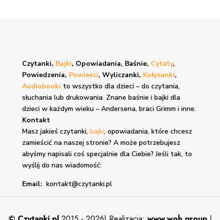
Czytanki,
Bajki
, Opowiadania, Baśnie,
Cytaty
,
Powiedzenia,
Powieści
, Wyliczanki,
Kołysanki
,
Audiobooki
to wszystko dla dzieci – do czytania,
słuchania lub drukowania. Znane
baśnie i bajki
dla
dzieci w każdym wieku – Andersena, braci Grimm i inne.
Kontakt
Masz jakieś czytanki,
bajki
, opowiadania, które chcesz
zamieścić na naszej stronie? A może potrzebujesz
abyśmy napisali coś specjalnie dla Ciebie? Jeśli tak, to
wyślij do nas wiadomość:
Email:
kontakt@czytanki.pl
©
Czytanki.pl
2015 - 2026| Realizacja:
www.woh.group
|