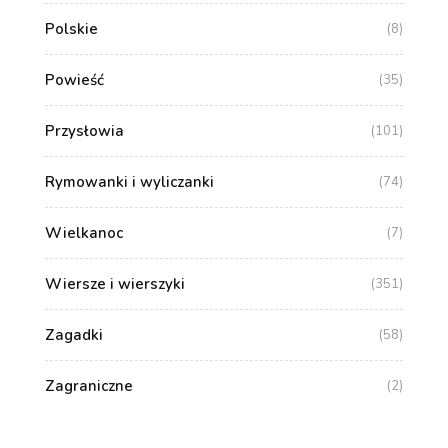
Polskie
(8)
Powieść
(35)
Przysłowia
(101)
Rymowanki i wyliczanki
(74)
Wielkanoc
(7)
Wiersze i wierszyki
(351)
Zagadki
(58)
Zagraniczne
(2)