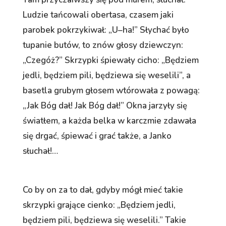
Ludzie tańcowali obertasa, czasem jaki
parobek pokrzykiwał: „U–ha!” Słychać było
tupanie butów, to znów głosy dziewczyn:
„Czegóż?” Skrzypki śpiewały cicho: „Będziem
jedli, będziem pili, będziewa się weselili”, a
basetla grubym głosem wtórowała z powagą:
„Jak Bóg dał! Jak Bóg dał!” Okna jarzyły się
światłem, a każda belka w karczmie zdawała
się drgać, śpiewać i grać także, a Janko
słuchał!…
Co by on za to dał, gdyby mógł mieć takie
skrzypki grające cienko: „Będziem jedli,
będziem pili, będziewa się weselili.” Takie