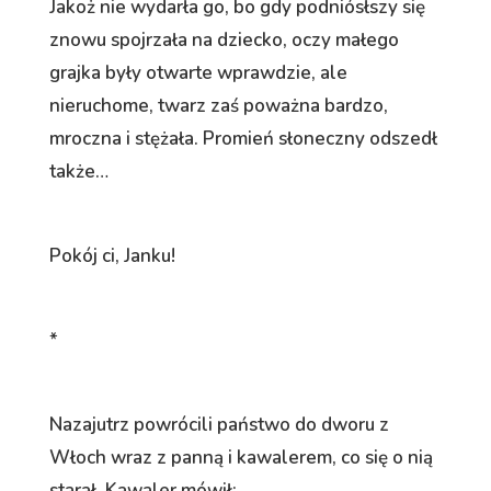
Jakoż nie wydarła go, bo gdy podniósłszy się
znowu spojrzała na dziecko, oczy małego
grajka były otwarte wprawdzie, ale
nieruchome, twarz zaś poważna bardzo,
mroczna i stężała. Promień słoneczny odszedł
także…
Pokój ci, Janku!
*
Nazajutrz powrócili państwo do dworu z
Włoch wraz z panną i kawalerem, co się o nią
starał. Kawaler mówił: