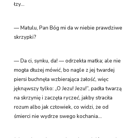
łzy…
— Matulu, Pan Bóg mi da w niebie prawdziwe
skrzypki?
— Da ci, synku, da! — odrzekła matka; ale nie
mogła dłużej mówić, bo nagle z jej twardej
piersi buchnęła wzbierająca żałość, więc
jęknąwszy tylko: „O Jezu! Jezu!”, padła twarzą
na skrzynię i zaczęła ryczeć, jakby straciła
rozum albo jak człowiek, co widzi, że od
śmierci nie wydrze swego kochania…