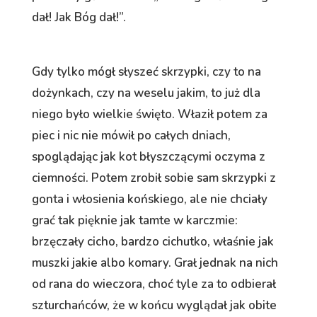
dał! Jak Bóg dał!”.
Gdy tylko mógł słyszeć skrzypki, czy to na
dożynkach, czy na weselu jakim, to już dla
niego było wielkie święto. Właził potem za
piec i nic nie mówił po całych dniach,
spoglądając jak kot błyszczącymi oczyma z
ciemności. Potem zrobił sobie sam skrzypki z
gonta i włosienia końskiego, ale nie chciały
grać tak pięknie jak tamte w karczmie:
brzęczały cicho, bardzo cichutko, właśnie jak
muszki jakie albo komary. Grał jednak na nich
od rana do wieczora, choć tyle za to odbierał
szturchańców, że w końcu wyglądał jak obite