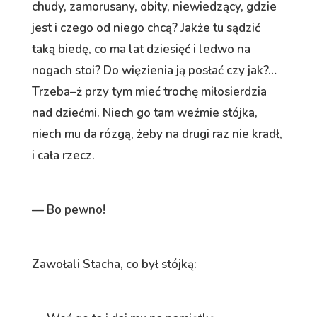
chudy, zamorusany, obity, niewiedzący, gdzie
jest i czego od niego chcą? Jakże tu sądzić
taką biedę, co ma lat dziesięć i ledwo na
nogach stoi? Do więzienia ją posłać czy jak?…
Trzeba–ż przy tym mieć trochę miłosierdzia
nad dziećmi. Niech go tam weźmie stójka,
niech mu da rózgą, żeby na drugi raz nie kradł,
i cała rzecz.
— Bo pewno!
Zawołali Stacha, co był stójką: