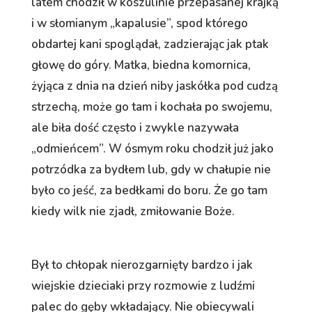
latem chodził w koszulinie przepasanej krajką
i w słomianym „kapalusie”, spod którego
obdartej kani spoglądał, zadzierając jak ptak
głowę do góry. Matka, biedna komornica,
żyjąca z dnia na dzień niby jaskółka pod cudzą
strzechą, może go tam i kochała po swojemu,
ale biła dość często i zwykle nazywała
„odmieńcem”. W ósmym roku chodził już jako
potrzódka za bydłem lub, gdy w chałupie nie
było co jeść, za bedłkami do boru. Że go tam
kiedy wilk nie zjadł, zmiłowanie Boże.
Był to chłopak nierozgarnięty bardzo i jak
wiejskie dzieciaki przy rozmowie z ludźmi
palec do gęby wkładający. Nie obiecywali