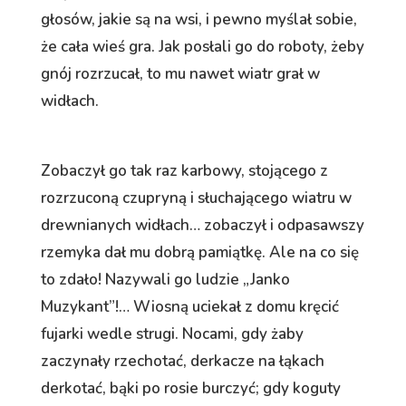
głosów, jakie są na wsi, i pewno myślał sobie,
że cała wieś gra. Jak posłali go do roboty, żeby
gnój rozrzucał, to mu nawet wiatr grał w
widłach.
Zobaczył go tak raz karbowy, stojącego z
rozrzuconą czupryną i słuchającego wiatru w
drewnianych widłach… zobaczył i odpasawszy
rzemyka dał mu dobrą pamiątkę. Ale na co się
to zdało! Nazywali go ludzie „Janko
Muzykant”!… Wiosną uciekał z domu kręcić
fujarki wedle strugi. Nocami, gdy żaby
zaczynały rzechotać, derkacze na łąkach
derkotać, bąki po rosie burczyć; gdy koguty