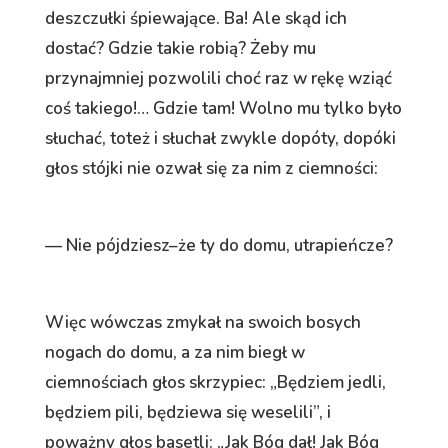
deszczułki śpiewające. Ba! Ale skąd ich
dostać? Gdzie takie robią? Żeby mu
przynajmniej pozwolili choć raz w rękę wziąć
coś takiego!… Gdzie tam! Wolno mu tylko było
słuchać, toteż i słuchał zwykle dopóty, dopóki
głos stójki nie ozwał się za nim z ciemności:
— Nie pójdziesz–że ty do domu, utrapieńcze?
Więc wówczas zmykał na swoich bosych
nogach do domu, a za nim biegł w
ciemnościach głos skrzypiec: „Będziem jedli,
będziem pili, będziewa się weselili”, i
poważny głos basetli: „Jak Bóg dał! Jak Bóg