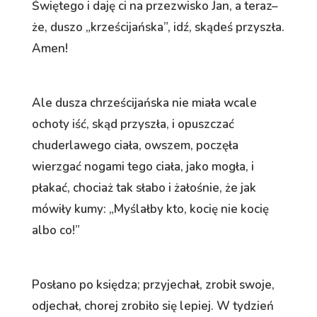
Świętego i daję ci na przezwisko Jan, a teraz–
że, duszo „krześcijańska”, idź, skądeś przyszła.
Amen!
Ale dusza chrześcijańska nie miała wcale
ochoty iść, skąd przyszła, i opuszczać
chuderlawego ciała, owszem, poczęła
wierzgać nogami tego ciała, jako mogła, i
płakać, chociaż tak słabo i żałośnie, że jak
mówiły kumy: „Myślałby kto, kocię nie kocię
albo co!”
Posłano po księdza; przyjechał, zrobił swoje,
odjechał, chorej zrobiło się lepiej. W tydzień