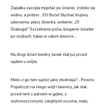
Zapałka zaczęła migotać po ścianie, zrobiło się
widno, a potem… Eh! Boże! Słychać klątwy,
uderzenia, płacz dziecka, wołanie: „O!
Dlaboga!” Szczekanie psów, bieganie świateł
po szybach, hałas w całym dworze…
Na drugi dzień biedny Janek stał już przed
sądem u wójta.
Mieli–ż go tam sądzić jako złodzieja?… Pewno.
Popatrzyli na niego wójt i ławnicy, jak stał
przed nimi z palcem w gębie, z
wytrzeszczonymi, zalękłymi oczyma, mały,