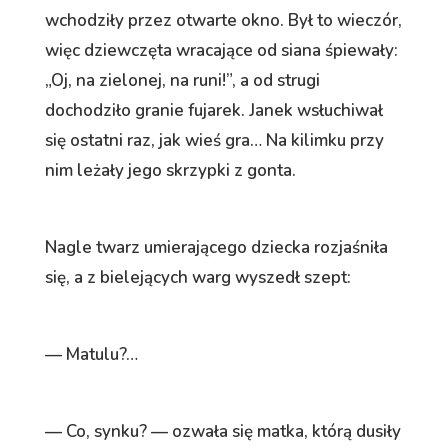
wchodziły przez otwarte okno. Był to wieczór,
więc dziewczęta wracające od siana śpiewały:
„Oj, na zielonej, na runi!”, a od strugi
dochodziło granie fujarek. Janek wsłuchiwał
się ostatni raz, jak wieś gra… Na kilimku przy
nim leżały jego skrzypki z gonta.
Nagle twarz umierającego dziecka rozjaśniła
się, a z bielejących warg wyszedł szept:
— Matulu?…
— Co, synku? — ozwała się matka, którą dusiły