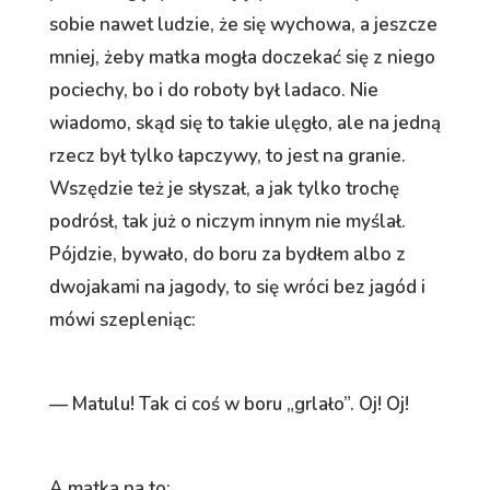
sobie nawet ludzie, że się wychowa, a jeszcze
mniej, żeby matka mogła doczekać się z niego
pociechy, bo i do roboty był ladaco. Nie
wiadomo, skąd się to takie ulęgło, ale na jedną
rzecz był tylko łapczywy, to jest na granie.
Wszędzie też je słyszał, a jak tylko trochę
podrósł, tak już o niczym innym nie myślał.
Pójdzie, bywało, do boru za bydłem albo z
dwojakami na jagody, to się wróci bez jagód i
mówi szepleniąc:
— Matulu! Tak ci coś w boru „grlało”. Oj! Oj!
A matka na to: