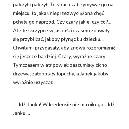
patrzył i patrzył. To strach zatrzymywał go na
miejscu, to jakaś nieprzezwyciężona chęć
pchała go naprzód. Czy czary jakie, czy co?…
Ale te skrzypce w jasności czasem zdawały
się przybliżać, jakoby płynąc ku dziecku…
Chwilami przygasały, aby znowu rozpromienić
się jeszcze bardziej. Czary, wyraźne czary!
Tymczasem wiatr powiał; zaszumiały cicho
drzewa, załopotały łopuchy, a Janek jakoby
wyraźnie usłyszał:
— Idź, Janku! W kredensie nie ma nikogo… Idź,
Janku!…