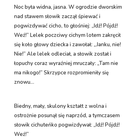
Noc była widna, jasna. W ogrodzie dworskim
nad stawem słowik zaczął śpiewać i
pogwizdywać cicho, to głośniej: „Idź! Pójdź!
Weź!” Lelek poczciwy cichym lotem zakręcił
się koło głowy dziecka i zawołał: „Janku, nie!
Nie!” Ale lelek odleciał, a słowik został i
łopuchy coraz wyraźniej mruczały: „Tam nie
ma nikogo!” Skrzypce rozpromieniły się
znowu…
Biedny, mały, skulony kształt z wolna i
ostrożnie posunął się naprzód, a tymczasem
słowik cichuteńko pogwizdywał: „Idź! Pójdź!
Weź!”