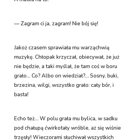
— Zagram ci ja, zagram! Nie bój się!
Jakoż czasem sprawiała mu warząchwią
muzykę. Chłopak krzyczał, obiecywał, że już
nie będzie, a taki myślał, że tam coś w boru
grało… Co? Albo on wiedział?… Sosny, buki,
brzezina, wilgi, wszystko grało: cały bór, i
basta!
Echo też… W polu grała mu bylica, w sadku
pod chałupą ćwirkotały wróble, aż się wiśnie
trzęsły! Wieczorami słuchiwał wszystkich