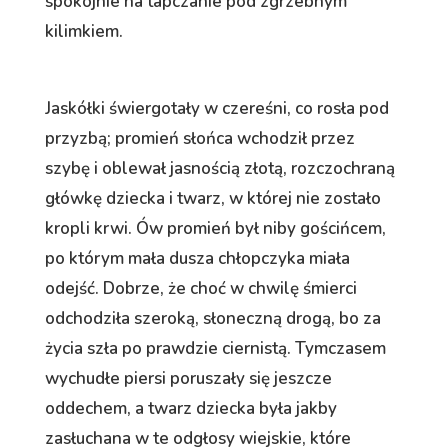
spokojnie na tapczanie pod zgrzebnym
kilimkiem.
Jaskółki świergotały w czereśni, co rosła pod
przyzbą; promień słońca wchodził przez
szybę i oblewał jasnością złotą, rozczochraną
główkę dziecka i twarz, w której nie zostało
kropli krwi. Ów promień był niby gościńcem,
po którym mała dusza chłopczyka miała
odejść. Dobrze, że choć w chwilę śmierci
odchodziła szeroką, słoneczną drogą, bo za
życia szła po prawdzie ciernistą. Tymczasem
wychudłe piersi poruszały się jeszcze
oddechem, a twarz dziecka była jakby
zasłuchana w te odgłosy wiejskie, które