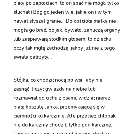
piały po zapłociach, to on spać nie mógł, tylko
słuchał i Bóg go jeden wie, jakie on i w tym
nawet słyszał granie… Do kościoła matka nie
mogła go brać, bo jak, bywało, zahuczą organy
lub zaśpiewają słodkim głosem, to dziecku
oczy tak mgłą zachodzą, jakby już nie z tego
świata patrzyły…
Stójka, co chodził nocą po wsi i aby nie
zasnąć, liczył gwiazdy na niebie lub
rozmawiał po cichu z psami, widział nieraz
białą koszulę Janka, przemykającą się w
ciemności ku karczmie. Ale przecież chłopak
nie do karczmy chodził, tylko pod karczmę.
Tam przyczaiwszy się pod murem, słuchał.