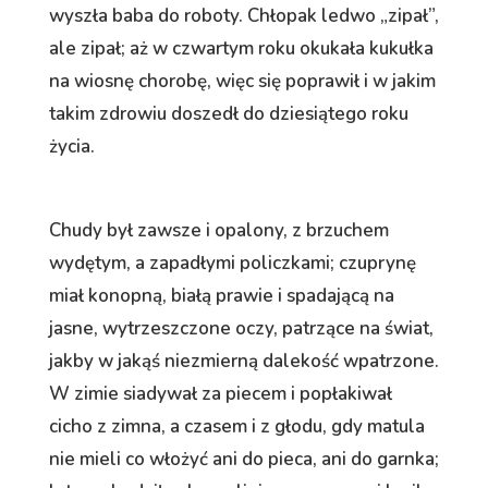
wyszła baba do roboty. Chłopak ledwo „zipał”,
ale zipał; aż w czwartym roku okukała kukułka
na wiosnę chorobę, więc się poprawił i w jakim
takim zdrowiu doszedł do dziesiątego roku
życia.
Chudy był zawsze i opalony, z brzuchem
wydętym, a zapadłymi policzkami; czuprynę
miał konopną, białą prawie i spadającą na
jasne, wytrzeszczone oczy, patrzące na świat,
jakby w jakąś niezmierną dalekość wpatrzone.
W zimie siadywał za piecem i popłakiwał
cicho z zimna, a czasem i z głodu, gdy matula
nie mieli co włożyć ani do pieca, ani do garnka;