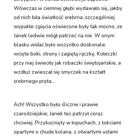
Wówczas w ciemnej głębi wydawało się, jakby
od nich biła światłość srebrna; szczególniej
wypukłe zgięcia oświecone były tak mocno, że
Janek ledwie mógł patrzeć na nie. W onym
blasku widać było wszystko doskonale:
wcięte boki, struny i zagiętą rączkę. Kołeczki
przy niej świeciły jak robaczki świętojańskie, a
wzdłuż zwieszał się smyczek na kształt
srebrnego pręta…
Ach! Wszystko było śliczne i prawie
czarodziejskie; Janek też patrzył coraz
chciwiej. Przykucnięty w łopuchach, z łokciami
opartymi o chude kolana, z otwartymi ustami