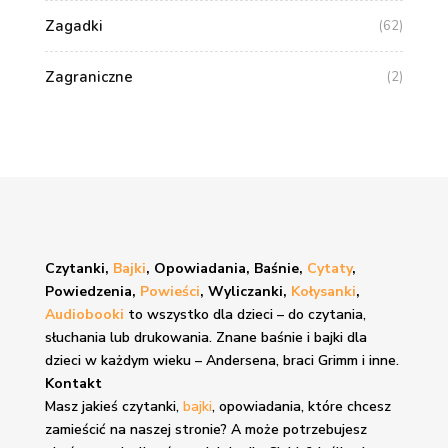
Zagadki
(62)
Zagraniczne
(2)
Czytanki,
Bajki
, Opowiadania, Baśnie,
Cytaty
,
Powiedzenia,
Powieści
, Wyliczanki,
Kołysanki
,
Audiobooki
to wszystko dla dzieci – do czytania,
słuchania lub drukowania. Znane
baśnie i bajki
dla
dzieci w każdym wieku – Andersena, braci Grimm i inne.
Kontakt
Masz jakieś czytanki,
bajki
, opowiadania, które chcesz
zamieścić na naszej stronie? A może potrzebujesz