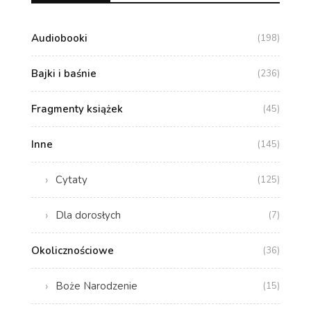
Audiobooki
(198)
Bajki i baśnie
(236)
Fragmenty książek
(45)
Inne
(145)
Cytaty
(125)
Dla dorosłych
(7)
Okolicznościowe
(36)
Boże Narodzenie
(15)