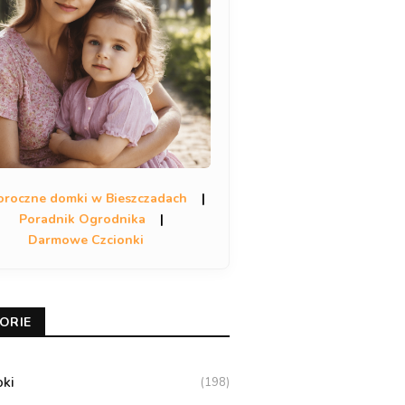
oroczne domki w Bieszczadach
|
Poradnik Ogrodnika
|
Darmowe Czcionki
ORIE
oki
(198)