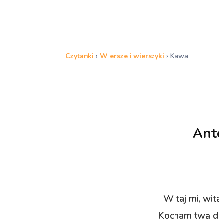
Czytanki
›
Wiersze i wierszyki
›
Kawa
Ant
Witaj mi, wit
Kocham twą du