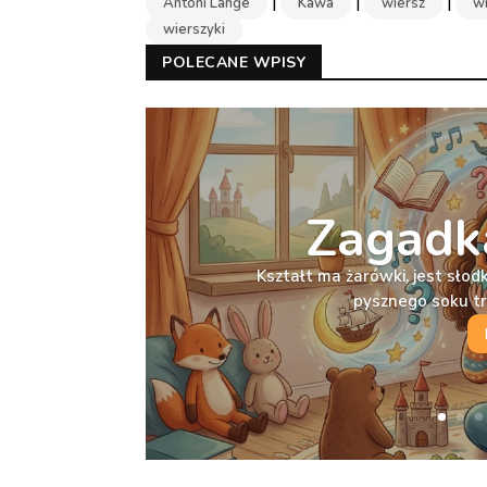
|
|
|
Antoni Lange
Kawa
wiersz
w
wierszyki
POLECANE WPISY
Zagadka
Kształt ma żarówki, jest słodka
pysznego soku t