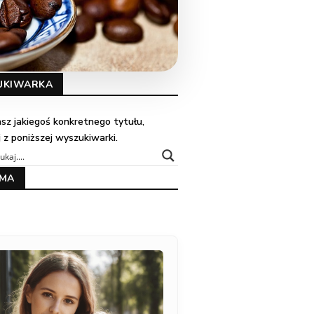
UKIWARKA
kasz jakiegoś konkretnego tytułu,
j z poniższej wyszukiwarki.
AMA