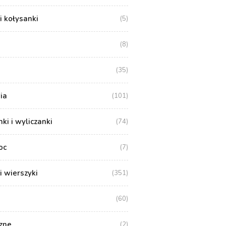
i kołysanki
(5)
(8)
(35)
ia
(101)
i i wyliczanki
(74)
oc
(7)
i wierszyki
(351)
(60)
zne
(2)