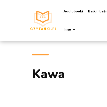
Audiobooki
Bajki i baś
Inne
Kawa