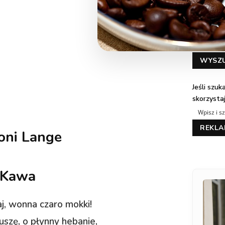
WYSZ
Jeśli szu
skorzysta
REKL
oni Lange
Kawa
aj, wonna czaro mokki!
szę, o płynny hebanie,