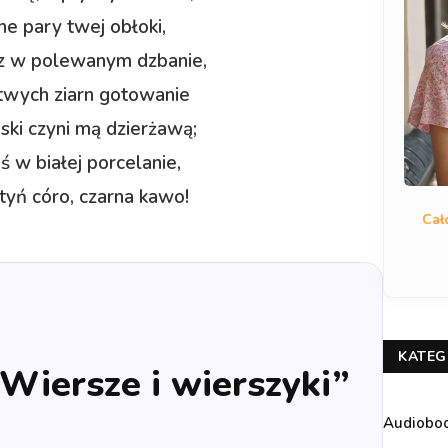
e pary twej obłoki,
z w polewanym dzbanie,
 twych ziarn gotowanie
ski czyni mą dzierżawą;
ś w białej porcelanie,
tyń córo, czarna kawo!
Cał
KATEG
„Wiersze i wierszyki”
Audiobo