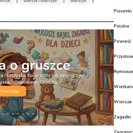
|
|
|
iersze
wiersze i wierszyki
wierszyk
Piosenki 
Polskie
Powieść
Przysłow
 o gruszce
Rymowank
 i soczysta. Kolor żółty lub zielony z jej
ryska. Odpowiedź: Gruszka
Wielkan
Przeczytaj...
Wiersze 
Zagadki
Zagranic