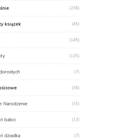
aśnie
(236)
y książek
(45)
(145)
aty
(125)
dorosłych
(7)
ościowe
(36)
e Narodzenie
(15)
ń babci
(13)
ń dziadka
(7)