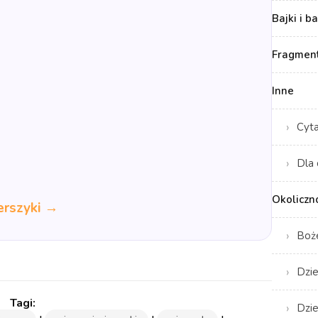
Bajki i b
Fragment
Inne
Cyt
Dla 
Okoliczn
erszyki →
Boż
Dzie
Dzie