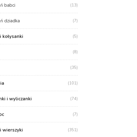
ń babci
(13)
ń dziadka
(7)
i kołysanki
(5)
(8)
(35)
ia
(101)
i i wyliczanki
(74)
oc
(7)
i wierszyki
(351)