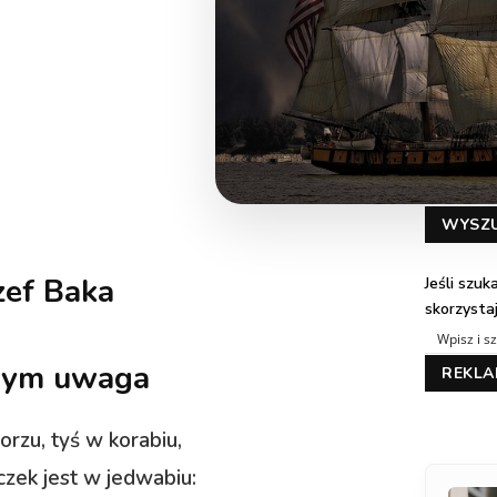
WYSZ
zef Baka
Jeśli szu
skorzysta
dym uwaga
REKL
orzu, tyś w korabiu,
zek jest w jedwabiu: