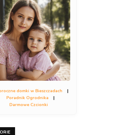
oroczne domki w Bieszczadach
|
Poradnik Ogrodnika
|
Darmowe Czcionki
ORIE