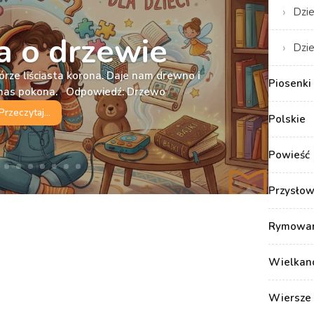
Dzie
 o drzewie
Dzie
órze liściasta korona. Daje nam drewno i
Piosenki 
e nas pokona. Odpowiedź: Drzewo
Przeczytaj...
Polskie
Powieść
Przysłow
Rymowank
Wielkan
Wiersze 