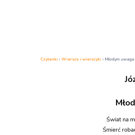
Czytanki
›
Wiersze i wierszyki
›
Młodym uwaga
Jó
Mło
Świat na m
Śmierć robac