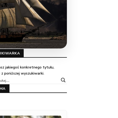
UKIWARKA
kasz jakiegoś konkretnego tytułu,
j z poniższej wyszukiwarki.
AMA