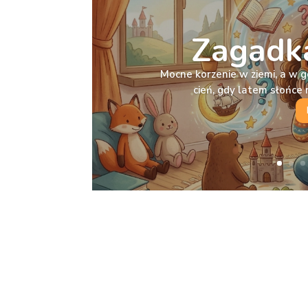
Zagadka
Mocne korzenie w ziemi, a w g
cień, gdy latem słońc