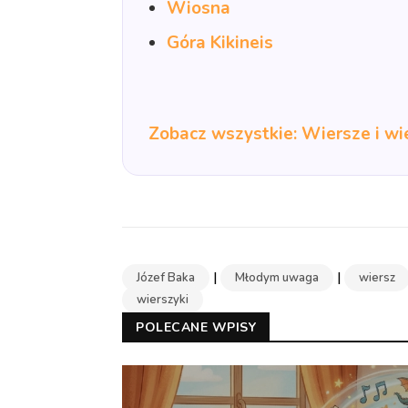
Wiosna
Góra Kikineis
Zobacz wszystkie: Wiersze i wi
|
|
Józef Baka
Młodym uwaga
wiersz
wierszyki
POLECANE WPISY