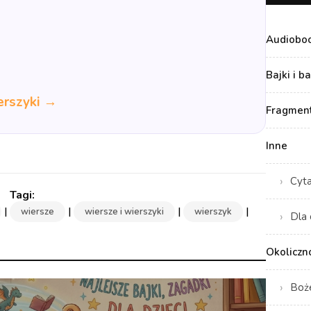
Audiobo
Bajki i b
erszyki →
Fragment
Inne
Cyt
|
|
|
|
wiersze
wiersze i wierszyki
wierszyk
Dla 
Okoliczn
Boż