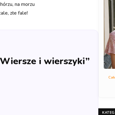
chórzu, na morzu
cale, złe fale!
„Wiersze i wierszyki”
Cał
KATEG