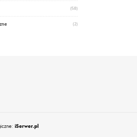
(58)
zne
(2)
giczne:
iSerwer.pl