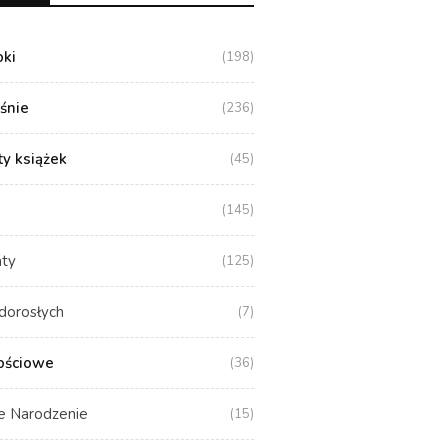
oki
(198)
aśnie
(236)
y książek
(45)
(145)
aty
(125)
dorosłych
(7)
ościowe
(36)
e Narodzenie
(15)