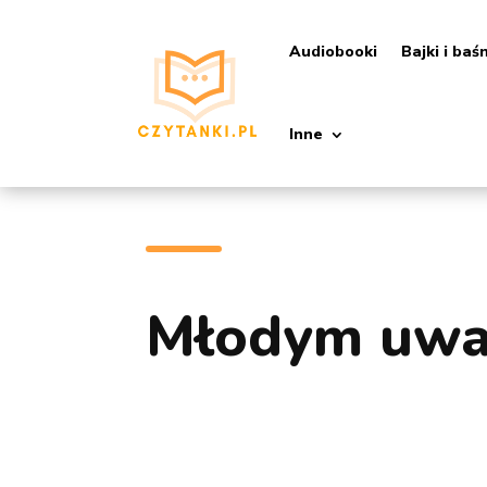
Audiobooki
Bajki i baś
Inne
Młodym uw