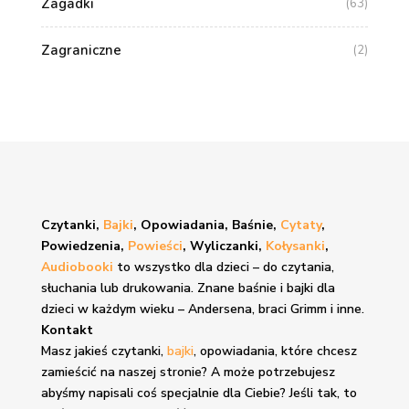
Zagadki
(63)
Zagraniczne
(2)
Czytanki,
Bajki
, Opowiadania, Baśnie,
Cytaty
,
Powiedzenia,
Powieści
, Wyliczanki,
Kołysanki
,
Audiobooki
to wszystko dla dzieci – do czytania,
słuchania lub drukowania. Znane
baśnie i bajki
dla
dzieci w każdym wieku – Andersena, braci Grimm i inne.
Kontakt
Masz jakieś czytanki,
bajki
, opowiadania, które chcesz
zamieścić na naszej stronie? A może potrzebujesz
abyśmy napisali coś specjalnie dla Ciebie? Jeśli tak, to