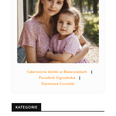
Całoroczne domki w Bieszczadach
|
Poradnik Ogrodnika
|
Darmowe Czcionki
KATEGORIE