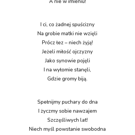
A nie w imieniu!
I ci, co żadnej spuścizny
Na grobie matki nie wzięli
Prócz łez – niech żyją!
Jeżeli miłość ojczyzny
Jako synowie pojęli
I na wyłomie stanęli,
Gdzie gromy biją.
Spełnijmy puchary do dna
I życzmy sobie nawzajem
Szczęśliwych lat!
Niech myśl powstanie swobodna