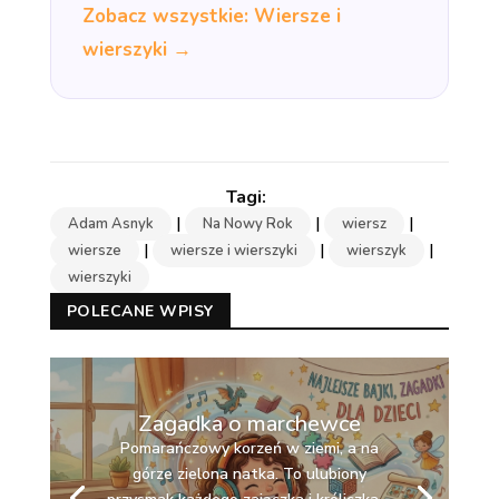
Zobacz wszystkie: Wiersze i
wierszyki →
|
|
|
Adam Asnyk
Na Nowy Rok
wiersz
|
|
|
wiersze
wiersze i wierszyki
wierszyk
wierszyki
POLECANE WPISY
Zagadka o marchewce
Pomarańczowy korzeń w ziemi, a na
górze zielona natka. To ulubiony