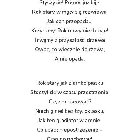
Słyszycie! Północ już bije,
Rok stary w mgły się rozwiewa,
Jak sen przepada…
Krzyczmy: Rok nowy niech żyje!
I rwijmy z przyszłości drzewa
Owoc, co wiecznie dojrzewa,
A nie opada.
Rok stary jak ziarnko piasku
Stoczył się w czasu przestrzenie;
Czyż go żałować?
Niech ginie! bez łzy, oklasku,
Jak ten gladiator w arenie,
Co upadł niepostrzeżenie –
Czas go pochować.