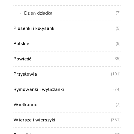
Dzień dziadka
(7)
Piosenki i kołysanki
(5)
Polskie
(8)
Powieść
(35)
Przysłowia
(101)
Rymowanki i wyliczanki
(74)
Wielkanoc
(7)
Wiersze i wierszyki
(351)