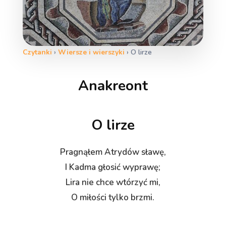
Czytanki
›
Wiersze i wierszyki
›
O lirze
Anakreont
O lirze
Pragnąłem Atrydów sławę,
I Kadma głosić wyprawę;
Lira nie chce wtórzyć mi,
O miłości tylko brzmi.