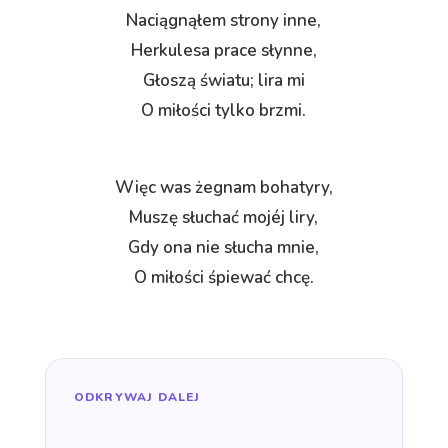
Naciągnąłem strony inne,
Herkulesa prace słynne,
Głoszą światu; lira mi
O miłości tylko brzmi.
Więc was żegnam bohatyry,
Muszę słuchać mojéj liry,
Gdy ona nie słucha mnie,
O miłości śpiewać chcę.
ODKRYWAJ DALEJ