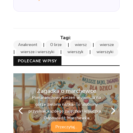
|
|
|
Anakreont
O lirze
wiersz
wiersze
|
|
|
wiersze i wierszyki
wierszyk
wierszyki
POLECANE WPISY
Zagadka o marchewce
Pomarańczowy korzeń w ziemi, a na
górze zielona natka. To ulubiony
przysmak każdego zajączka i króliczka.
Odpowiedź: Marchewka
Przeczytaj...