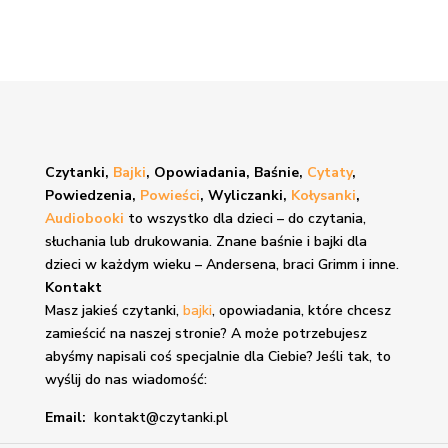
Czytanki,
Bajki
, Opowiadania, Baśnie,
Cytaty
,
Powiedzenia,
Powieści
, Wyliczanki,
Kołysanki
,
Audiobooki
to wszystko dla dzieci – do czytania,
słuchania lub drukowania. Znane
baśnie i bajki
dla
dzieci w każdym wieku – Andersena, braci Grimm i inne.
Kontakt
Masz jakieś czytanki,
bajki
, opowiadania, które chcesz
zamieścić na naszej stronie? A może potrzebujesz
abyśmy napisali coś specjalnie dla Ciebie? Jeśli tak, to
wyślij do nas wiadomość:
Email:
kontakt@czytanki.pl