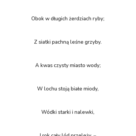
Obok w długich żerdziach ryby;
Z siatki pachną leśne grzyby.
A kwas czysty miasto wody;
W lochu stoją białe miody,
Wódki starki i nalewki,
I rok cały lód przeleży. –