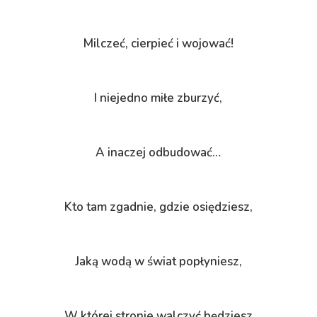
Milczeć, cierpieć i wojować!
I niejedno miłe zburzyć,
A inaczej odbudować…
Kto tam zgadnie, gdzie osiędziesz,
Jaką wodą w świat popłyniesz,
W której stronie walczyć będziesz