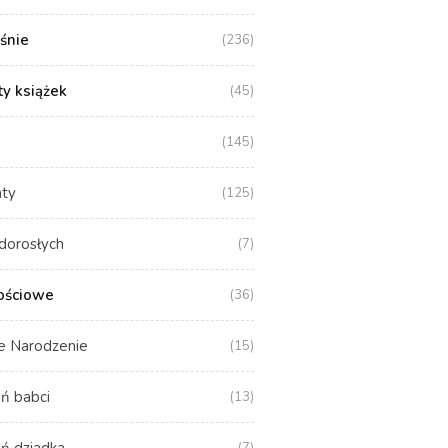
aśnie
(236)
y książek
(45)
(145)
aty
(125)
dorosłych
(7)
ościowe
(36)
e Narodzenie
(15)
ń babci
(13)