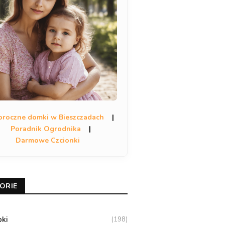
oroczne domki w Bieszczadach
|
Poradnik Ogrodnika
|
Darmowe Czcionki
ORIE
oki
(198)