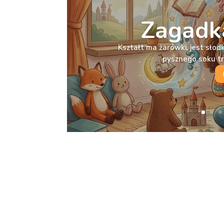
Zagadka
Kształt ma żarówki, jest słodka
pysznego soku t