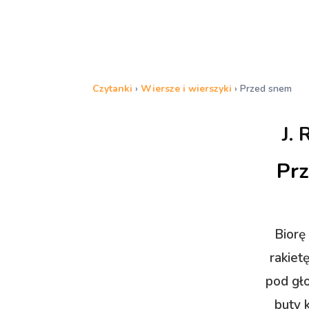
Czytanki
›
Wiersze i wierszyki
›
Przed snem
J. 
Pr
Biorę
rakiet
pod gło
buty k