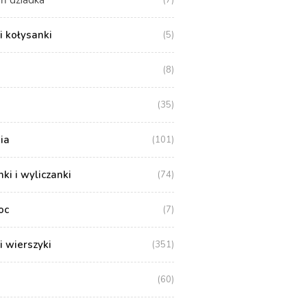
ń dziadka
(7)
i kołysanki
(5)
(8)
(35)
ia
(101)
i i wyliczanki
(74)
oc
(7)
i wierszyki
(351)
(60)