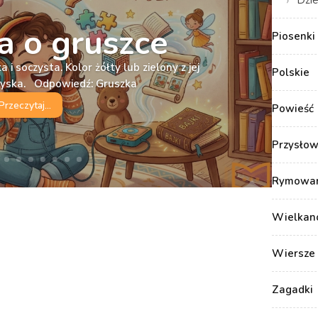
Dzie
 o gruszce
Piosenki 
 i soczysta. Kolor żółty lub zielony z jej
Polskie
ryska. Odpowiedź: Gruszka
Przeczytaj...
Powieść
Przysłow
Rymowank
Wielkan
Wiersze 
Zagadki