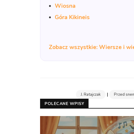
Wiosna
Góra Kikineis
Zobacz wszystkie: Wiersze i wi
|
J. Ratajczak
Przed sne
POLECANE WPISY