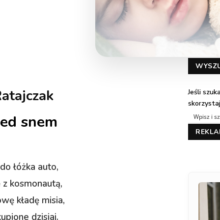
WYSZ
Ratajczak
Jeśli szu
skorzysta
zed snem
REKL
 do łóżka auto,
ę z kosmonautą,
wę kładę misia,
upione dzisiaj.