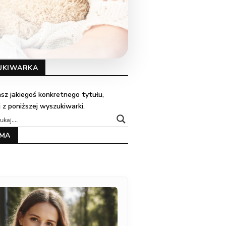
UKIWARKA
kasz jakiegoś konkretnego tytułu,
j z poniższej wyszukiwarki.
AMA