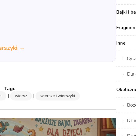
Bajki i b
Fragment
Inne
erszyki →
Cyt
Dla 
Okoliczn
|
|
m
wiersz
wiersze i wierszyki
Boż
Dzie