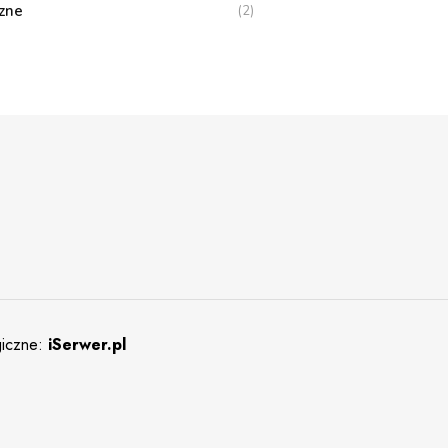
zne
(2)
giczne:
iSerwer.pl