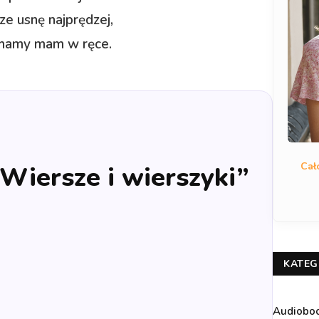
e usnę najprędzej,
 mamy mam w ręce.
Cał
„Wiersze i wierszyki”
KATEG
Audiobo