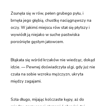
Zsunęła się w rów, pełen grubego pyłu, i
brnęła jego głębią, chustkę naciągnąwszy na
oczy. W jakimś miejscu rów stał się płytszy i
wywiódł ją niejako w suche pastwiska
porośnięte gęstym jałowcem.
Błąkała się wśród krzaków nie wiedząc, dokąd
idzie. — Pewnej doświadczyła ulgi, gdy już nie
czuła na sobie wzroku mężczyzn, ukryta
między zagajami.
Szła długo, mijając kolczaste kępy, aż do