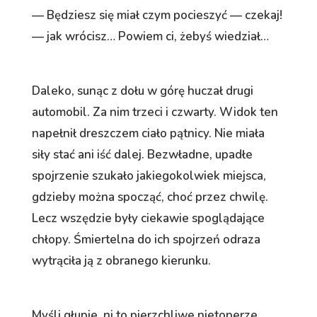
— Będziesz się miał czym pocieszyć — czekaj!
— jak wrócisz… Powiem ci, żebyś wiedział…
Daleko, sunąc z dołu w górę huczał drugi
automobil. Za nim trzeci i czwarty. Widok ten
napełnił dreszczem ciało pątnicy. Nie miała
siły stać ani iść dalej. Bezwładne, upadłe
spojrzenie szukało jakiegokolwiek miejsca,
gdzieby można spocząć, choć przez chwilę.
Lecz wszędzie były ciekawie spoglądające
chłopy. Śmiertelna do ich spojrzeń odraza
wytrąciła ją z obranego kierunku.
Myśli głupie, ni to pierzchliwe nietoperze