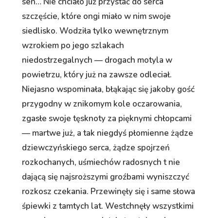
sen… Nie chciało już przystać do serca
szczęście, które ongi miało w nim swoje
siedlisko. Wodziła tylko wewnętrznym
wzrokiem po jego szlakach
niedostrzegalnych — drogach motyla w
powietrzu, który już na zawsze odleciał.
Niejasno wspominała, błąkając się jakoby gość
przygodny w znikomym kole oczarowania,
zgasłe swoje tęsknoty za pięknymi chłopcami
— martwe już, a tak niegdyś płomienne żądze
dziewczyńskiego serca, żądze spojrzeń
rozkochanych, uśmiechów radosnych t nie
dającą się najsroższymi groźbami wyniszczyć
rozkosz czekania. Przewinęły się i same słowa
śpiewki z tamtych lat. Westchnęły wszystkimi