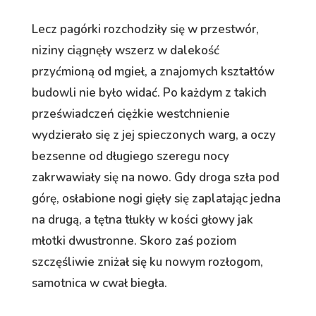
Lecz pagórki rozchodziły się w przestwór,
niziny ciągnęły wszerz w dalekość
przyćmioną od mgieł, a znajomych kształtów
budowli nie było widać. Po każdym z takich
przeświadczeń ciężkie westchnienie
wydzierało się z jej spieczonych warg, a oczy
bezsenne od długiego szeregu nocy
zakrwawiały się na nowo. Gdy droga szła pod
górę, osłabione nogi gięły się zaplatając jedna
na drugą, a tętna tłukły w kości głowy jak
młotki dwustronne. Skoro zaś poziom
szczęśliwie zniżał się ku nowym rozłogom,
samotnica w cwał biegła.