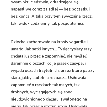
swym okrucieństwie, odradzające się i
napastliwe coraz zajadlej — bez początku i
bez końca. A taka przy tym zwyczajna rzecz,
taki widok codzienny, tak pospolite nici.
Dziecko zachorowało na krosty w gardle i
umarło. Jak setki innych… Tysiąc tysięcy razy
chciała już przecie zapomnieć, nie myśleć
daremnie o oczach, co je piasek zasypał i
wyjada oczach trzyletnich, przez które patrzy
stara, jakby stuletnia rozpacz… Usiłowała
zapomnieć o rączkach tak małych, tak
drobnych, wyciągających się spod
nieudżwignionego ciężaru, zwalonego na
piersi, tak przecie szczuplutkie. Usiłowała