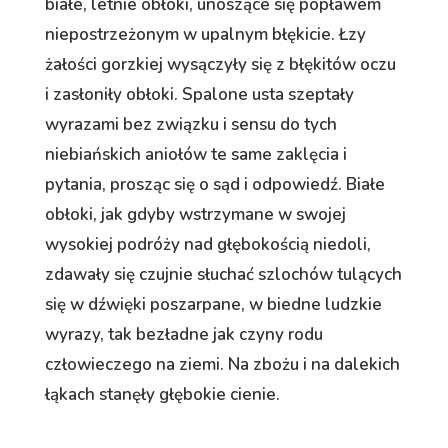
białe, letnie obłoki, unoszące się popławem
niepostrzeżonym w upalnym błękicie. Łzy
żałości gorzkiej wysączyły się z błękitów oczu
i zasłoniły obłoki. Spalone usta szeptały
wyrazami bez związku i sensu do tych
niebiańskich aniołów te same zaklęcia i
pytania, prosząc się o sąd i odpowiedź. Białe
obłoki, jak gdyby wstrzymane w swojej
wysokiej podróży nad głębokością niedoli,
zdawały się czujnie słuchać szlochów tulących
się w dźwięki poszarpane, w biedne ludzkie
wyrazy, tak bezładne jak czyny rodu
człowieczego na ziemi. Na zbożu i na dalekich
łąkach stanęły głębokie cienie.