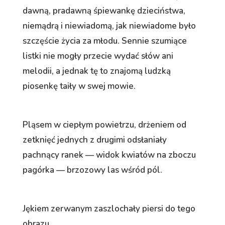
dawną, pradawną śpiewankę dzieciństwa,
niemądrą i niewiadomą, jak niewiadome było
szczęście życia za młodu. Sennie szumiące
listki nie mogły przecie wydać słów ani
melodii, a jednak tę to znajomą ludzką
piosenkę taiły w swej mowie.
Pląsem w ciepłym powietrzu, drżeniem od
zetknięć jednych z drugimi odsłaniały
pachnący ranek — widok kwiatów na zboczu
pagórka — brzozowy las wśród pól.
Jękiem zerwanym zaszlochały piersi do tego
obrazu.