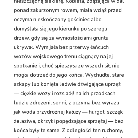
nieszczędną siekierę. Kobieta, zdążająca w dal
ponad zakurzonym rowem, miała wciąż przed
oczyma nieskończony gościniec albo
domyślała się jego kierunku po szeregu
drzew, gdy się za wyniosłościami gruntu
ukrywał. Wymijała bez przerwy łańcuch
wozów wojskowego trenu ciągnący na jej
spotkanie i, choć spieszyła ze wszech sił, nie
mogła dotrzeć do jego końca. Wychudłe, stare
szkapy lub konięta ledwie dźwigające uprzęż
— ciężkie wozy i rozsiadł! na ich przodkach
ludzie zdrożeni, senni, z oczyma bez wyrazu
jak woda przydrożnej kałuży — hurgot, szczęk
żelaziwa, okrzyki popędzające sprzężaj — bez
końca były te same. Z odległości ten ruchomy,