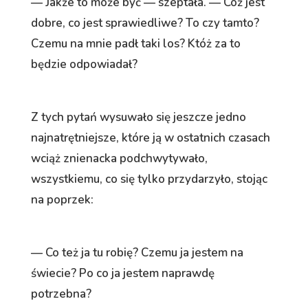
— Jakże to może być — szeptała. — Cóż jest
dobre, co jest sprawiedliwe? To czy tamto?
Czemu na mnie padł taki los? Któż za to
będzie odpowiadał?
Z tych pytań wysuwało się jeszcze jedno
najnatrętniejsze, które ją w ostatnich czasach
wciąż znienacka podchwytywało,
wszystkiemu, co się tylko przydarzyło, stojąc
na poprzek:
— Co też ja tu robię? Czemu ja jestem na
świecie? Po co ja jestem naprawdę
potrzebna?