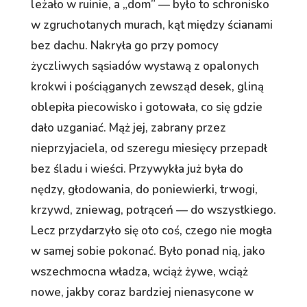
leżało w ruinie, a „dom” — było to schronisko
w zgruchotanych murach, kąt między ścianami
bez dachu. Nakryła go przy pomocy
życzliwych sąsiadów wystawą z opalonych
krokwi i pościąganych zewsząd desek, gliną
oblepiła piecowisko i gotowała, co się gdzie
dało uzganiać. Mąż jej, zabrany przez
nieprzyjaciela, od szeregu miesięcy przepadł
bez śladu i wieści. Przywykła już była do
nędzy, głodowania, do poniewierki, trwogi,
krzywd, zniewag, potrąceń — do wszystkiego.
Lecz przydarzyło się oto coś, czego nie mogła
w samej sobie pokonać. Było ponad nią, jako
wszechmocna władza, wciąż żywe, wciąż
nowe, jakby coraz bardziej nienasycone w