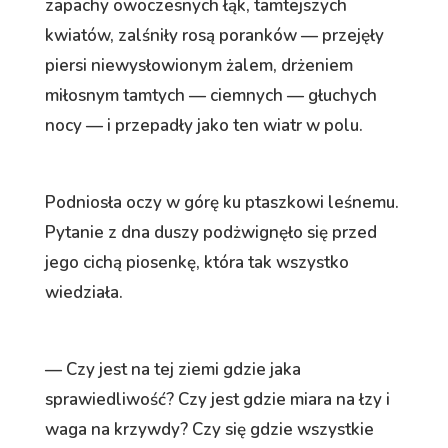
zapachy owoczesnych łąk, tamtejszych
kwiatów, zalśniły rosą poranków — przejęły
piersi niewysłowionym żalem, drżeniem
miłosnym tamtych — ciemnych — głuchych
nocy — i przepadły jako ten wiatr w polu.
Podniosła oczy w górę ku ptaszkowi leśnemu.
Pytanie z dna duszy podżwignęło się przed
jego cichą piosenkę, która tak wszystko
wiedziała.
— Czy jest na tej ziemi gdzie jaka
sprawiedliwość? Czy jest gdzie miara na łzy i
waga na krzywdy? Czy się gdzie wszystkie