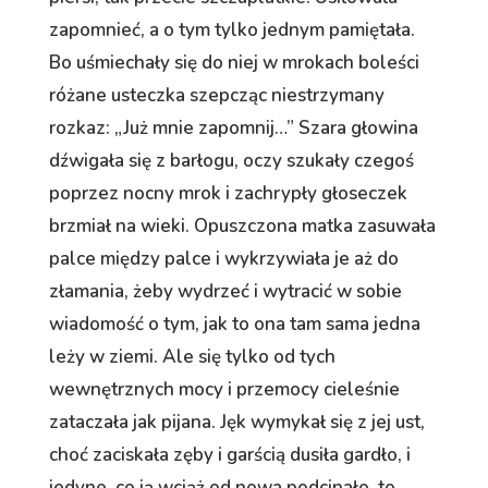
zapomnieć, a o tym tylko jednym pamiętała.
Bo uśmiechały się do niej w mrokach boleści
różane usteczka szepcząc niestrzymany
rozkaz: „Już mnie zapomnij…” Szara głowina
dźwigała się z barłogu, oczy szukały czegoś
poprzez nocny mrok i zachrypły głoseczek
brzmiał na wieki. Opuszczona matka zasuwała
palce między palce i wykrzywiała je aż do
złamania, żeby wydrzeć i wytracić w sobie
wiadomość o tym, jak to ona tam sama jedna
leży w ziemi. Ale się tylko od tych
wewnętrznych mocy i przemocy cieleśnie
zataczała jak pijana. Jęk wymykał się z jej ust,
choć zaciskała zęby i garścią dusiła gardło, i
jedyne, co ją wciąż od nowa podcinało, to