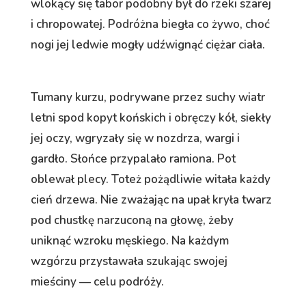
wlokący się tabor podobny był do rzeki szarej
i chropowatej. Podróżna biegła co żywo, choć
nogi jej ledwie mogły udźwignąć ciężar ciała.
Tumany kurzu, podrywane przez suchy wiatr
letni spod kopyt końskich i obręczy kół, siekły
jej oczy, wgryzały się w nozdrza, wargi i
gardło. Słońce przypalało ramiona. Pot
oblewał plecy. Toteż pożądliwie witała każdy
cień drzewa. Nie zważając na upał kryła twarz
pod chustkę narzuconą na głowę, żeby
uniknąć wzroku męskiego. Na każdym
wzgórzu przystawała szukając swojej
mieściny — celu podróży.