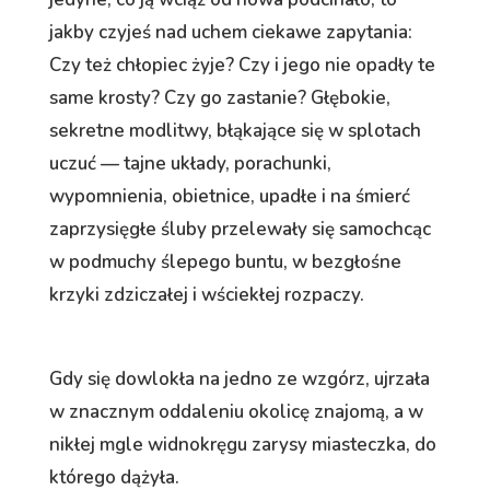
jakby czyjeś nad uchem ciekawe zapytania:
Czy też chłopiec żyje? Czy i jego nie opadły te
same krosty? Czy go zastanie? Głębokie,
sekretne modlitwy, błąkające się w splotach
uczuć — tajne układy, porachunki,
wypomnienia, obietnice, upadłe i na śmierć
zaprzysięgłe śluby przelewały się samochcąc
w podmuchy ślepego buntu, w bezgłośne
krzyki zdziczałej i wściekłej rozpaczy.
Gdy się dowlokła na jedno ze wzgórz, ujrzała
w znacznym oddaleniu okolicę znajomą, a w
nikłej mgle widnokręgu zarysy miasteczka, do
którego dążyła.