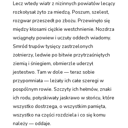
Lecz wtedy wiatr z nizinnych powiatów lecący
rozkołysał żyto za miedzą. Poszum, szelest,
rozgwar przeszedł po zbożu. Przewinęło się
między kłosami ciężkie westchnienie. Nozdrza
wciągnęły powiew i uczuły oddech wiadomy.
Smród trupów tysięcy zastrzelonych
żołnierzy, ledwie po bitwie przytrzaśniętych
ziemią i śniegiem, obmierzle uderzył
jestestwo. Tam w dole — teraz sobie
przypomniała — leżały ich całe szeregi w
pospólnym rowie. Szczyty ich hełmów, znaki
ich rodu, połyskiwały jaskrawo w słońcu, które
wszystko dostrzega, o wszystkim pamięta,
wszystko na części rozdziela i co się komu
należy — oddaje.