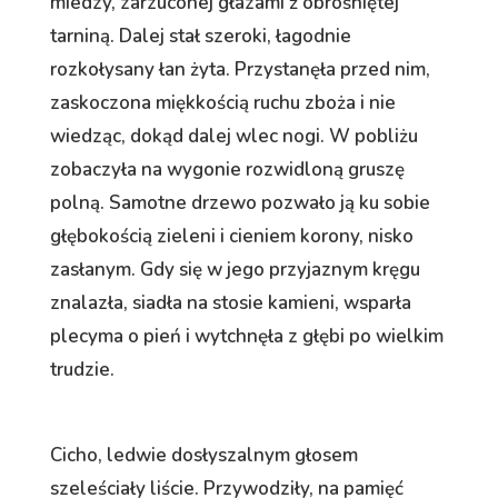
miedzy, zarzuconej głazami ź obrośniętej
tarniną. Dalej stał szeroki, łagodnie
rozkołysany łan żyta. Przystanęła przed nim,
zaskoczona miękkością ruchu zboża i nie
wiedząc, dokąd dalej wlec nogi. W pobliżu
zobaczyła na wygonie rozwidloną gruszę
polną. Samotne drzewo pozwało ją ku sobie
głębokością zieleni i cieniem korony, nisko
zasłanym. Gdy się w jego przyjaznym kręgu
znalazła, siadła na stosie kamieni, wsparła
plecyma o pień i wytchnęła z głębi po wielkim
trudzie.
Cicho, ledwie dosłyszalnym głosem
szeleściały liście. Przywodziły, na pamięć