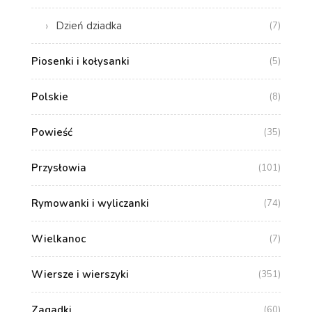
Dzień dziadka
(7)
Piosenki i kołysanki
(5)
Polskie
(8)
Powieść
(35)
Przysłowia
(101)
Rymowanki i wyliczanki
(74)
Wielkanoc
(7)
Wiersze i wierszyki
(351)
Zagadki
(60)