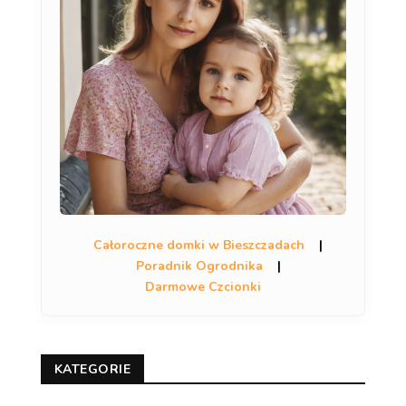
Całoroczne domki w Bieszczadach
|
Poradnik Ogrodnika
|
Darmowe Czcionki
KATEGORIE