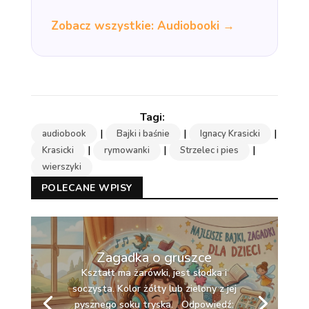
Zobacz wszystkie: Audiobooki →
|
|
|
audiobook
Bajki i baśnie
Ignacy Krasicki
|
|
|
Krasicki
rymowanki
Strzelec i pies
wierszyki
POLECANE WPISY
Zagadka o gruszce
Kształt ma żarówki, jest słodka i
soczysta. Kolor żółty lub zielony z jej
pysznego soku tryska. Odpowiedź: