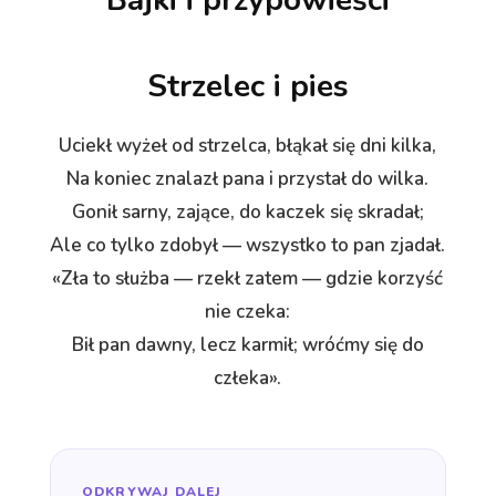
Strzelec i pies
Uciekł wyżeł od strzelca, błąkał się dni kilka,
Na koniec znalazł pana i przystał do wilka.
Gonił sarny, zające, do kaczek się skradał;
Ale co tylko zdobył — wszystko to pan zjadał.
«Zła to służba — rzekł zatem — gdzie korzyść
nie czeka:
Bił pan dawny, lecz karmił; wróćmy się do
człeka».
ODKRYWAJ DALEJ