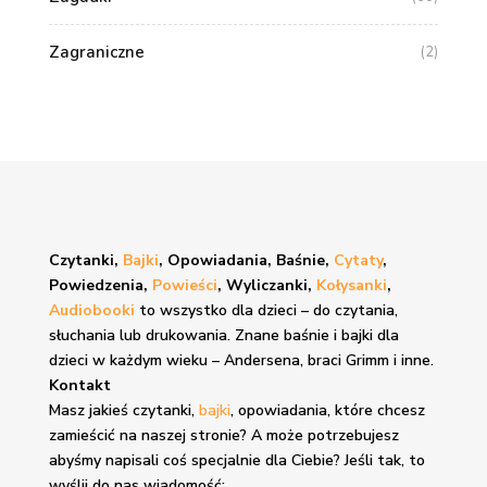
Zagraniczne
(2)
Czytanki,
Bajki
, Opowiadania, Baśnie,
Cytaty
,
Powiedzenia,
Powieści
, Wyliczanki,
Kołysanki
,
Audiobooki
to wszystko dla dzieci – do czytania,
słuchania lub drukowania. Znane
baśnie i bajki
dla
dzieci w każdym wieku – Andersena, braci Grimm i inne.
Kontakt
Masz jakieś czytanki,
bajki
, opowiadania, które chcesz
zamieścić na naszej stronie? A może potrzebujesz
abyśmy napisali coś specjalnie dla Ciebie? Jeśli tak, to
wyślij do nas wiadomość: