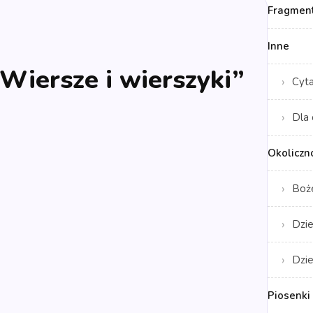
Fragment
Inne
„Wiersze i wierszyki”
Cyt
Dla 
Okoliczn
Boż
Dzie
Dzie
Piosenki 