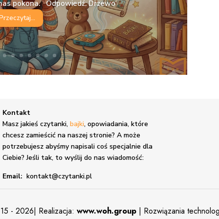
e nas pokona. Odpowiedź: Drzewo
Przeczytaj...
Kontakt
,
Masz jakieś czytanki,
bajki
, opowiadania, które
chcesz zamieścić na naszej stronie? A może
potrzebujesz abyśmy napisali coś specjalnie dla
Ciebie? Jeśli tak, to wyślij do nas wiadomość:
Email:
kontakt@czytanki.pl
15 - 2026| Realizacja:
www.woh.group
| Rozwiązania technolo