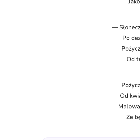
Jakb
— Słonec
Po des
Pożycz
Od te
Pożycz
Od kwi
Malował
Że b