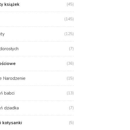
y książek
(45)
(145)
aty
(125)
dorosłych
(7)
ościowe
(36)
e Narodzenie
(15)
ń babci
(13)
ń dziadka
(7)
i kołysanki
(5)