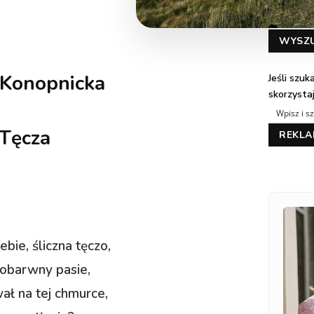
WYSZ
 Konopnicka
Jeśli szu
skorzysta
Tęcza
REKL
ebie, śliczna tęczo,
obarwny pasie,
ł na tej chmurce,