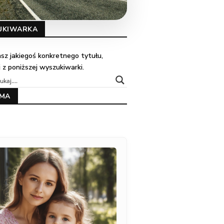
UKIWARKA
kasz jakiegoś konkretnego tytułu,
j z poniższej wyszukiwarki.
AMA