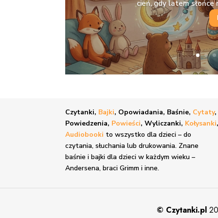
cień, gdy latem słońc
Czytanki,
Bajki
, Opowiadania, Baśnie,
Cytaty
,
Powiedzenia,
Powieści
, Wyliczanki,
Kołysanki
Audiobooki
to wszystko dla dzieci – do
czytania, słuchania lub drukowania. Znane
baśnie i bajki
dla dzieci w każdym wieku –
Andersena, braci Grimm i inne.
©
Czytanki.pl
20