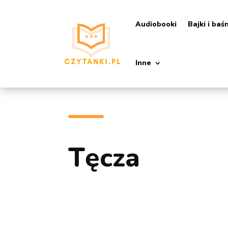
Audiobooki
Bajki i baś
Inne
Tęcza