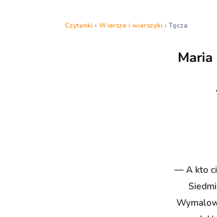
Czytanki
›
Wiersze i wierszyki
›
Tęcza
Maria
— A kto ci
Siedmi
Wymalowa