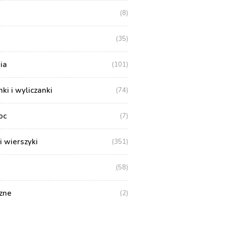
(8)
(35)
ia
(101)
i i wyliczanki
(74)
oc
(7)
i wierszyki
(351)
(58)
zne
(2)