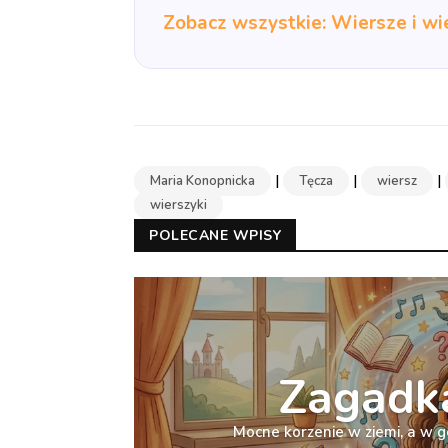
Zobacz wszystkie: Wiersze i wi
|
|
|
Maria Konopnicka
Tęcza
wiersz
wierszyki
POLECANE WPISY
Zagadka
Mocne korzenie w ziemi, a w g