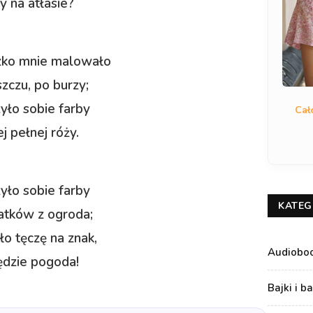
y na atłasie?
zko mnie malowało
zczu, po burzy;
yło sobie farby
Cał
j pełnej róży.
yło sobie farby
KATEG
atków z ogroda;
o tęczę na znak,
Audiobo
ędzie pogoda!
Bajki i b