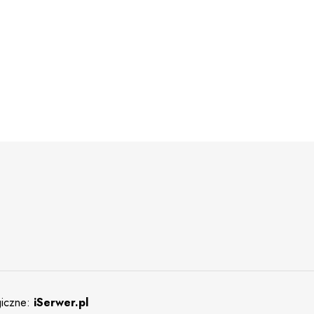
giczne:
iSerwer.pl