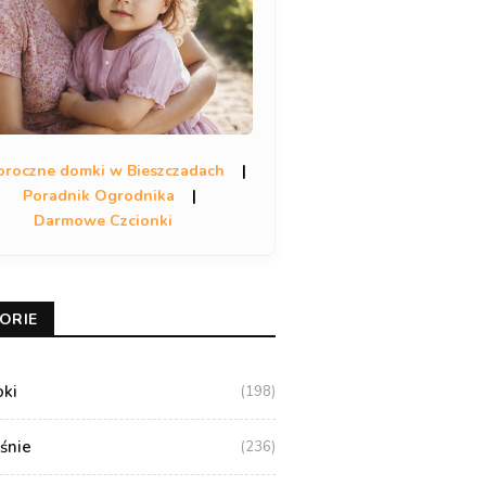
oroczne domki w Bieszczadach
|
Poradnik Ogrodnika
|
Darmowe Czcionki
ORIE
oki
(198)
aśnie
(236)