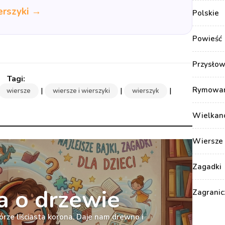
erszyki →
Polskie
Powieść
Przysłow
Rymowank
|
|
|
wiersze
wiersze i wierszyki
wierszyk
Wielkan
Wiersze 
Zagadki
 o drzewie
Zagranic
órze liściasta korona. Daje nam drewno i