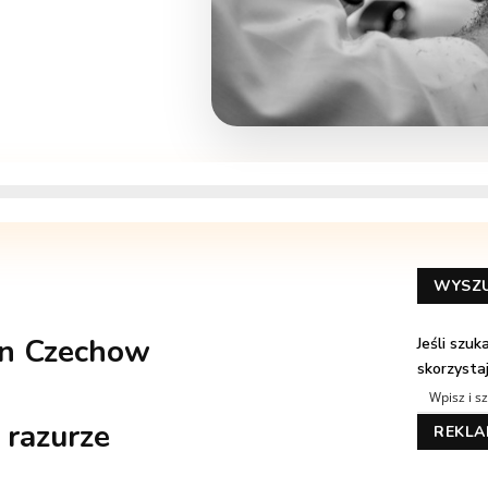
WYSZ
n Czechow
Jeśli szu
skorzysta
razurze
REKL