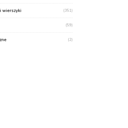
i wierszyki
(351)
(59)
zne
(2)