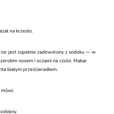
azał na krzesło.
trze: jest zupełnie zadowolony z widoku — w
szerokim nosem i oczami na czole. Makar
ta białym prześcieradłem.
— mówi.
podobny.