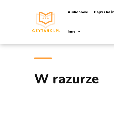
Audiobooki
Bajki i baś
Inne
W razurze