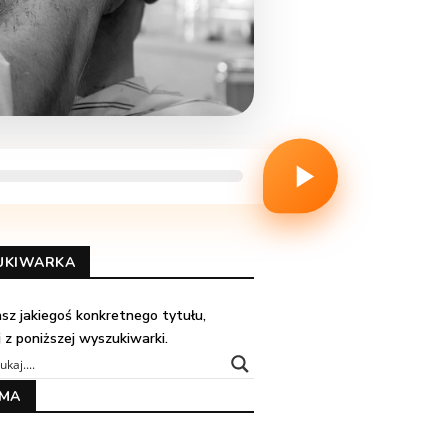
UKIWARKA
kasz jakiegoś konkretnego tytułu,
j z poniższej wyszukiwarki.
AMA