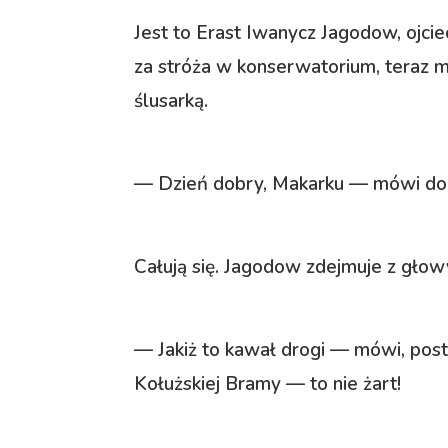
Jest to Erast Iwanycz Jagodow, ojci
za stróża w konserwatorium, teraz 
ślusarką.
— Dzień dobry, Makarku — mówi do 
Całują się. Jagodow zdejmuje z głowy 
— Jakiż to kawał drogi — mówi, po
Kołużskiej Bramy — to nie żart!