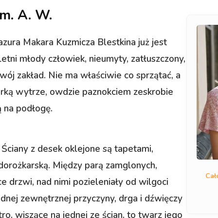
um. A. W.
azura Makara Kuzmicza Blestkina już jest
etni młody człowiek, nieumyty, zatłuszczony,
swój zakład. Nie ma właściwie co sprzątać, a
ierką wytrze, owdzie paznokciem zeskrobie
ją na podłogę.
 Ściany z desek oklejone są tapetami,
dorożkarską. Między parą zamglonych,
Cał
e drzwi, nad nimi pozieleniały od wilgoci
adnej zewnętrznej przyczyny, drga i dźwięczy
tro, wiszące na jednej ze ścian, to twarz jego