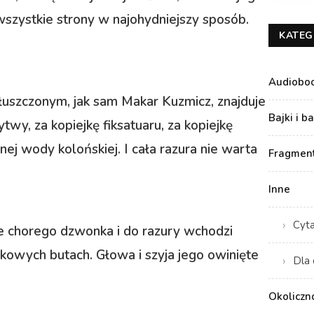
szystkie strony w najohydniejszy sposób.
KATEG
Audiobo
tłuszczonym, jak sam Makar Kuzmicz, znajduje
Bajki i b
ytwy, za kopiejkę fiksatuaru, za kopiejkę
nej wody kolońskiej. I cała razura nie warta
Fragment
Inne
Cyt
ie chorego dzwonka i do razury wchodzi
kowych butach. Głowa i szyja jego owinięte
Dla 
Okoliczn