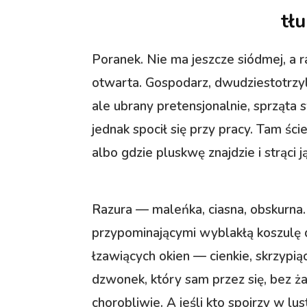
tł
Poranek. Nie ma jeszcze siódmej, a r
otwarta. Gospodarz, dwudziestotrzyl
ale ubrany pretensjonalnie, sprząta 
jednak spocił się przy pracy. Tam śc
albo gdzie pluskwę znajdzie i strąci 
Razura — maleńka, ciasna, obskurna.
przypominającymi wyblakłą koszulę 
łzawiących okien — cienkie, skrzypiąc
dzwonek, który sam przez się, bez ż
chorobliwie. A jeśli kto spojrzy w lus