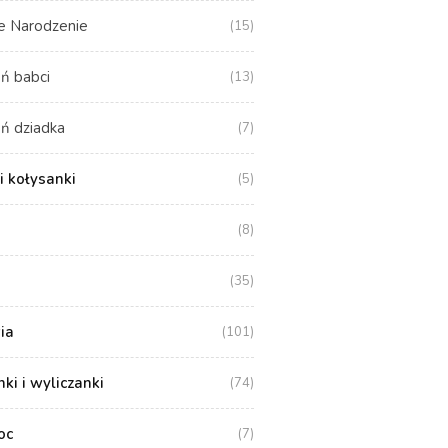
e Narodzenie
(15)
ń babci
(13)
ń dziadka
(7)
i kołysanki
(5)
(8)
(35)
ia
(101)
i i wyliczanki
(74)
oc
(7)