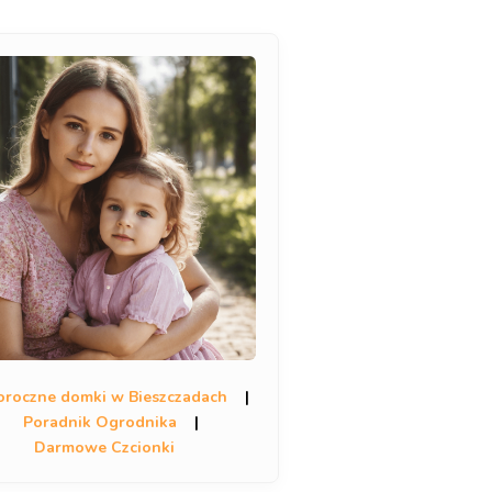
oroczne domki w Bieszczadach
|
Poradnik Ogrodnika
|
Darmowe Czcionki