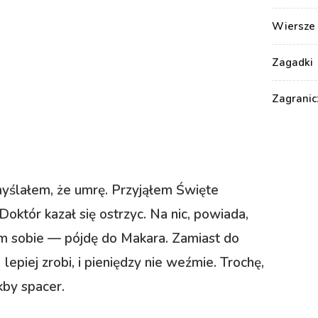
Wiersze 
Zagadki
Zagranic
myślałem, że umrę. Przyjąłem Święte
októr kazał się ostrzyc. Na nic, powiada,
 sobie — pójdę do Makara. Zamiast do
 lepiej zrobi, i pieniędzy nie weźmie. Trochę,
kby spacer.