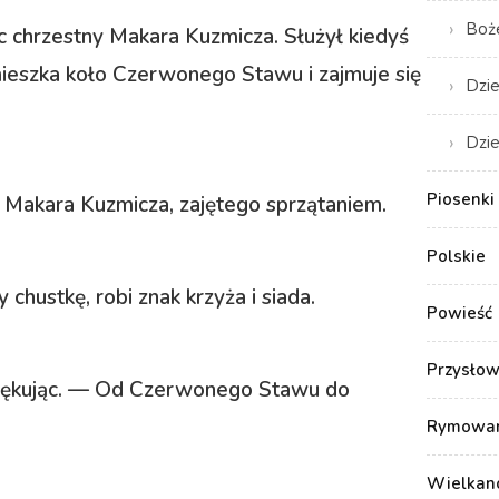
Boż
ec chrzestny Makara Kuzmicza. Służył kiedyś
mieszka koło Czerwonego Stawu i zajmuje się
Dzie
Dzie
Piosenki 
Makara Kuzmicza, zajętego sprzątaniem.
Polskie
chustkę, robi znak krzyża i siada.
Powieść
Przysłow
stękując. — Od Czerwonego Stawu do
Rymowank
Wielkan