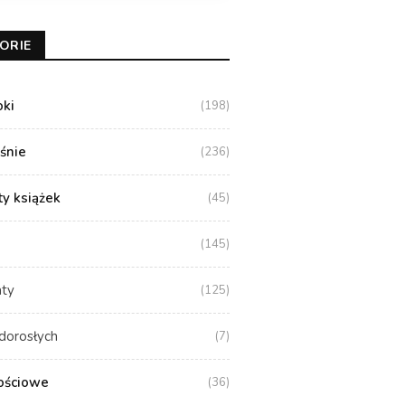
ORIE
oki
(198)
aśnie
(236)
y książek
(45)
(145)
aty
(125)
dorosłych
(7)
ościowe
(36)