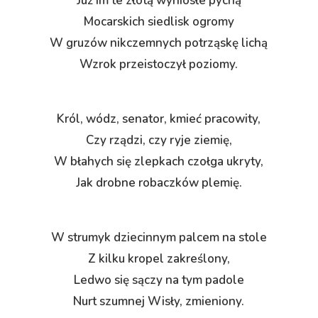
Już im te złotą wyniosłe pychą
Mocarskich siedlisk ogromy
W gruzów nikczemnych potrząskę lichą
Wzrok przeistoczył poziomy.
Król, wódz, senator, kmieć pracowity,
Czy rządzi, czy ryje ziemię,
W błahych się zlepkach czołga ukryty,
Jak drobne robaczków plemię.
W strumyk dziecinnym palcem na stole
Z kilku kropel zakreślony,
Ledwo się sączy na tym padole
Nurt szumnej Wisły, zmieniony.