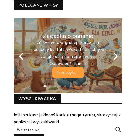
POLECANE WPISY
Zagadka o bananie
Żółty owoc w grubej skórce, ma
podłużny kształt. Wszystkie małpy w
dżungli robią po niego gwałt.
Odpowiedź: Banan
Przeczytaj...
WYSZUKIWARKA
Jeśli szukasz jakiegoś konkretnego tytułu, skorzystaj z
poniższej wyszukiwarki.