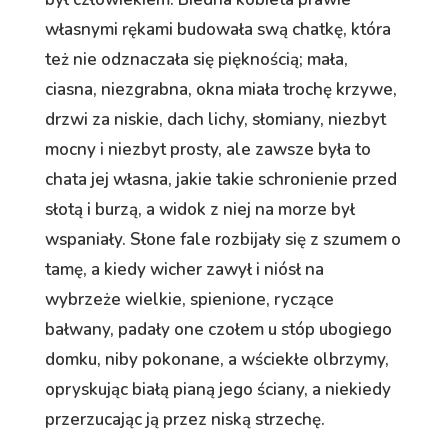
własnymi rękami budowała swą chatkę, która
też nie odznaczała się pięknością; mała,
ciasna, niezgrabna, okna miała trochę krzywe,
drzwi za niskie, dach lichy, słomiany, niezbyt
mocny i niezbyt prosty, ale zawsze była to
chata jej własna, jakie takie schronienie przed
słotą i burzą, a widok z niej na morze był
wspaniały. Słone fale rozbijały się z szumem o
tamę, a kiedy wicher zawył i niósł na
wybrzeże wielkie, spienione, ryczące
bałwany, padały one czołem u stóp ubogiego
domku, niby pokonane, a wściekłe olbrzymy,
opryskując białą pianą jego ściany, a niekiedy
przerzucając ją przez niską strzechę.