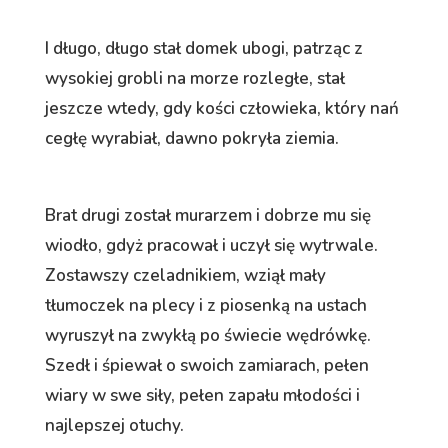
I długo, długo stał domek ubogi, patrząc z
wysokiej grobli na morze rozległe, stał
jeszcze wtedy, gdy kości człowieka, który nań
cegłę wyrabiał, dawno pokryła ziemia.
Brat drugi został murarzem i dobrze mu się
wiodło, gdyż pracował i uczył się wytrwale.
Zostawszy czeladnikiem, wziął mały
tłumoczek na plecy i z piosenką na ustach
wyruszył na zwykłą po świecie wędrówkę.
Szedł i śpiewał o swoich zamiarach, pełen
wiary w swe siły, pełen zapału młodości i
najlepszej otuchy.