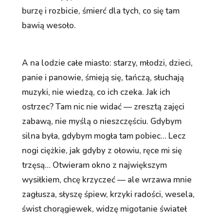
burzę i rozbicie, śmierć dla tych, co się tam
bawią wesoło.
A na lodzie całe miasto: starzy, młodzi, dzieci,
panie i panowie, śmieją się, tańczą, słuchają
muzyki, nie wiedzą, co ich czeka. Jak ich
ostrzec? Tam nic nie widać — zresztą zajęci
zabawą, nie myślą o nieszczęściu. Gdybym
silna była, gdybym mogła tam pobiec… Lecz
nogi ciężkie, jak gdyby z ołowiu, ręce mi się
trzęsą… Otwieram okno z największym
wysiłkiem, chcę krzyczeć — ale wrzawa mnie
zagłusza, słyszę śpiew, krzyki radości, wesela,
świst chorągiewek, widzę migotanie świateł