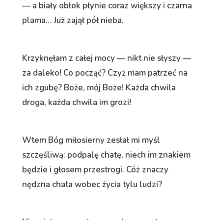
— a biały obłok płynie coraz większy i czarna
plama… Już zajął pół nieba.
Krzyknęłam z całej mocy — nikt nie słyszy —
za daleko! Co począć? Czyż mam patrzeć na
ich zgubę? Boże, mój Boże! Każda chwila
droga, każda chwila im grozi!
Wtem Bóg miłosierny zesłał mi myśl
szczęśliwą: podpalę chatę, niech im znakiem
będzie i głosem przestrogi. Cóż znaczy
nędzna chata wobec życia tylu ludzi?