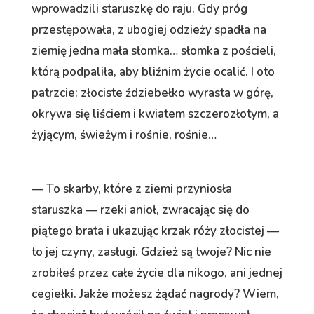
wprowadzili staruszkę do raju. Gdy próg
przestępowała, z ubogiej odzieży spadła na
ziemię jedna mała słomka… słomka z pościeli,
którą podpaliła, aby bliźnim życie ocalić. I oto
patrzcie: złociste ździebełko wyrasta w górę,
okrywa się liściem i kwiatem szczerozłotym, a
żyjącym, świeżym i rośnie, rośnie…
— To skarby, które z ziemi przyniosła
staruszka — rzeki anioł, zwracając się do
piątego brata i ukazując krzak róży złocistej —
to jej czyny, zasługi. Gdzież są twoje? Nic nie
zrobiłeś przez całe życie dla nikogo, ani jednej
cegiełki. Jakże możesz żądać nagrody? Wiem,