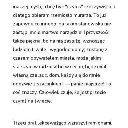
inaczej myślę; chcę być *czymś* rzeczywiście i
dlatego obieram rzemiosło murarza. To już
zapewne co innego: na takim stanowisku nie
zastąpi mnie martwe narzędzie. I przyszłość
także piękna, bo na nią zasłużę, wznosząc
ludziom trwałe i wygodne domy; zostanę z
czasem obywatelem miasta, może jakim
starszym w radzie albo w cechu, będę miał
własną czeladź, dom, każdy się do mnie
odezwie z szacunkiem: — panie majstrze! To
coś znaczy. Człowiek czuje, że jest przecie
czymś na świecie.
Trzeci brat lekceważąco wzruszył ramionami.