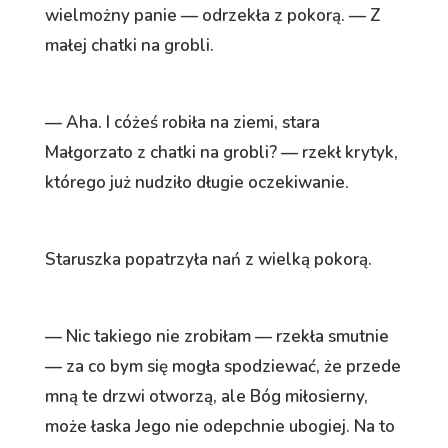
wielmożny panie — odrzekła z pokorą. — Z
małej chatki na grobli.
— Aha. I cóżeś robiła na ziemi, stara
Małgorzato z chatki na grobli? — rzekł krytyk,
którego już nudziło długie oczekiwanie.
Staruszka popatrzyła nań z wielką pokorą.
— Nic takiego nie zrobiłam — rzekła smutnie
— za co bym się mogła spodziewać, że przede
mną te drzwi otworzą, ale Bóg miłosierny,
może łaska Jego nie odepchnie ubogiej. Na to