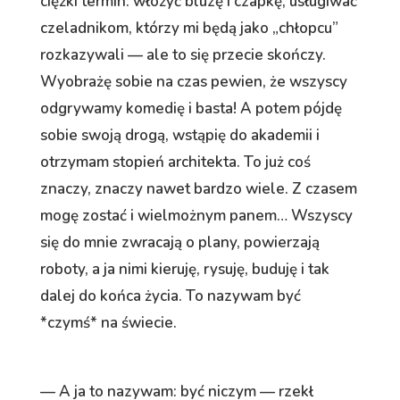
ciężki termin: włożyć bluzę i czapkę, usługiwać
czeladnikom, którzy mi będą jako „chłopcu”
rozkazywali — ale to się przecie skończy.
Wyobrażę sobie na czas pewien, że wszyscy
odgrywamy komedię i basta! A potem pójdę
sobie swoją drogą, wstąpię do akademii i
otrzymam stopień architekta. To już coś
znaczy, znaczy nawet bardzo wiele. Z czasem
mogę zostać i wielmożnym panem… Wszyscy
się do mnie zwracają o plany, powierzają
roboty, a ja nimi kieruję, rysuję, buduję i tak
dalej do końca życia. To nazywam być
*czymś* na świecie.
— A ja to nazywam: być niczym — rzekł