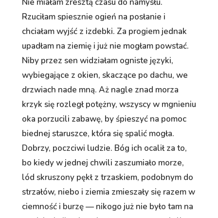
Nie miałam zresztą czasu do namysłu.
Rzuciłam spiesznie ogień na posłanie i
chciałam wyjść z izdebki. Za progiem jednak
upadłam na ziemię i już nie mogłam powstać.
Niby przez sen widziałam ogniste języki,
wybiegające z okien, skaczące po dachu, we
drzwiach nade mną. Aż nagle znad morza
krzyk się rozległ potężny, wszyscy w mgnieniu
oka porzucili zabawę, by śpieszyć na pomoc
biednej staruszce, która się spalić mogła.
Dobrzy, poczciwi ludzie. Bóg ich ocalił za to,
bo kiedy w jednej chwili zaszumiało morze,
lód skruszony pękł z trzaskiem, podobnym do
strzałów, niebo i ziemia zmieszały się razem w
ciemność i burzę — nikogo już nie było tam na