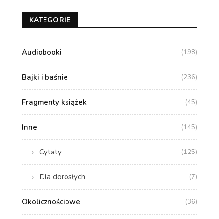
KATEGORIE
Audiobooki
(198)
Bajki i baśnie
(236)
Fragmenty książek
(45)
Inne
(145)
Cytaty
(125)
Dla dorosłych
(7)
Okolicznościowe
(36)