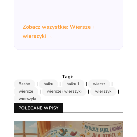
Zobacz wszystkie: Wiersze i
wierszyki →
|
|
|
|
Basho
haiku
haiku 1
wiersz
|
|
|
wiersze
wiersze i wierszyki
wierszyk
wierszyki
POLECANE WPISY