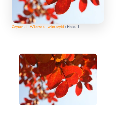
Czytanki
›
Wiersze i wierszyki
›
Haiku 1