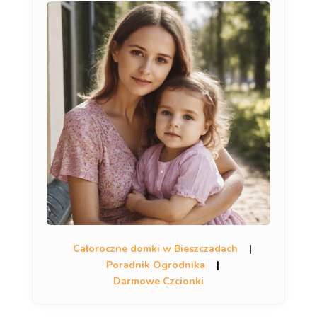
Całoroczne domki w Bieszczadach
|
Poradnik Ogrodnika
|
Darmowe Czcionki