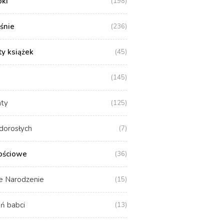
oki
(198)
aśnie
(236)
y książek
(45)
(145)
aty
(125)
dorosłych
(7)
ościowe
(36)
e Narodzenie
(15)
ń babci
(13)