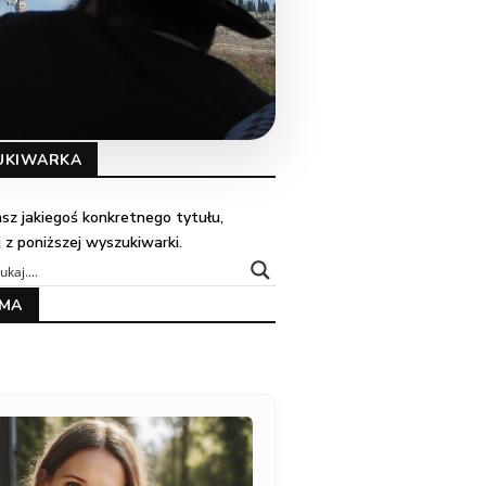
UKIWARKA
kasz jakiegoś konkretnego tytułu,
j z poniższej wyszukiwarki.
AMA