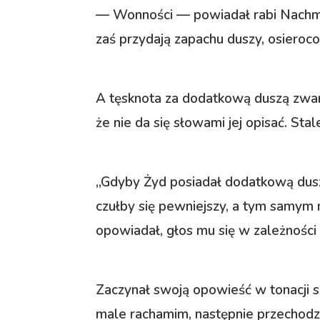
— Wonności — powiadał rabi Nachma
zaś przydają zapachu duszy, osieroc
A tęsknota za dodatkową duszą zwan
że nie da się słowami jej opisać. Sta
„Gdyby Żyd posiadał dodatkową duszę
czułby się pewniejszy, a tym samym
opowiadał, głos mu się w zależności 
Zaczynał swoją opowieść w tonacji s
male rachamim, następnie przechodził 