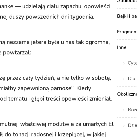
Audiobo
nke — udzielają ciału zapachu, opowieści
onej duszy powszednich dni tygodnia.
Bajki i b
Fragment
ą neszama jetera była u nas tak ogromna,
Inne
le powtarzał:
Cyt
 przez cały tydzień, a nie tylko w sobotę,
Dla 
 miałby zapewnioną parnose”. Kiedy
Okoliczn
od tematu i głębi treści opowieści zmieniał.
Boż
mutnej, właściwej modlitwie za umarłych El
Dzie
do tonacji radosnej i krzepiącej, w jakiej