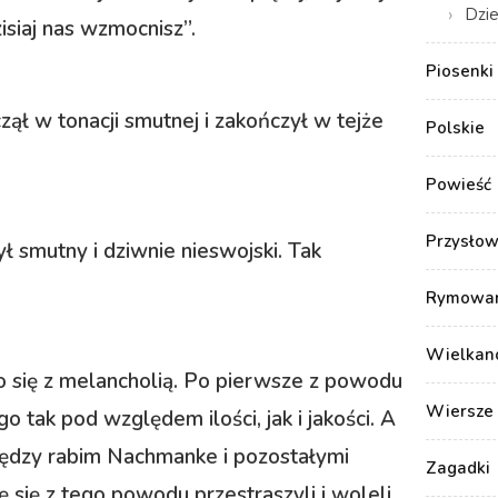
Dzie
siaj nas wzmocnisz”.
Piosenki 
ął w tonacji smutnej i zakończył w tejże
Polskie
Powieść
Przysłow
 smutny i dziwnie nieswojski. Tak
Rymowank
Wielkan
 się z melancholią. Po pierwsze z powodu
Wiersze 
tak pod względem ilości, jak i jakości. A
między rabim Nachmanke i pozostałymi
Zagadki
ę się z tego powodu przestraszyli i woleli