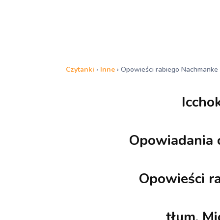
Czytanki
›
Inne
›
Opowieści rabiego Nachmanke
Iccho
Opowiadania c
Opowieści r
tłum. M