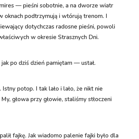
mires — pieśni sobotnie, a na dworze wiatr
w oknach podtrzymują i wtórują trenom. I
piewający dotychczas radosne pieśni, powoli
właściwych w okresie Strasznych Dni.
 jak po dziś dzień pamiętam — ustał.
tny potop. I tak lało i lało, że nikt nie
. My, głowa przy głowie, staliśmy stłoczeni
lił fajkę. Jak wiadomo palenie fajki było dla