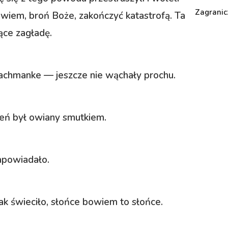
Zagranic
owiem, broń Boże, zakończyć katastrofą. Ta
ące zagładę.
achmanke — jeszcze nie wąchały prochu.
zień był owiany smutkiem.
apowiadało.
ak świeciło, słońce bowiem to słońce.