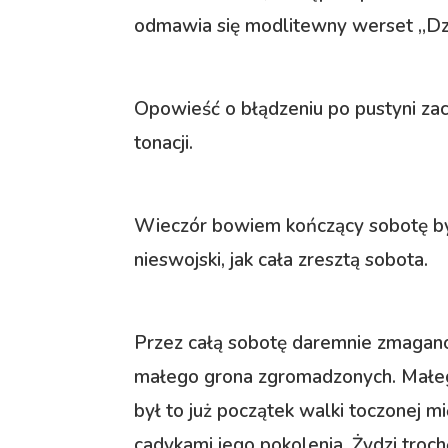
odmawia się modlitewny werset „Dzi
Opowieść o błądzeniu po pustyni zacz
tonacji.
Wieczór bowiem kończący sobotę był
nieswojski, jak cała zresztą sobota.
Przez całą sobotę daremnie zmagano
małego grona zgromadzonych. Małego 
był to już początek walki toczonej 
cadykami jego pokolenia. Żydzi troch