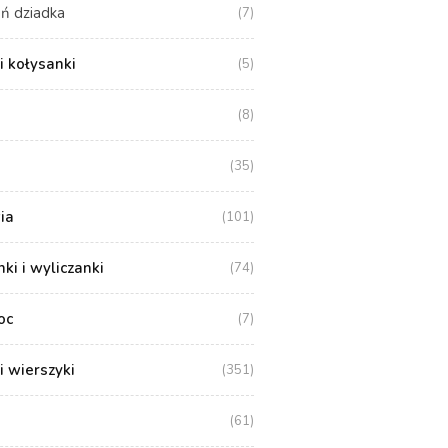
ń dziadka
(7)
i kołysanki
(5)
(8)
(35)
ia
(101)
i i wyliczanki
(74)
oc
(7)
i wierszyki
(351)
(61)