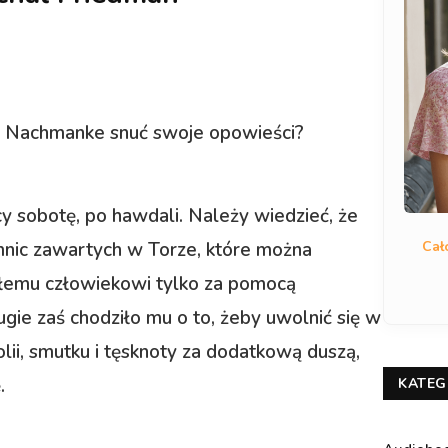
abi Nachmanke snuć swoje opowieści?
y sobotę, po hawdali. Należy wiedzieć, że
Cał
mnic zawartych w Torze, które można
kłemu człowiekowi tylko za pomocą
gie zaś chodziło mu o to, żeby uwolnić się w
ii, smutku i tęsknoty za dodatkową duszą,
.
KATEG