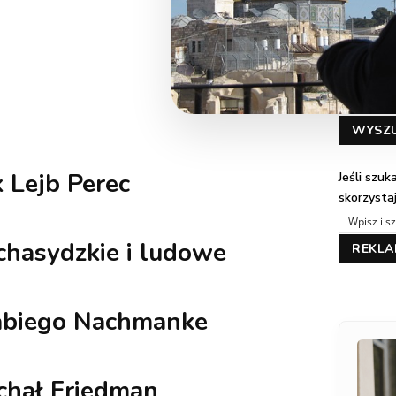
WYSZ
k Lejb Perec
Jeśli szu
skorzysta
hasydzkie i ludowe
REKL
abiego Nachmanke
ichał Friedman