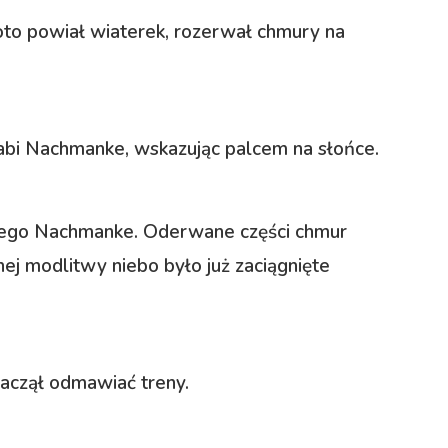
I oto powiał wiaterek, rozerwał chmury na
abi Nachmanke, wskazując palcem na słońce.
biego Nachmanke. Oderwane części chmur
ej modlitwy niebo było już zaciągnięte
zaczął odmawiać treny.