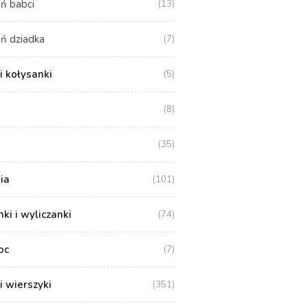
ń babci
(13)
ń dziadka
(7)
i kołysanki
(5)
(8)
(35)
ia
(101)
i i wyliczanki
(74)
oc
(7)
i wierszyki
(351)