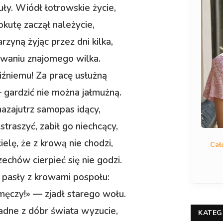
uły. Wiódł łotrowskie życie,
kutę zaczął należycie,
arzyną żyjąc przez dni kilka,
owaniu znajomego wilka.
źniemu! Za pracę usłużną
 gardzić nie można jałmużną.
nazajutrz samopas idący,
straszyć, zabił go niechcący,
ielę, że z krową nie chodzi,
Cał
zechów cierpieć się nie godzi.
ę pasły z krowami pospołu:
 męczy!» — zjadł starego wołu.
kładne z dóbr świata wyzucie,
KATEG