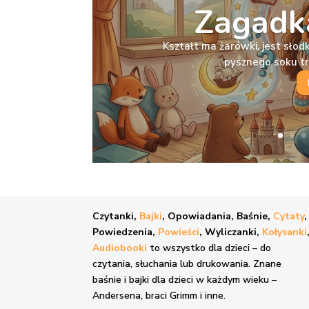
Zagadka
Kształt ma żarówki, jest słodka
pysznego soku t
Czytanki,
Bajki
, Opowiadania, Baśnie,
Cytaty
,
Powiedzenia,
Powieści
, Wyliczanki,
Kołysanki
Audiobooki
to wszystko dla dzieci – do
czytania, słuchania lub drukowania. Znane
baśnie i bajki
dla dzieci w każdym wieku –
Andersena, braci Grimm i inne.