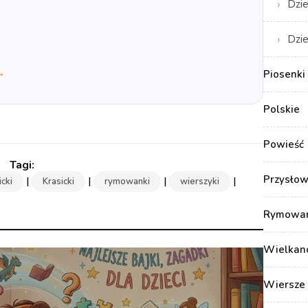
Dzie
Dzie
→
Piosenki 
Polskie
Powieść
Przysłow
|
|
|
|
icki
Krasicki
rymowanki
wierszyki
Rymowank
Wielkan
Wiersze 