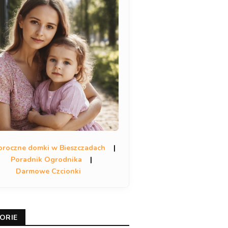
oroczne domki w Bieszczadach
|
Poradnik Ogrodnika
|
Darmowe Czcionki
ORIE