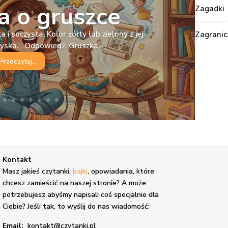
 o gruszce
Zagadki
 i soczysta. Kolor żółty lub zielony z jej
Zagranic
ryska. Odpowiedź: Gruszka
Przeczytaj...
Kontakt
,
Masz jakieś czytanki,
bajki
, opowiadania, które
chcesz zamieścić na naszej stronie? A może
potrzebujesz abyśmy napisali coś specjalnie dla
Ciebie? Jeśli tak, to wyślij do nas wiadomość:
Email:
kontakt@czytanki.pl