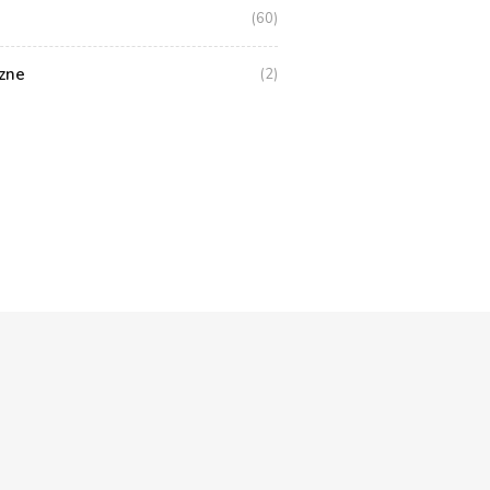
(60)
zne
(2)