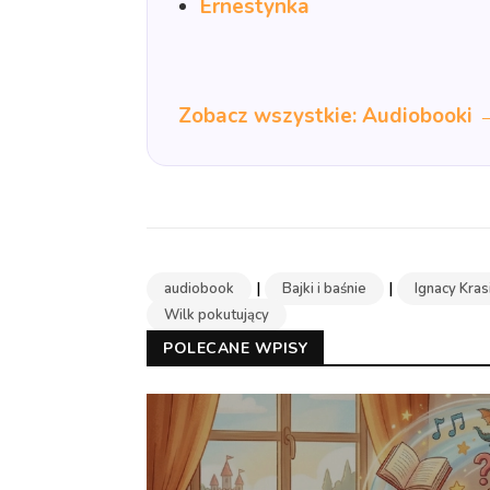
Ernestynka
Zobacz wszystkie: Audiobooki 
|
|
audiobook
Bajki i baśnie
Ignacy Kras
Wilk pokutujący
POLECANE WPISY