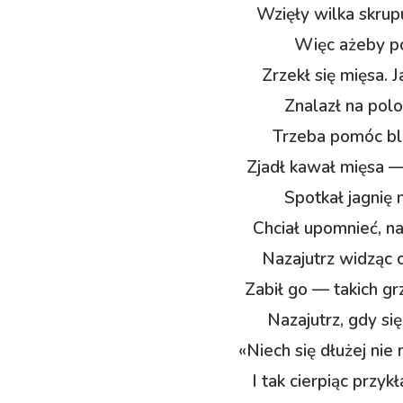
Wzięły wilka skrup
Więc ażeby po
Zrzekł się mięsa. J
Znalazł na pol
Trzeba pomóc bli
Zjadł kawał mięsa —
Spotkał jagnię 
Chciał upomnieć, na
Nazajutrz widząc c
Zabił go — takich gr
Nazajutrz, gdy si
«Niech się dłużej nie
I tak cierpiąc przy