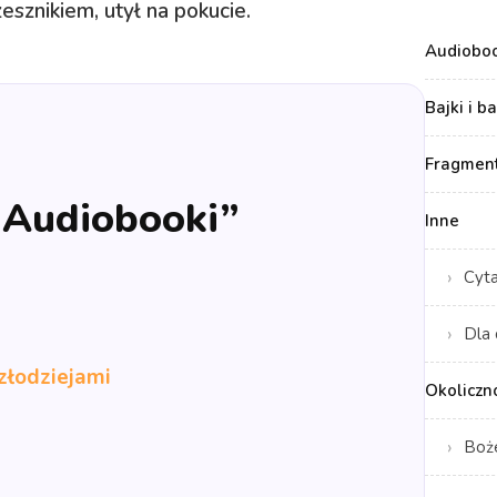
esznikiem, utył na pokucie.
Audiobo
Bajki i b
Fragment
 „Audiobooki”
Inne
Cyt
Dla 
złodziejami
Okoliczn
Boż