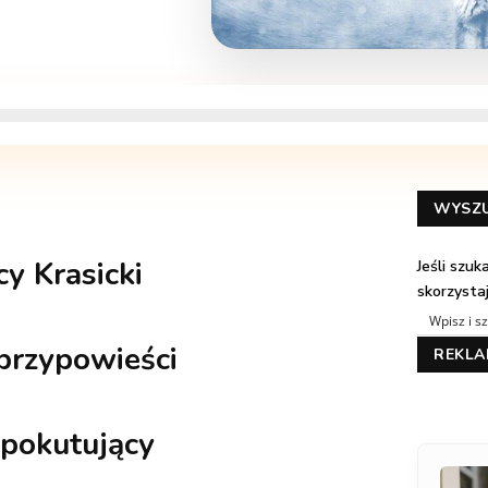
WYSZ
cy Krasicki
Jeśli szu
skorzysta
 przypowieści
REKL
pokutujący