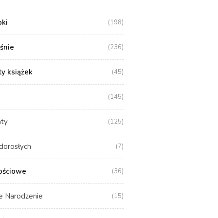
oki
(198)
aśnie
(236)
y książek
(45)
(145)
aty
(125)
dorosłych
(7)
ościowe
(36)
e Narodzenie
(15)