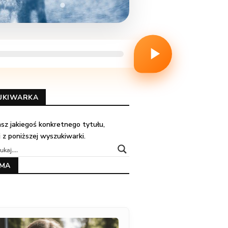
UKIWARKA
kasz jakiegoś konkretnego tytułu,
j z poniższej wyszukiwarki.
AMA