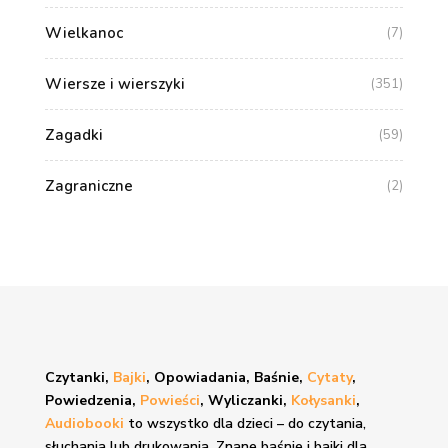
Wielkanoc
(7)
Wiersze i wierszyki
(351)
Zagadki
(59)
Zagraniczne
(2)
Czytanki,
Bajki
, Opowiadania, Baśnie,
Cytaty
,
Powiedzenia,
Powieści
, Wyliczanki,
Kołysanki
,
Audiobooki
to wszystko dla dzieci – do czytania,
słuchania lub drukowania. Znane
baśnie i bajki
dla