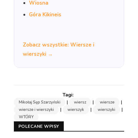
Wiosna
Góra Kikineis
Zobacz wszystkie: Wiersze i
wierszyki →
|
|
|
Mikołaj Sęp Szarzyński
wiersz
wiersze
|
|
|
wiersze i wierszyki
wierszyk
wierszyki
WTÓRY
POLECANE WPISY