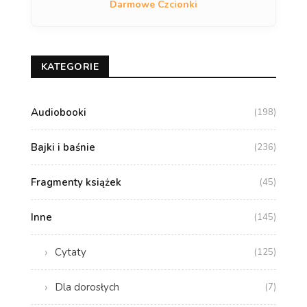
Darmowe Czcionki
KATEGORIE
Audiobooki
(198)
Bajki i baśnie
(236)
Fragmenty książek
(45)
Inne
(145)
Cytaty
(125)
Dla dorosłych
(7)