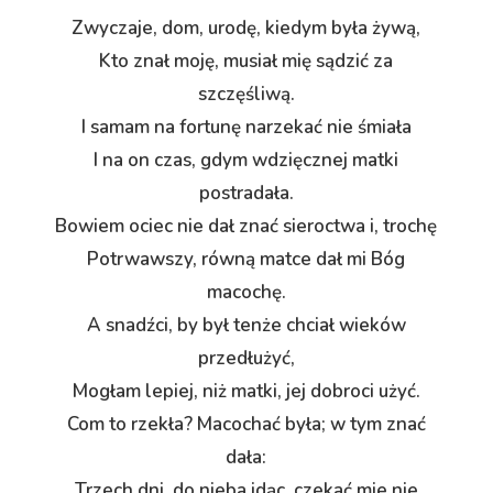
Zwyczaje, dom, urodę, kiedym była żywą,
Kto znał moję, musiał mię sądzić za
szczęśliwą.
I samam na fortunę narzekać nie śmiała
I na on czas, gdym wdzięcznej matki
postradała.
Bowiem ociec nie dał znać sieroctwa i, trochę
Potrwawszy, równą matce dał mi Bóg
macochę.
A snadźci, by był tenże chciał wieków
przedłużyć,
Mogłam lepiej, niż matki, jej dobroci użyć.
Com to rzekła? Macochać była; w tym znać
dała:
Trzech dni, do nieba idąc, czekać mie nie