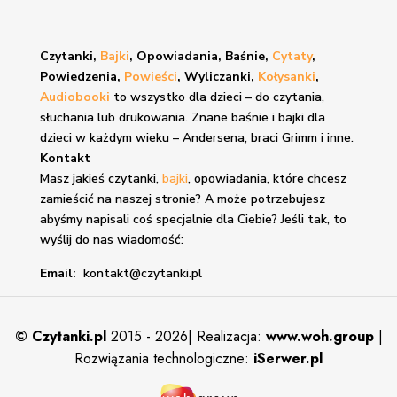
Czytanki,
Bajki
, Opowiadania, Baśnie,
Cytaty
,
Powiedzenia,
Powieści
, Wyliczanki,
Kołysanki
,
Audiobooki
to wszystko dla dzieci – do czytania,
słuchania lub drukowania. Znane
baśnie i bajki
dla
dzieci w każdym wieku – Andersena, braci Grimm i inne.
Kontakt
Masz jakieś czytanki,
bajki
, opowiadania, które chcesz
zamieścić na naszej stronie? A może potrzebujesz
abyśmy napisali coś specjalnie dla Ciebie? Jeśli tak, to
wyślij do nas wiadomość:
Email:
kontakt@czytanki.pl
©
Czytanki.pl
2015 - 2026| Realizacja:
www.woh.group
|
Rozwiązania technologiczne:
iSerwer.pl