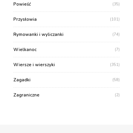
Powieść
(35)
Przysłowia
(101)
Rymowanki i wyliczanki
(74)
Wielkanoc
(7)
Wiersze i wierszyki
(351)
Zagadki
(58)
Zagraniczne
(2)