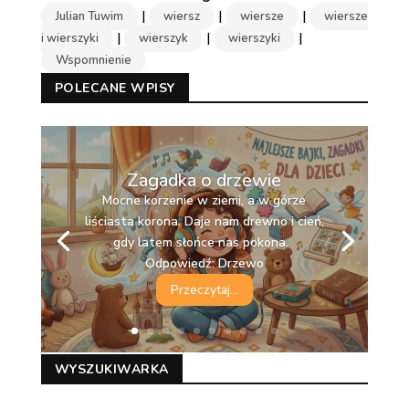
|
|
|
Julian Tuwim
wiersz
wiersze
wiersze
|
|
|
i wierszyki
wierszyk
wierszyki
Wspomnienie
POLECANE WPISY
Zagadka o drzewie
Mocne korzenie w ziemi, a w górze
liściasta korona. Daje nam drewno i cień,
gdy latem słońce nas pokona.
Odpowiedź: Drzewo
Przeczytaj...
WYSZUKIWARKA