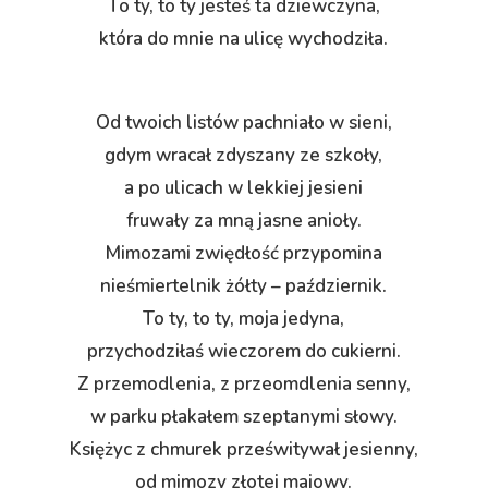
To ty, to ty jesteś ta dziewczyna,
która do mnie na ulicę wychodziła.
Od twoich listów pachniało w sieni,
gdym wracał zdyszany ze szkoły,
a po ulicach w lekkiej jesieni
fruwały za mną jasne anioły.
Mimozami zwiędłość przypomina
nieśmiertelnik żółty – październik.
To ty, to ty, moja jedyna,
przychodziłaś wieczorem do cukierni.
Z przemodlenia, z przeomdlenia senny,
w parku płakałem szeptanymi słowy.
Księżyc z chmurek prześwitywał jesienny,
od mimozy złotej majowy.